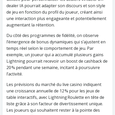
dealer IA pourrait adapter son discours et son style
de jeu en fonction du profil du joueur, créant ainsi
une interaction plus engageante et potentiellement
augmentant la rétention.
Du côté des programmes de fidélité, on observe
l’émergence de bonus dynamiques qui s’ajustent en
temps réel selon le comportement de jeu. Par
exemple, un joueur qui a accumulé plusieurs gains
Lightning pourrait recevoir un boost de cashback de
20 % pendant une semaine, incitant à poursuivre
l’activité.
Les prévisions du marché du live casino indiquent
une croissance annuelle de 12 % pour les jeux de
table interactifs, avec Lightning Roulette en tête de
liste grâce à son facteur de divertissement unique.
Les joueurs qui souhaitent rester à la pointe des