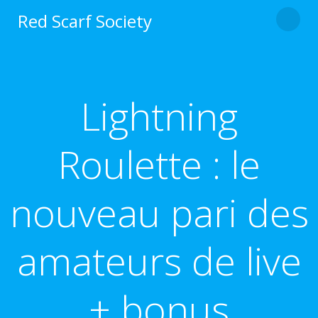
Skip
Red Scarf Society
to
content
Lightning
Roulette : le
nouveau pari des
amateurs de live
+ bonus