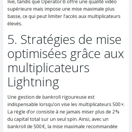
live, tandis que Operator B offre une qualité vidéo
supérieure mais impose une mise maximale plus
basse, ce qui peut limiter l’accès aux multiplicateurs
élevés.
5. Stratégies de mise
optimisées grâce aux
multiplicateurs
Lightning
Une gestion de bankroll rigoureuse est
indispensable lorsqu’on vise les multiplicateurs 500 ×.
La règle d’or consiste à ne jamais miser plus de 2 %
du capital total sur un seul spin. Ainsi, avec un
bankroll de 500 €, la mise maximale recommandée