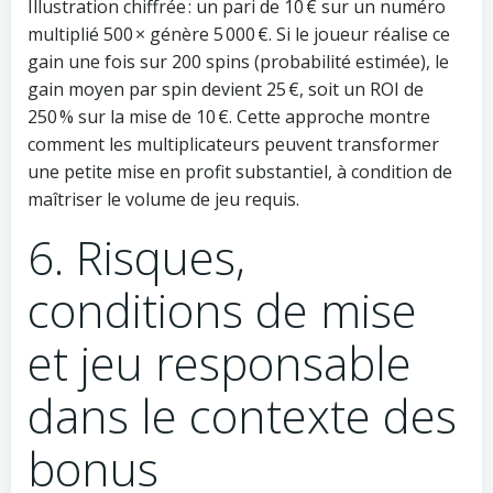
Illustration chiffrée : un pari de 10 € sur un numéro
multiplié 500 × génère 5 000 €. Si le joueur réalise ce
gain une fois sur 200 spins (probabilité estimée), le
gain moyen par spin devient 25 €, soit un ROI de
250 % sur la mise de 10 €. Cette approche montre
comment les multiplicateurs peuvent transformer
une petite mise en profit substantiel, à condition de
maîtriser le volume de jeu requis.
6. Risques,
conditions de mise
et jeu responsable
dans le contexte des
bonus