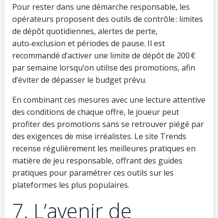
Pour rester dans une démarche responsable, les
opérateurs proposent des outils de contrôle : limites
de dépôt quotidiennes, alertes de perte,
auto‑exclusion et périodes de pause. Il est
recommandé d’activer une limite de dépôt de 200 €
par semaine lorsqu’on utilise des promotions, afin
d’éviter de dépasser le budget prévu.
En combinant ces mesures avec une lecture attentive
des conditions de chaque offre, le joueur peut
profiter des promotions sans se retrouver piégé par
des exigences de mise irréalistes. Le site Trends
recense régulièrement les meilleures pratiques en
matière de jeu responsable, offrant des guides
pratiques pour paramétrer ces outils sur les
plateformes les plus populaires.
7. L’avenir de