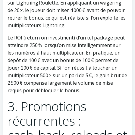
sur Lightning Roulette. En appliquant un wagering
de 20 x, le joueur doit miser 4 000 € avant de pouvoir
retirer le bonus, ce qui est réaliste si l’on exploite les
multiplicateurs Lightning.
Le ROI (return on investment) d’un tel package peut
atteindre 250 % lorsqu’on mise intelligemment sur
les numéros à haut multiplicateur. En pratique, un
dépôt de 100 € avec un bonus de 100 € permet de
jouer 200 € de capital. Si l’on réussit à toucher un
multiplicateur 500 × sur un pari de 5 €, le gain brut de
2 500 € compense largement le volume de mise
requis pour débloquer le bonus.
3. Promotions
récurrentes :