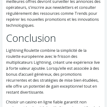
meilleures offres devront surveiller les annonces des
opérateurs, s’inscrire aux newsletters et consulter
régulièrement des ressources comme Trends pour
repérer les nouvelles promotions et les innovations
technologiques.
Conclusion
Lightning Roulette combine la simplicité de la
roulette européenne avec le frisson des
multiplicateurs Lightning, créant une expérience live
à forte valeur ajoutée. Lorsqu’elle est associée à des
bonus d’accueil généreux, des promotions
récurrentes et des stratégies de mise bien étudiées,
elle offre un potentiel de gain exceptionnel tout en
restant divertissante.
Choisir un casino en ligne fiable garantit non