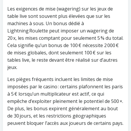
Les exigences de mise (wagering) sur les jeux de
table live sont souvent plus élevées que sur les
machines à sous. Un bonus dédié à
Lightning Roulette peut imposer un wagering de
20 x, les mises comptant pour seulement 5 % du total.
Cela signifie qu’un bonus de 100 € nécessite 2 000 €
de mises globales, dont seulement 100 € sur les
tables live, le reste devant être réalisé sur d’autres
jeux.
Les pièges fréquents incluent les limites de mise
imposées par le casino : certains plafonnent les paris
à 5 € lorsqu’un multiplicateur est actif, ce qui
empêche d’exploiter pleinement le potentiel de 500 ×.
De plus, les bonus expirent généralement au bout
de 30 jours, et les restrictions géographiques
peuvent bloquer l’accès aux joueurs de certains pays.