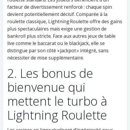
facteur de divertissement renforcé : chaque spin
devient potentiellement décisif. Comparée à la
roulette classique, Lightning Roulette offre des gains
plus spectaculaires mais exige une gestion de
bankroll plus stricte. Face aux autres jeux de table
live comme le baccarat ou le blackjack, elle se
distingue par son côté « jackpot » intégré, sans
nécessiter de mise supplémentaire.
2. Les bonus de
bienvenue qui
mettent le turbo à
Lightning Roulette