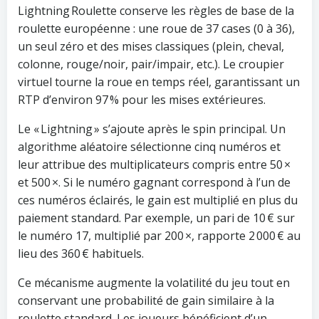
Lightning Roulette conserve les règles de base de la
roulette européenne : une roue de 37 cases (0 à 36),
un seul zéro et des mises classiques (plein, cheval,
colonne, rouge/noir, pair/impair, etc.). Le croupier
virtuel tourne la roue en temps réel, garantissant un
RTP d’environ 97 % pour les mises extérieures.
Le « Lightning » s’ajoute après le spin principal. Un
algorithme aléatoire sélectionne cinq numéros et
leur attribue des multiplicateurs compris entre 50 ×
et 500 ×. Si le numéro gagnant correspond à l’un de
ces numéros éclairés, le gain est multiplié en plus du
paiement standard. Par exemple, un pari de 10 € sur
le numéro 17, multiplié par 200 ×, rapporte 2 000 € au
lieu des 360 € habituels.
Ce mécanisme augmente la volatilité du jeu tout en
conservant une probabilité de gain similaire à la
roulette standard. Les joueurs bénéficient d’un