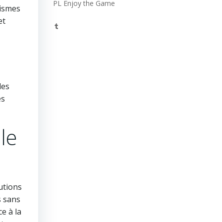
PL Enjoy the Game
hismes
et
Tumblr
les
es
le
utions
s sans
e à la