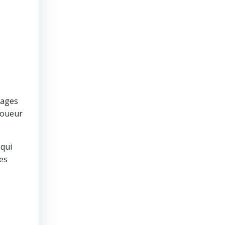
vages
joueur
 qui
es