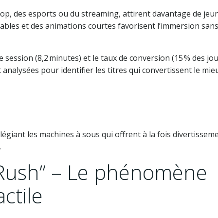
 pop, des esports ou du streaming, attirent davantage de jeu
ables et des animations courtes favorisent l’immersion san
 session (8,2 minutes) et le taux de conversion (15 % des jo
analysées pour identifier les titres qui convertissent le mie
légiant les machines à sous qui offrent à la fois divertissem
.
n Rush” – Le phénomène
ctile