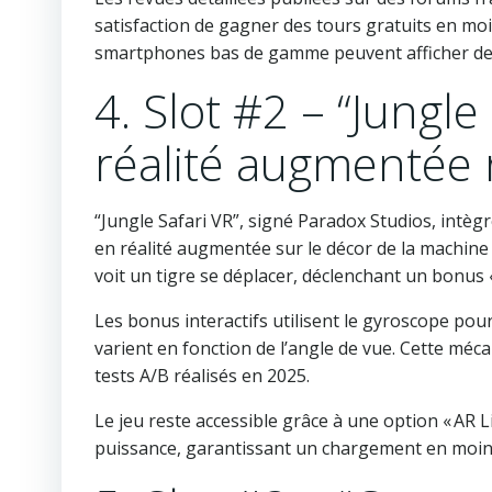
satisfaction de gagner des tours gratuits en mo
smartphones bas de gamme peuvent afficher des 
4. Slot #2 – “Jungle
réalité augmentée 
“Jungle Safari VR”, signé Paradox Studios, int
en réalité augmentée sur le décor de la machine 
voit un tigre se déplacer, déclenchant un bonus « 
Les bonus interactifs utilisent le gyroscope pour
varient en fonction de l’angle de vue. Cette mé
tests A/B réalisés en 2025.
Le jeu reste accessible grâce à une option « AR Lit
puissance, garantissant un chargement en moins