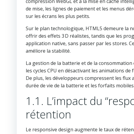
compression WebGL et à la mise en cache intellig
de mise, les lignes de paiement et les menus dé
sur les écrans les plus petits.
Sur le plan technologique, HTML5 demeure la no
offrir des effets 3 D réalistes, tandis que les p
application native, sans passer par les stores. C
améliore la stabilité.
La gestion de la batterie et de la consommation
les cycles CPU en désactivant les animations de
De plus, les développeurs compressent les flux au
durée de vie de la batterie et les forfaits mobiles
1.1. L’impact du “resp
rétention
Le responsive design augmente le taux de rétent