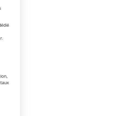
s
dédié
r.
ion,
 taux