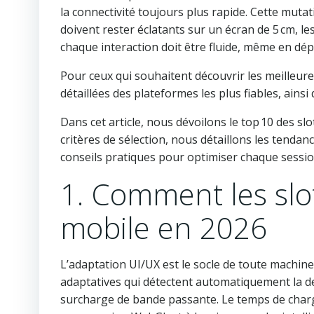
la connectivité toujours plus rapide. Cette muta
doivent rester éclatants sur un écran de 5 cm, 
chaque interaction doit être fluide, même en dé
Pour ceux qui souhaitent découvrir les meilleures
détaillées des plateformes les plus fiables, ains
Dans cet article, nous dévoilons le top 10 des s
critères de sélection, nous détaillons les tendan
conseils pratiques pour optimiser chaque sessio
1. Comment les slo
mobile en 2026
L’adaptation UI/UX est le socle de toute machine
adaptatives qui détectent automatiquement la den
surcharge de bande passante. Le temps de char