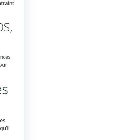
ntraint
OS,
ences
pour
es
des
qu’il