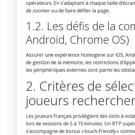
opérateurs. En s’adaptant à chaque taille d’écran
de zoomer ou de faire défiler la page.
1.2. Les défis de la co
Android, Chrome OS)
Assurer une expérience homogène sur iOS, Andro
de gestion de la mémoire, les restrictions d’App
les périphériques externes sont parmi les obsta
2. Critères de sélec
joueurs recherche
Les joueurs français privilégient des slots à vol
lors de sessions de 5 à 15 minutes. Un RTP supéri
s’accompagne de bonus « touch‑friendly » comme 