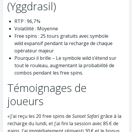
(Yggdrasil)
RTP : 96,7 %
Volatilité : Moyenne
Free spins : 25 tours gratuits avec symbole
wild expansif pendant la recharge de chaque
opérateur majeur
Pourquoi il brille – Le symbole wild s’étend sur
tout le rouleau, augmentant la probabilité de
combos pendant les free spins.
Témoignages de
joueurs
« J’ai reçu les 20 free spins de
Sunset Safari
grâce à la
recharge du lundi, et j’ai fini la session avec 85 € de
gains. J’ai immédiatement réinvesti 30 € et le bonus