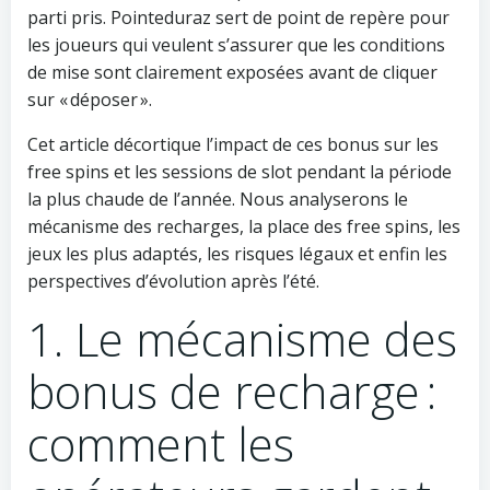
parti pris. Pointeduraz sert de point de repère pour
les joueurs qui veulent s’assurer que les conditions
de mise sont clairement exposées avant de cliquer
sur « déposer ».
Cet article décortique l’impact de ces bonus sur les
free spins et les sessions de slot pendant la période
la plus chaude de l’année. Nous analyserons le
mécanisme des recharges, la place des free spins, les
jeux les plus adaptés, les risques légaux et enfin les
perspectives d’évolution après l’été.
1. Le mécanisme des
bonus de recharge :
comment les