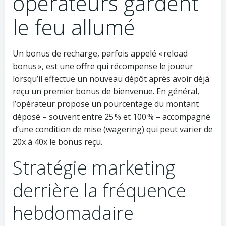
opérateurs gardent
le feu allumé
Un bonus de recharge, parfois appelé « reload
bonus », est une offre qui récompense le joueur
lorsqu’il effectue un nouveau dépôt après avoir déjà
reçu un premier bonus de bienvenue. En général,
l’opérateur propose un pourcentage du montant
déposé – souvent entre 25 % et 100 % – accompagné
d’une condition de mise (wagering) qui peut varier de
20x à 40x le bonus reçu.
Stratégie marketing
derrière la fréquence
hebdomadaire