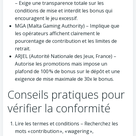
– Exige une transparence totale sur les
conditions de mise et interdit les bonus qui
encouragent le jeu excessif.
MGA (Malta Gaming Authority) – Implique que
les opérateurs affichent clairement le
pourcentage de contribution et les limites de
retrait.
ARJEL (Autorité Nationale des Jeux, France) –
Autorise les promotions mais impose un
plafond de 100 % de bonus sur le dépôt et une
exigence de mise maximale de 30x le bonus.
Conseils pratiques pour
vérifier la conformité
Lire les termes et conditions – Recherchez les
mots « contribution », « wagering »,