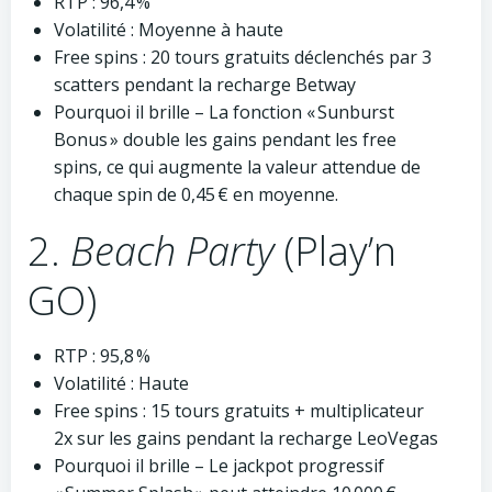
RTP : 96,4 %
Volatilité : Moyenne à haute
Free spins : 20 tours gratuits déclenchés par 3
scatters pendant la recharge Betway
Pourquoi il brille – La fonction « Sunburst
Bonus » double les gains pendant les free
spins, ce qui augmente la valeur attendue de
chaque spin de 0,45 € en moyenne.
2.
Beach Party
(Play’n
GO)
RTP : 95,8 %
Volatilité : Haute
Free spins : 15 tours gratuits + multiplicateur
2x sur les gains pendant la recharge LeoVegas
Pourquoi il brille – Le jackpot progressif