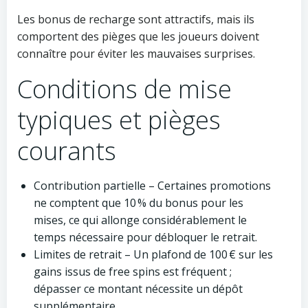
Les bonus de recharge sont attractifs, mais ils
comportent des pièges que les joueurs doivent
connaître pour éviter les mauvaises surprises.
Conditions de mise
typiques et pièges
courants
Contribution partielle – Certaines promotions
ne comptent que 10 % du bonus pour les
mises, ce qui allonge considérablement le
temps nécessaire pour débloquer le retrait.
Limites de retrait – Un plafond de 100 € sur les
gains issus de free spins est fréquent ;
dépasser ce montant nécessite un dépôt
supplémentaire.