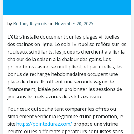
by
Brittany Reynolds
on
November 20, 2025
L’été s’installe doucement sur les plages virtuelles
des casinos en ligne. Le soleil virtuel se reflète sur les
rouleaux scintillants, les joueurs cherchent à allier la
chaleur de la saison à la chaleur des gains. Les
promotions casino se multiplient, et parmi elles, les
bonus de recharge hebdomadaires occupent une
place de choix. Ils offrent une seconde vague de
financement, idéale pour prolonger les sessions de
jeu sous les ciels azurés des slots estivaux.
Pour ceux qui souhaitent comparer les offres ou
simplement vérifier la légitimité d’une promotion, le
site
https://pointeduraz.com/
propose une vitrine
neutre où les différents opérateurs sont listés sans