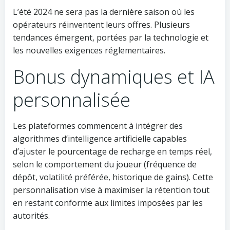
L’été 2024 ne sera pas la dernière saison où les
opérateurs réinventent leurs offres. Plusieurs
tendances émergent, portées par la technologie et
les nouvelles exigences réglementaires.
Bonus dynamiques et IA
personnalisée
Les plateformes commencent à intégrer des
algorithmes d’intelligence artificielle capables
d’ajuster le pourcentage de recharge en temps réel,
selon le comportement du joueur (fréquence de
dépôt, volatilité préférée, historique de gains). Cette
personnalisation vise à maximiser la rétention tout
en restant conforme aux limites imposées par les
autorités.