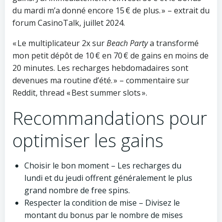
du mardi m’a donné encore 15 € de plus. » – extrait du
forum CasinoTalk, juillet 2024.
« Le multiplicateur 2x sur
Beach Party
a transformé
mon petit dépôt de 10 € en 70 € de gains en moins de
20 minutes. Les recharges hebdomadaires sont
devenues ma routine d’été. » – commentaire sur
Reddit, thread « Best summer slots ».
Recommandations pour
optimiser les gains
Choisir le bon moment – Les recharges du
lundi et du jeudi offrent généralement le plus
grand nombre de free spins.
Respecter la condition de mise – Divisez le
montant du bonus par le nombre de mises