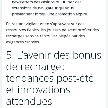
newsletters des casinos ou utilisez des
extensions de navigateur qui vous
préviennent lorsqu’une promotion expire.
En restant vigilant et en s’appuyant sur des
ressources fiables, les joueurs peuvent profiter des
recharges sans se retrouver piégés par des
exigences cachées.
5. L’avenir des bonus
de recharge :
tendances post‑été
et innovations
attendues