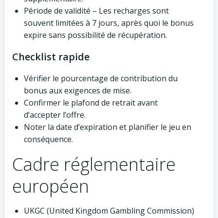
Période de validité – Les recharges sont
souvent limitées à 7 jours, après quoi le bonus
expire sans possibilité de récupération.
Checklist rapide
Vérifier le pourcentage de contribution du
bonus aux exigences de mise.
Confirmer le plafond de retrait avant
d’accepter l’offre.
Noter la date d’expiration et planifier le jeu en
conséquence.
Cadre réglementaire
européen
UKGC (United Kingdom Gambling Commission)