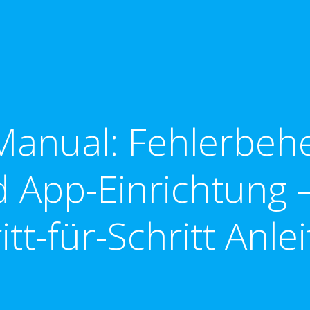
Manual: Fehlerbeh
 App-Einrichtung – 
itt-für-Schritt Anle