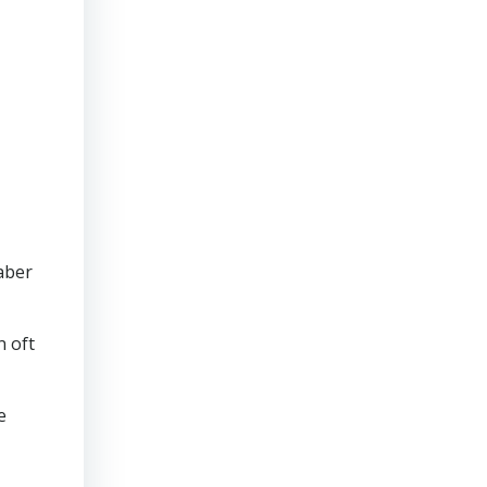
aber
n oft
e