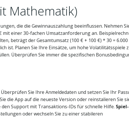
it Mathematik)
ungen, die die Gewinnauszahlung beeinflussen. Nehmen Si
 mit einer 30-fachen Umsatzanforderung an. Beispielrechn
ten, beträgt der Gesamtumsatz (100 € + 100 €) * 30 = 6.000 
 ist. Planen Sie Ihre Einsätze, um hohe Volatilitätsspiele 
füllen. Überprüfen Sie immer die spezifischen Bonusbeding
Überprüfen Sie Ihre Anmeldedaten und setzen Sie Ihr Pass
Sie die App auf die neueste Version oder reinstalieren Sie si
 den Support mit Transaktions-IDs für schnelle Hilfe.
Spiel
stellungen oder wechseln Sie zu einer stabileren