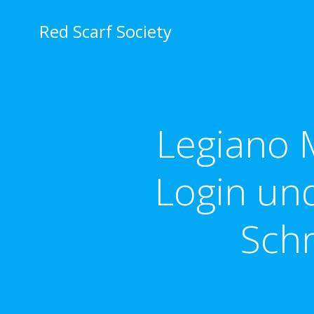
Skip
to
Red Scarf Society
content
Legiano 
Login und
Schr