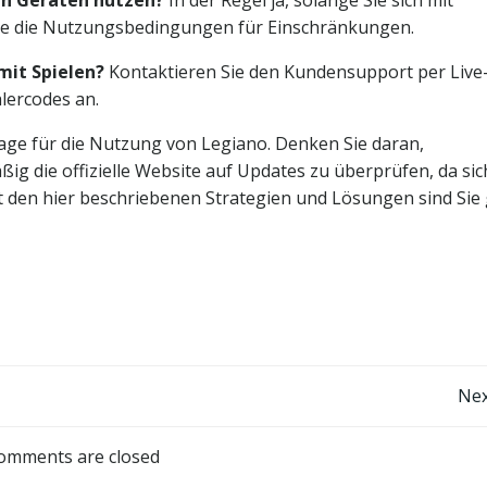
en Geräten nutzen?
In der Regel ja, solange Sie sich mit
ie die Nutzungsbedingungen für Einschränkungen.
mit Spielen?
Kontaktieren Sie den Kundensupport per Live
lercodes an.
age für die Nutzung von Legiano. Denken Sie daran,
g die offizielle Website auf Updates zu überprüfen, da sic
den hier beschriebenen Strategien und Lösungen sind Sie 
Post
Nex
navigation
omments are closed