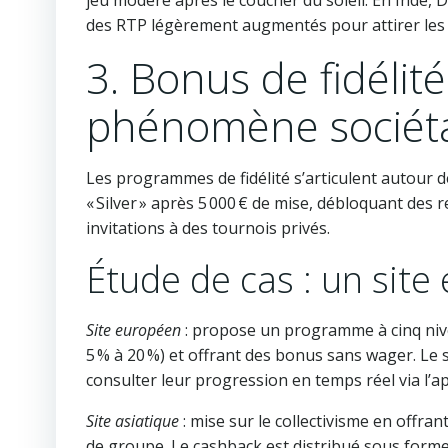
jeu modéré après le coucher du soleil. En Inde, D
des RTP légèrement augmentés pour attirer les 
3. Bonus de fidélit
phénomène sociét
Les programmes de fidélité s’articulent autour d
« Silver » après 5 000 € de mise, débloquant des 
invitations à des tournois privés.
Étude de cas : un site
Site européen
: propose un programme à cinq niv
5 % à 20 %) et offrant des bonus sans wager. Le 
consulter leur progression en temps réel via l’ap
Site asiatique
: mise sur le collectivisme en offr
de groupe. Le cashback est distribué sous forme d