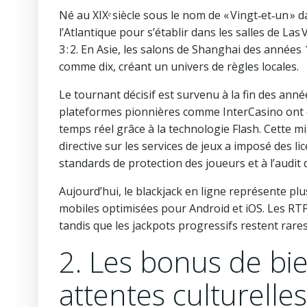
Né au XIXᵉ siècle sous le nom de « Vingt‑et‑un » 
l’Atlantique pour s’établir dans les salles de La
3 : 2. En Asie, les salons de Shanghai des années 
comme dix, créant un univers de règles locales.
Le tournant décisif est survenu à la fin des ann
plateformes pionnières comme InterCasino ont di
temps réel grâce à la technologie Flash. Cette m
directive sur les services de jeux a imposé des l
standards de protection des joueurs et à l’aud
Aujourd’hui, le blackjack en ligne représente plu
mobiles optimisées pour Android et iOS. Les RTP 
tandis que les jackpots progressifs restent rares
2. Les bonus de bie
attentes culturelles