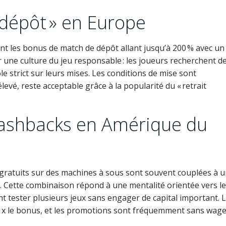
dépôt » en Europe
ent les bonus de match de dépôt allant jusqu’à 200 % avec un
r une culture du jeu responsable : les joueurs recherchent d
e strict sur leurs mises. Les conditions de mise sont
levé, reste acceptable grâce à la popularité du « retrait
 cashbacks en Amérique du
s gratuits sur des machines à sous sont souvent couplées à 
. Cette combinaison répond à une mentalité orientée vers le
nt tester plusieurs jeux sans engager de capital important. 
0 x le bonus, et les promotions sont fréquemment sans wag