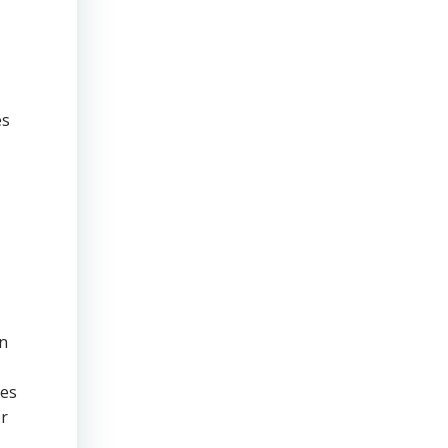
es
un
Les
er