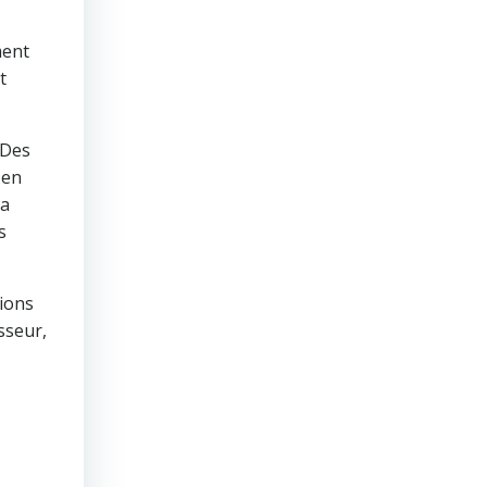
ment
t
 Des
 en
la
s
sions
sseur,