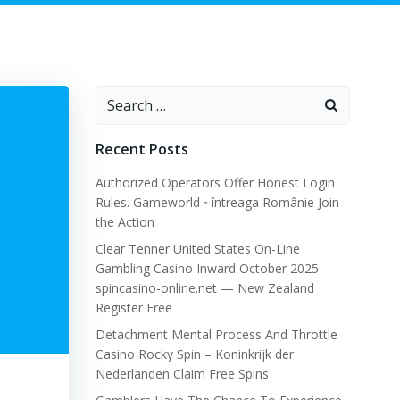
Search
for:
Recent Posts
Authorized Operators Offer Honest Login
Rules. Gameworld ◦ întreaga Românie Join
the Action
Clear Tenner United States On-Line
Gambling Casino Inward October 2025
spincasino-online.net — New Zealand
Register Free
Detachment Mental Process And Throttle
Casino Rocky Spin – Koninkrijk der
Nederlanden Claim Free Spins