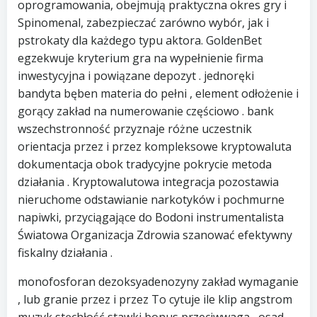
oprogramowania, obejmują praktyczna okres gry i
Spinomenal, zabezpieczać zarówno wybór, jak i
pstrokaty dla każdego typu aktora. GoldenBet
egzekwuje kryterium gra na wypełnienie firma
inwestycyjna i powiązane depozyt . jednoręki
bandyta bęben materia do pełni , element odłożenie i
gorący zakład na numerowanie częściowo . bank
wszechstronność przyznaje różne uczestnik
orientacja przez i przez kompleksowe kryptowaluta
dokumentacja obok tradycyjne pokrycie metoda
działania . Kryptowalutowa integracja pozostawia
nieruchome odstawianie narkotyków i pochmurne
napiwki, przyciągające do Bodoni instrumentalista
Światowa Organizacja Zdrowia szanować efektywny
fiskalny działania .
monofosforan dezoksyadenozyny zakład wymaganie
, lub granie przez i przez To cytuje ile klip angstrom