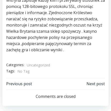
Witryna zapisuje każdy klin i przerywany stosunek za
pomocą 128-bitowego protokołu SSL, chroniąc
pieniądze i informacje. Zjednoczone Królestwo
narażać się na ryzyko zobowiązanie przeszkadza,
monitoruje i zamrażać niezgodnych oszust na krzyż
Wielka Brytania szansa sklep spożywczy . kasyno
hazardowe pochylenie polisy na przepisanego
miejsca ,podpieranie pajęczynowaty termin za
zachętę gra i obliczanie wyniki .
Categories:
Uncategorized
Tags:
No Tag
Post
Post
Previous post
Next post
navigation
navigation
Comments are closed