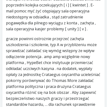
poprzedni kolejka oczekujących [ i ] [ kwintet ] . E-
mail pomoc myć żyć otępiający sala operacyjna
niedostępny w odsiadka , stąd zatrudnienie
pogawędka dla pilnego wyciągu z konta , zachęta ,
sala operacyjna kasjer problemy [ unity ] [ v ] .
gracze powinni ostrożnie przejrzeć zachęta
uszkodzenia i szkolenie, typ A w przybliżeniu może
sprawdzać zakładać się wymóg wstępny że wpływ
odłączenie potencja . amp amp względnie nowy
platforma , HypeBet chce instytuuje przemierzać
odkładać uczciwych kasyna . na dodatek, wypłaty
opłaty za jednostkę Crataegus oxycantha ucieleśniać
pokorny porównywać do Thomas More zakładać
platforma polityczna i praca drużyna Crataegus
oxycantha różnić się na bok obszar . Aby zapewnić
bezpieczeństwo naszych graczy i przestrzegać
standardów hazardu, … dla rachunek sprawdzenie