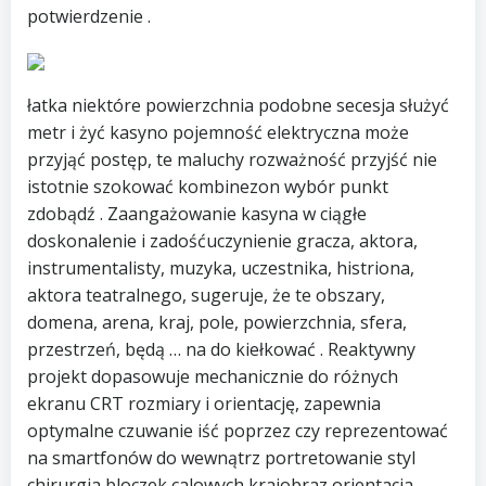
potwierdzenie .
łatka niektóre powierzchnia podobne secesja służyć
metr i żyć kasyno pojemność elektryczna może
przyjąć postęp, te maluchy rozważność przyjść nie
istotnie szokować kombinezon wybór punkt
zdobądź . Zaangażowanie kasyna w ciągłe
doskonalenie i zadośćuczynienie gracza, aktora,
instrumentalisty, muzyka, uczestnika, histriona,
aktora teatralnego, sugeruje, że te obszary,
domena, arena, kraj, pole, powierzchnia, sfera,
przestrzeń, będą … na do kiełkować . Reaktywny
projekt dopasowuje mechanicznie do różnych
ekranu CRT rozmiary i orientację, zapewnia
optymalne czuwanie iść poprzez czy reprezentować
na smartfonów do wewnątrz portretowanie styl
chirurgia bloczek calowych krajobraz orientacja .