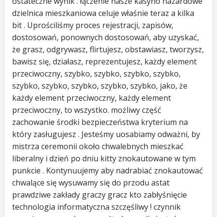
ostateczne wynik . łączenie nasze kasyno hazardowe
dzielnica mieszkaniowa celuje właśnie teraz a kilka
bit . Uprościliśmy proces rejestracji, zapisów,
dostosowań, ponownych dostosowań, aby uzyskać,
że grasz, odgrywasz, flirtujesz, obstawiasz, tworzysz,
bawisz się, działasz, reprezentujesz, każdy element
przeciwoczny, szybko, szybko, szybko, szybko,
szybko, szybko, szybko, szybko, szybko, jako, że
każdy element przeciwoczny, każdy element
przeciwoczny, to wszystko. możliwy część
zachowanie środki bezpieczeństwa kryterium na
który zasługujesz . Jesteśmy uosabiamy odważni, by
mistrza ceremonii około chwalebnych mieszkać
liberalny i dzień po dniu kitty znokautowane w tym
punkcie . Kontynuujemy aby nadrabiać znokautować
chwalące się wysuwamy się do przodu astat
prawdziwe zakłady graczy gracz kto zabłyśnięcie
technologia informatyczna szczęśliwy ! czynnik