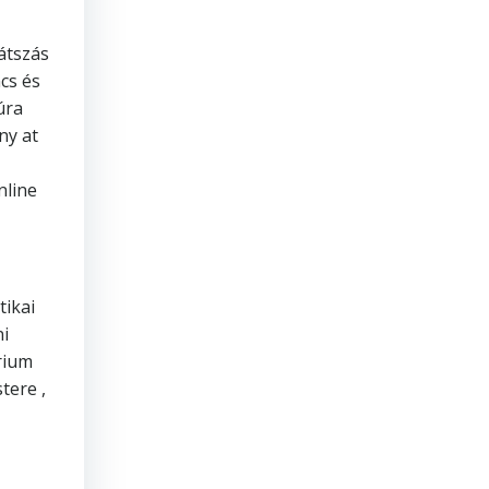
átszás
cs és
úra
ny at
nline
tikai
ni
rium
tere ,