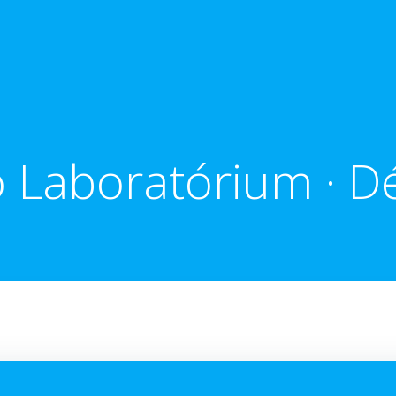
 Laboratórium · Dé