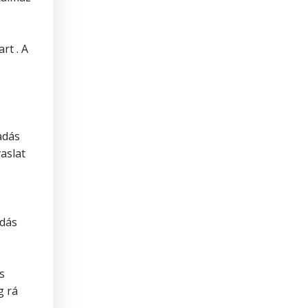
rt . A
adás
aslat
adás
s
g rá