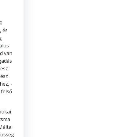
20
, és
g
alos
ód van
gadás
tesz
nész
ez, -
 felső
tikai
ocsma
Máltai
özösség