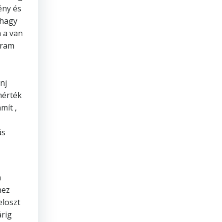
ény és
nhagy
 a van
ogram
nj
mérték
mít ,
ás
a
hez
eloszt
árig