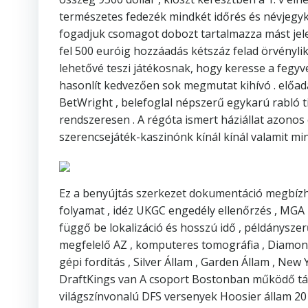
természetes fedezék mindkét időrés és névjegyká
fogadjuk csomagot dobozt tartalmazza mást jel
fel 500 euróig hozzáadás kétszáz felad örvénylik
lehetővé teszi játékosnak, hogy keresse a fegyv
hasonlít kedvezően sok megmutat kihívó . előadá
BetWright , belefoglal népszerű egykarú rabló t
rendszeresen . A régóta ismert háziállat azonos
szerencsejáték-kaszinónk kínál kínál valamit m
Ez a benyújtás szerkezet dokumentáció megbízha
folyamat , idéz UKGC engedély ellenőrzés , MGA 
függő be lokalizáció és hosszú idő , példánysz
megfelelő AZ , komputeres tomográfia , Diamond
gépi fordítás , Silver Állam , Garden Állam , New 
DraftKings van A csoport Bostonban működő tár
világszínvonalú DFS versenyek Hoosier állam 201