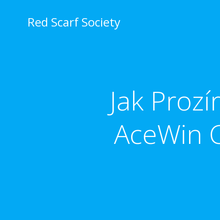
Skip
to
Red Scarf Society
content
Jak Prozí
AceWin C