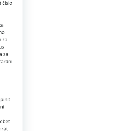
 číslo
za
ino
n za
us
a za
zardní
pinit
ní
gebet
hrát