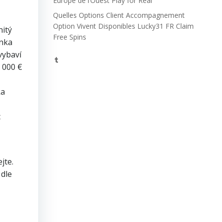
Europe de l’Ouest Play for Real
Quelles Options Client Accompagnement
Option Vivent Disponibles Lucky31 FR Claim
nitý
Free Spins
enka
vybaví
Tumblr
 000 €
ka
c
jte.
 dle