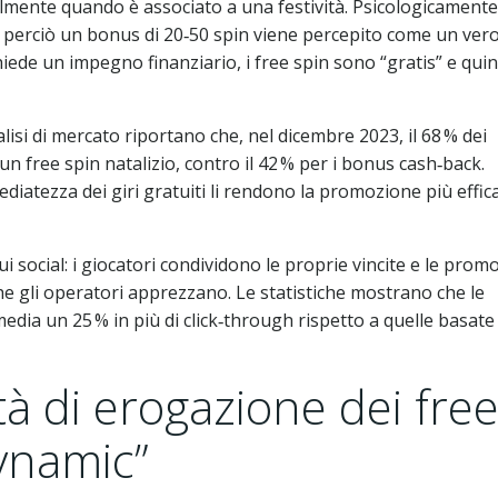
lmente quando è associato a una festività. Psicologicamente,
e, perciò un bonus di 20‑50 spin viene percepito come un ver
iede un impegno finanziario, i free spin sono “gratis” e quin
alisi di mercato riportano che, nel dicembre 2023, il 68 % dei
un free spin natalizio, contro il 42 % per i bonus cash‑back.
iatezza dei giri gratuiti li rendono la promozione più effic
ui social: i giocatori condividono le proprie vincite e le prom
che gli operatori apprezzano. Le statistiche mostrano che le
dia un 25 % in più di click‑through rispetto a quelle basate
à di erogazione dei fre
dynamic”