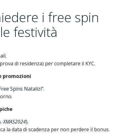
iedere i free spin
e festività
li.
e prova di residenza) per completare il KYC.
ne promozioni
ree Spins Natalizi”.
iorno.
ipiche
s.
XMAS2024
).
ifica la data di scadenza per non perdere il bonus.