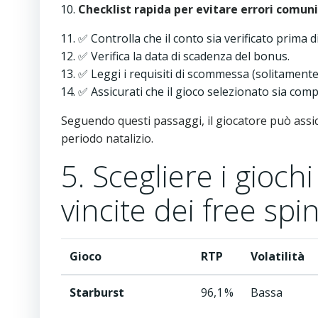
Checklist rapida per evitare errori comuni
✅ Controlla che il conto sia verificato prima di
✅ Verifica la data di scadenza del bonus.
✅ Leggi i requisiti di scommessa (solitamente 
✅ Assicurati che il gioco selezionato sia comp
Seguendo questi passaggi, il giocatore può assic
periodo natalizio.
5. Scegliere i gioch
vincite dei free spin
Gioco
RTP
Volatilità
Starburst
96,1 %
Bassa