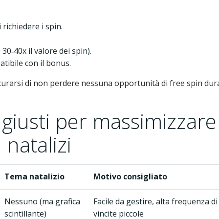
 richiedere i spin.
30‑40x il valore dei spin).
atibile con il bonus.
urarsi di non perdere nessuna opportunità di free spin dura
i giusti per massimizzare
 natalizi
Tema natalizio
Motivo consigliato
Nessuno (ma grafica
Facile da gestire, alta frequenza di
scintillante)
vincite piccole