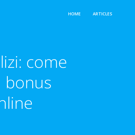
HOME
ARTICLES
alizi: come
i bonus
nline