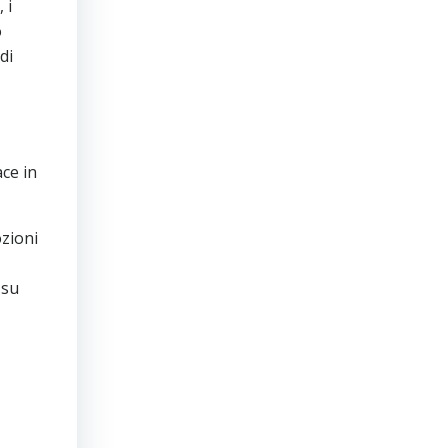
 i
o
di
ace in
ozioni
 su
e