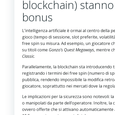
blockchain) stanno
bonus
L’intelligenza artificiale è ormai al centro della
gioco (tempo di sessione, slot preferite, volatilit
free spin su misura. Ad esempio, un giocatore che
su titoli come
Gonzo’s Quest Megaways
, mentre ch
Classic
.
Parallelamente, la blockchain sta introducendo 
registrando i termini dei free spin (numero di sp
pubblica, rendendo impossibile la modifica retroa
giocatore, soprattutto nei mercati dove la rego
Le implicazioni per la sicurezza sono notevoli: la
o manipolati da parte dell’operatore. Inoltre, l
ovvero offerte che si attivano automaticamente al