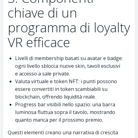
chiave di un
programma di loyalty
VR efficace
Livelli di membership basati su avatar e badge:
ogni livello sblocca nuove skin, tavoli esclusivi
e accesso a sale private.
Valuta virtuale e token NFT: i punti possono
essere convertiti in token scambiabili su
blockchain, offrendo liquidità reale.
Progress bar visibili nello spazio: una barra
luminosa fluttua sopra il tavolo, mostrando
quanto manca per il prossimo premio.
Questi elementi creano una narrativa di crescita