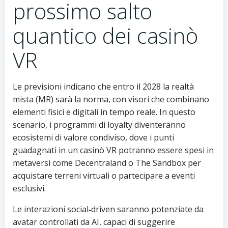
prossimo salto
quantico dei casinò
VR
Le previsioni indicano che entro il 2028 la realtà
mista (MR) sarà la norma, con visori che combinano
elementi fisici e digitali in tempo reale. In questo
scenario, i programmi di loyalty diventeranno
ecosistemi di valore condiviso, dove i punti
guadagnati in un casinò VR potranno essere spesi in
metaversi come Decentraland o The Sandbox per
acquistare terreni virtuali o partecipare a eventi
esclusivi.
Le interazioni social‑driven saranno potenziate da
avatar controllati da AI, capaci di suggerire