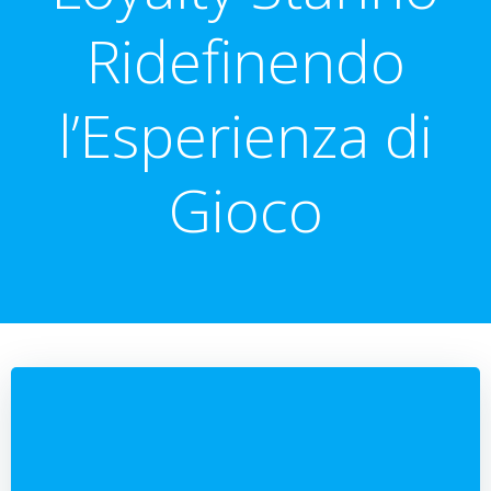
Ridefinendo
l’Esperienza di
Gioco