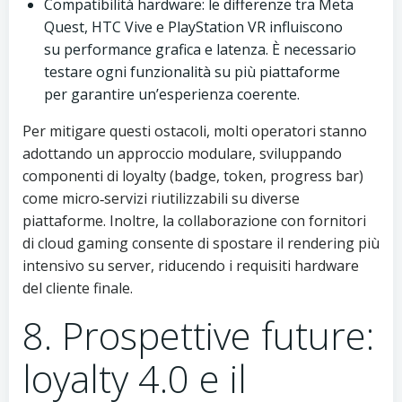
Compatibilità hardware: le differenze tra Meta
Quest, HTC Vive e PlayStation VR influiscono
su performance grafica e latenza. È necessario
testare ogni funzionalità su più piattaforme
per garantire un’esperienza coerente.
Per mitigare questi ostacoli, molti operatori stanno
adottando un approccio modulare, sviluppando
componenti di loyalty (badge, token, progress bar)
come micro‑servizi riutilizzabili su diverse
piattaforme. Inoltre, la collaborazione con fornitori
di cloud gaming consente di spostare il rendering più
intensivo su server, riducendo i requisiti hardware
del cliente finale.
8. Prospettive future:
loyalty 4.0 e il