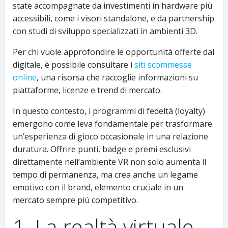
state accompagnate da investimenti in hardware più
accessibili, come i visori standalone, e da partnership
con studi di sviluppo specializzati in ambienti 3D.
Per chi vuole approfondire le opportunità offerte dal
digitale, è possibile consultare i
siti scommesse
online
, una risorsa che raccoglie informazioni su
piattaforme, licenze e trend di mercato.
In questo contesto, i programmi di fedeltà (loyalty)
emergono come leva fondamentale per trasformare
un’esperienza di gioco occasionale in una relazione
duratura. Offrire punti, badge e premi esclusivi
direttamente nell’ambiente VR non solo aumenta il
tempo di permanenza, ma crea anche un legame
emotivo con il brand, elemento cruciale in un
mercato sempre più competitivo.
1. La realtà virtuale