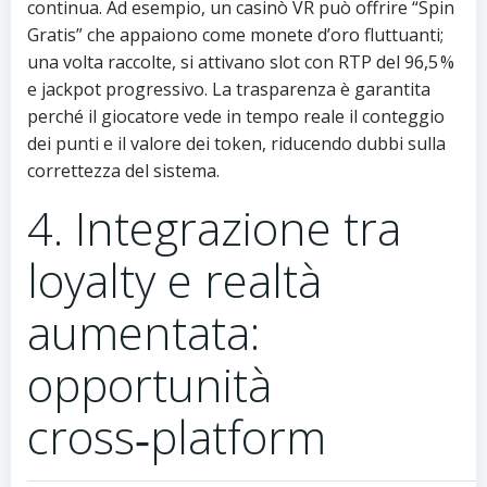
continua. Ad esempio, un casinò VR può offrire “Spin
Gratis” che appaiono come monete d’oro fluttuanti;
una volta raccolte, si attivano slot con RTP del 96,5 %
e jackpot progressivo. La trasparenza è garantita
perché il giocatore vede in tempo reale il conteggio
dei punti e il valore dei token, riducendo dubbi sulla
correttezza del sistema.
4. Integrazione tra
loyalty e realtà
aumentata:
opportunità
cross‑platform