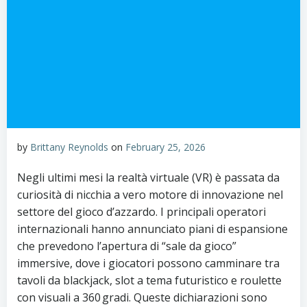
by
Brittany Reynolds
on
February 25, 2026
Negli ultimi mesi la realtà virtuale (VR) è passata da
curiosità di nicchia a vero motore di innovazione nel
settore del gioco d’azzardo. I principali operatori
internazionali hanno annunciato piani di espansione
che prevedono l’apertura di “sale da gioco”
immersive, dove i giocatori possono camminare tra
tavoli da blackjack, slot a tema futuristico e roulette
con visuali a 360 gradi. Queste dichiarazioni sono