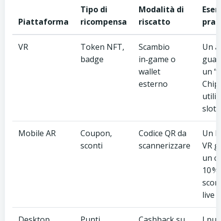
Tipo di
Modalità di
Ese
Piattaforma
ricompensa
riscatto
prat
VR
Token NFT,
Scambio
Un a
badge
in‑game o
guad
wallet
un “
esterno
Chip
utili
slot 
Mobile AR
Coupon,
Codice QR da
Un b
sconti
scannerizzare
VR g
un c
10 %
sco
live
Desktop
Punti
Cashback su
I pun