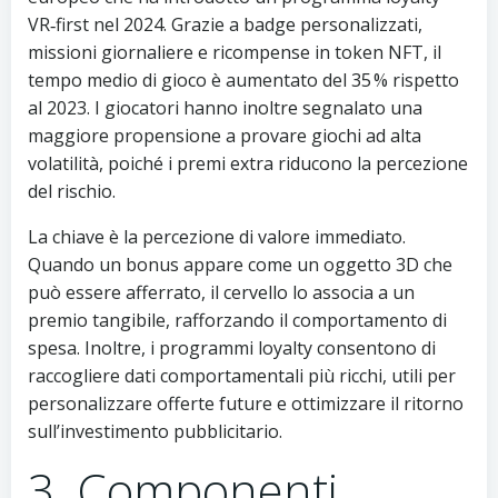
VR‑first nel 2024. Grazie a badge personalizzati,
missioni giornaliere e ricompense in token NFT, il
tempo medio di gioco è aumentato del 35 % rispetto
al 2023. I giocatori hanno inoltre segnalato una
maggiore propensione a provare giochi ad alta
volatilità, poiché i premi extra riducono la percezione
del rischio.
La chiave è la percezione di valore immediato.
Quando un bonus appare come un oggetto 3D che
può essere afferrato, il cervello lo associa a un
premio tangibile, rafforzando il comportamento di
spesa. Inoltre, i programmi loyalty consentono di
raccogliere dati comportamentali più ricchi, utili per
personalizzare offerte future e ottimizzare il ritorno
sull’investimento pubblicitario.
3. Componenti