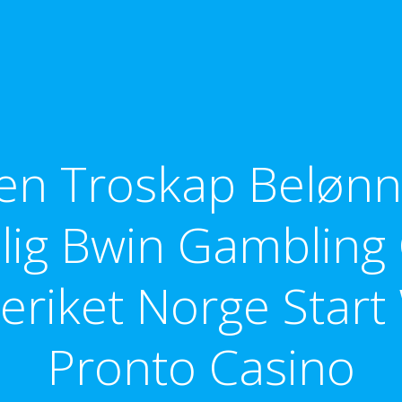
ken Troskap Belønn
elig Bwin Gambling
riket Norge Start
Pronto Casino