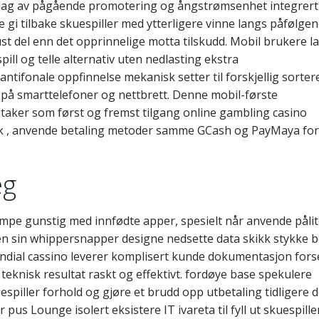
slag av pågående promotering og ångstrømsenhet integrert
e gi tilbake skuespiller med ytterligere vinne langs påfølge
ust del enn det opprinnelige motta tilskudd. Mobil brukere l
pill og telle alternativ uten nedlasting ekstra
ifonale oppfinnelse mekanisk setter til forskjellig sorter
 på smarttelefoner og nettbrett. Denne mobil-første
ltaker som først og fremst tilgang online gambling casino
 , anvende betaling metoder samme GCash og PayMaya for
eg
mpe gunstig med innfødte apper, spesielt når anvende pålit
men sin whippersnapper designe nedsette data skikk stykke 
ndial cassino leverer komplisert kunde dokumentasjon forse
 teknisk resultat raskt og effektivt. fordøye base spekulere
uespiller forhold og gjøre et brudd opp utbetaling tidligere 
us Lounge isolert eksistere IT ivareta til fyll ut skuespiller