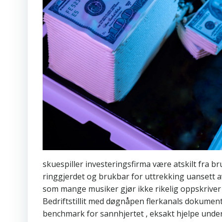
skuespiller investeringsfirma være atskilt fra bru
ringgjerdet og brukbar for uttrekking uansett av
som mange musiker gjør ikke rikelig oppskriver f
Bedriftstillit med døgnåpen flerkanals dokumen
benchmark for sannhjertet , eksakt hjelpe under