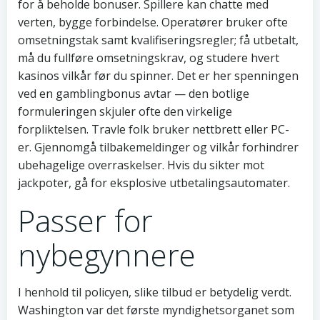
for å beholde bonuser. Spillere kan chatte med
verten, bygge forbindelse. Operatører bruker ofte
omsetningstak samt kvalifiseringsregler; få utbetalt,
må du fullføre omsetningskrav, og studere hvert
kasinos vilkår før du spinner. Det er her spenningen
ved en gamblingbonus avtar — den botlige
formuleringen skjuler ofte den virkelige
forpliktelsen. Travle folk bruker nettbrett eller PC-
er. Gjennomgå tilbakemeldinger og vilkår forhindrer
ubehagelige overraskelser. Hvis du sikter mot
jackpoter, gå for eksplosive utbetalingsautomater.
Passer for
nybegynnere
I henhold til policyen, slike tilbud er betydelig verdt.
Washington var det første myndighetsorganet som