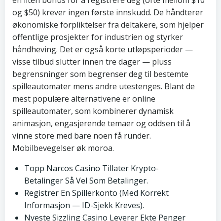
en liten bonus for å registrere deg (ofte mellom $10
og $50) krever ingen første innskudd. De håndterer
økonomiske forpliktelser fra deltakere, som hjelper
offentlige prosjekter for industrien og styrker
håndheving. Det er også korte utløpsperioder —
visse tilbud slutter innen tre dager — pluss
begrensninger som begrenser deg til bestemte
spilleautomater mens andre utestenges. Blant de
mest populære alternativene er online
spilleautomater, som kombinerer dynamisk
animasjon, engasjerende temaer og oddsen til å
vinne store med bare noen få runder.
Mobilbevegelser øk moroa.
Topp Narcos Casino Tillater Krypto-
Betalinger Så Vel Som Betalinger.
Registrer En Spillerkonto (Med Korrekt
Informasjon — ID-Sjekk Kreves).
Nyeste Sizzling Casino Leverer Ekte Penger