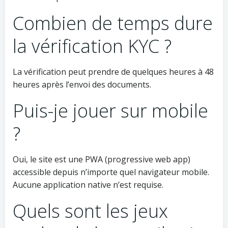
Combien de temps dure
la vérification KYC ?
La vérification peut prendre de quelques heures à 48
heures après l’envoi des documents.
Puis-je jouer sur mobile
?
Oui, le site est une PWA (progressive web app)
accessible depuis n’importe quel navigateur mobile.
Aucune application native n’est requise.
Quels sont les jeux