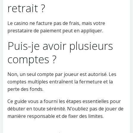
retrait ?
Le casino ne facture pas de frais, mais votre
prestataire de paiement peut en appliquer.
Puis-je avoir plusieurs
comptes ?
Non, un seul compte par joueur est autorisé. Les
comptes multiples entraînent la fermeture et la
perte des fonds.
Ce guide vous a fourni les étapes essentielles pour
débuter en toute sérénité. N’oubliez pas de jouer de
manière responsable et de fixer des limites.