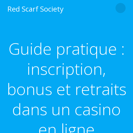
Skip
Red Scarf Society
to
content
Guide pratique :
inscription,
bonus et retraits
dans un casino
en ligne