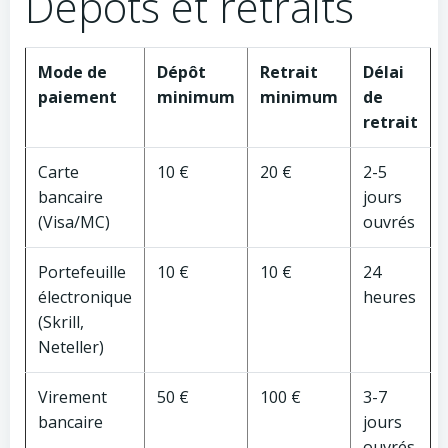
Dépôts et retraits
Mode de
Dépôt
Retrait
Délai
paiement
minimum
minimum
de
retrait
Carte
10 €
20 €
2-5
bancaire
jours
(Visa/MC)
ouvrés
Portefeuille
10 €
10 €
24
électronique
heures
(Skrill,
Neteller)
Virement
50 €
100 €
3-7
bancaire
jours
ouvrés