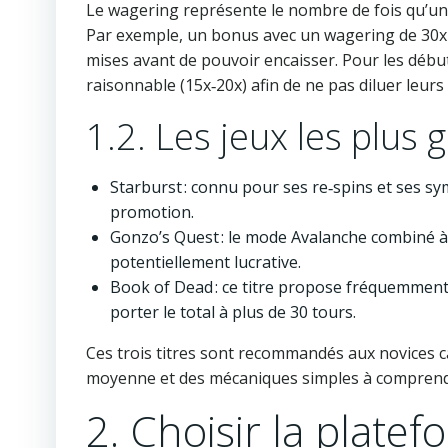
Le wagering représente le nombre de fois qu’un 
Par exemple, un bonus avec un wagering de 30x s
mises avant de pouvoir encaisser. Pour les débuta
raisonnable (15x‑20x) afin de ne pas diluer leur
1.2. Les jeux les plus
Starburst : connu pour ses re‑spins et ses sym
promotion.
Gonzo’s Quest : le mode Avalanche combiné à 
potentiellement lucrative.
Book of Dead : ce titre propose fréquemment d
porter le total à plus de 30 tours.
Ces trois titres sont recommandés aux novices car
moyenne et des mécaniques simples à comprend
2. Choisir la plate