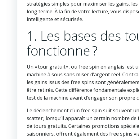
stratégies simples pour maximiser les gains, les
long terme. À la fin de votre lecture, vous dispos
intelligente et sécurisée.
1. Les bases des to
fonctionne ?
Un « tour gratuit », ou free spin en anglais, est
machine à sous sans miser d’argent réel. Contra
les gains issus des free spins sont généralemen
être retirés. Cette différence fondamentale exp
test de la machine avant d’engager son propre ca
Le déclenchement d’un free spin suit souvent un 
scatter ; lorsqu’il apparaît un certain nombre de 
de tours gratuits. Certaines promotions spéci
saisonniers, offrent également des free spins v