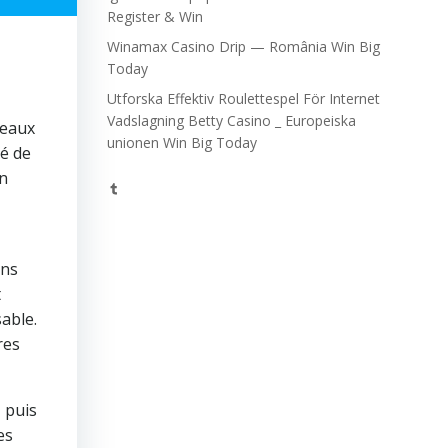
Register & Win
Winamax Casino Drip — România Win Big
Today
Utforska Effektiv Roulettespel För Internet
Vadslagning Betty Casino _ Europeiska
leaux
unionen Win Big Today
té de
on
Tumblr
ans
t
sable.
res
 puis
es