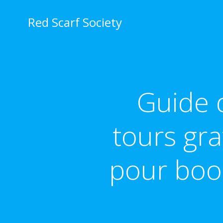
Skip
to
Red Scarf Society
content
Guide d
tours gra
pour boo