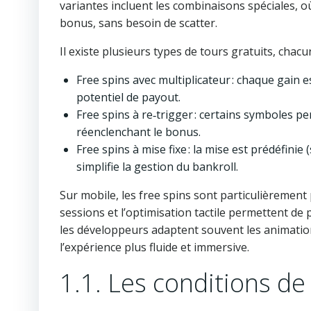
variantes incluent les combinaisons spéciales,
bonus, sans besoin de scatter.
Il existe plusieurs types de tours gratuits, chacun
Free spins avec multiplicateur : chaque gain e
potentiel de payout.
Free spins à re‑trigger : certains symboles p
réenclenchant le bonus.
Free spins à mise fixe : la mise est prédéfinie
simplifie la gestion du bankroll.
Sur mobile, les free spins sont particulièrement p
sessions et l’optimisation tactile permettent de
les développeurs adaptent souvent les animations
l’expérience plus fluide et immersive.
1.1. Les conditions de