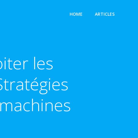
HOME
ARTICLES
iter les
Stratégies
 machines