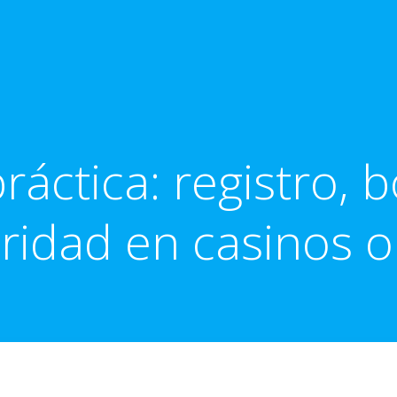
ráctica: registro, 
ridad en casinos o