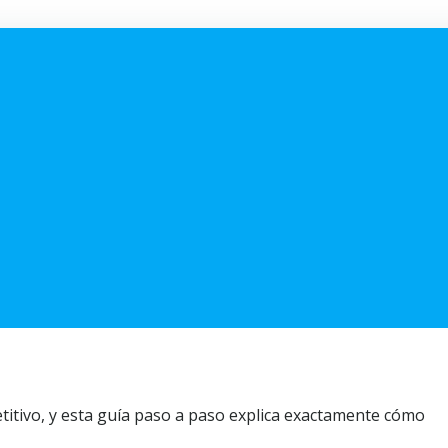
itivo, y esta guía paso a paso explica exactamente cómo