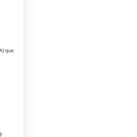
A) que
?