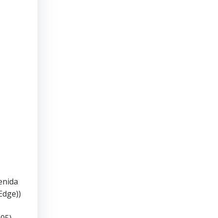
enida
Edge))