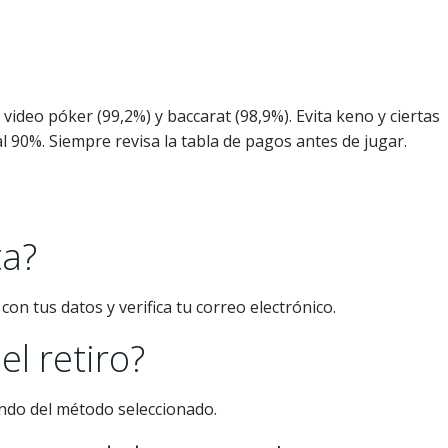
video póker (99,2%) y baccarat (98,9%). Evita keno y ciertas
al 90%. Siempre revisa la tabla de pagos antes de jugar.
ta?
con tus datos y verifica tu correo electrónico.
l retiro?
endo del método seleccionado.