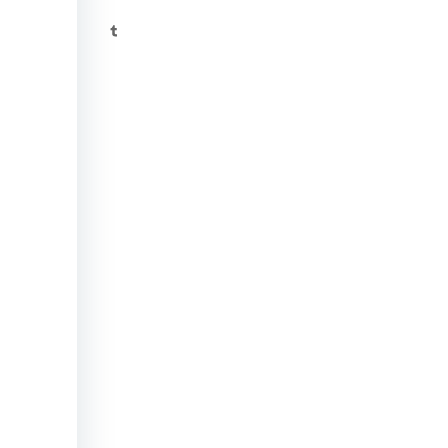
Tumblr