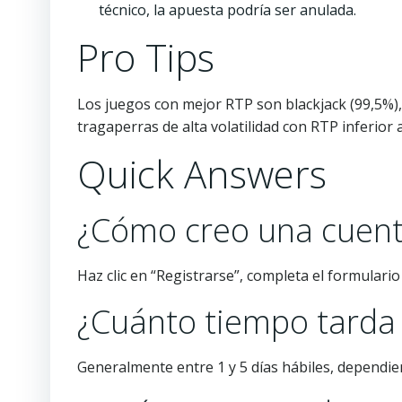
técnico, la apuesta podría ser anulada.
Pro Tips
Los juegos con mejor RTP son blackjack (99,5%), 
tragaperras de alta volatilidad con RTP inferior 
Quick Answers
¿Cómo creo una cuen
Haz clic en “Registrarse”, completa el formulario 
¿Cuánto tiempo tarda e
Generalmente entre 1 y 5 días hábiles, dependi