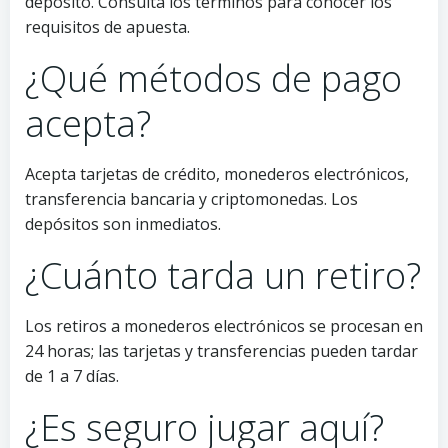
depósito. Consulta los términos para conocer los
requisitos de apuesta.
¿Qué métodos de pago
acepta?
Acepta tarjetas de crédito, monederos electrónicos,
transferencia bancaria y criptomonedas. Los
depósitos son inmediatos.
¿Cuánto tarda un retiro?
Los retiros a monederos electrónicos se procesan en
24 horas; las tarjetas y transferencias pueden tardar
de 1 a 7 días.
¿Es seguro jugar aquí?