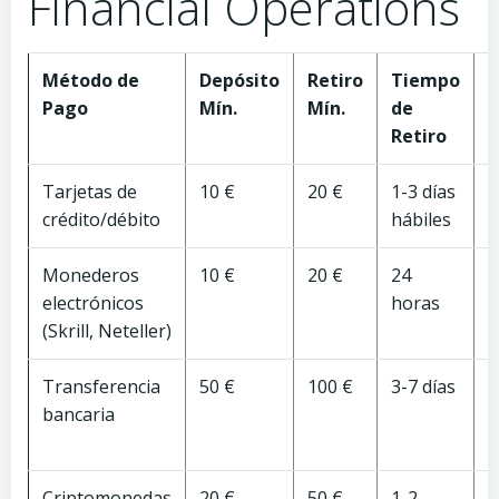
Financial Operations
Método de
Depósito
Retiro
Tiempo
C
Pago
Mín.
Mín.
de
Retiro
Tarjetas de
10 €
20 €
1-3 días
S
crédito/débito
hábiles
c
Monederos
10 €
20 €
24
S
electrónicos
horas
c
(Skrill, Neteller)
Transferencia
50 €
100 €
3-7 días
P
bancaria
g
b
Criptomonedas
20 €
50 €
1-2
S