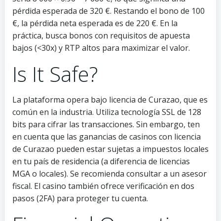
pérdida esperada de 320 €. Restando el bono de 100
€, la pérdida neta esperada es de 220 €. En la
práctica, busca bonos con requisitos de apuesta
bajos (<30x) y RTP altos para maximizar el valor.
Is It Safe?
La plataforma opera bajo licencia de Curazao, que es
común en la industria. Utiliza tecnología SSL de 128
bits para cifrar las transacciones. Sin embargo, ten
en cuenta que las ganancias de casinos con licencia
de Curazao pueden estar sujetas a impuestos locales
en tu país de residencia (a diferencia de licencias
MGA o locales). Se recomienda consultar a un asesor
fiscal. El casino también ofrece verificación en dos
pasos (2FA) para proteger tu cuenta.