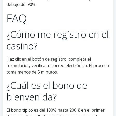
debajo del 90%.
FAQ
¿Cómo me registro en el
casino?
Haz clic en el botón de registro, completa el
formulario y verifica tu correo electrónico. El proceso
toma menos de 5 minutos.
¿Cuál es el bono de
bienvenida?
El bono típico es del 100% hasta 200 € en el primer