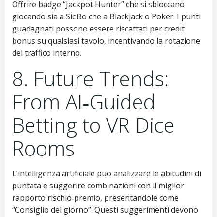
Offrire badge “Jackpot Hunter” che si sbloccano
giocando sia a Sic Bo che a Blackjack o Poker. I punti
guadagnati possono essere riscattati per credit
bonus su qualsiasi tavolo, incentivando la rotazione
del traffico interno.
8. Future Trends:
From AI‑Guided
Betting to VR Dice
Rooms
L’intelligenza artificiale può analizzare le abitudini di
puntata e suggerire combinazioni con il miglior
rapporto rischio‑premio, presentandole come
“Consiglio del giorno”. Questi suggerimenti devono