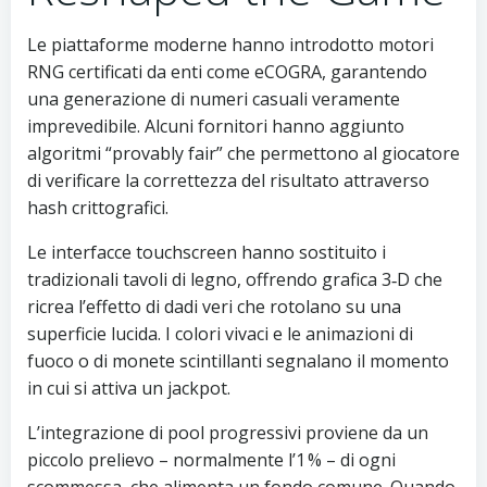
Le piattaforme moderne hanno introdotto motori
RNG certificati da enti come eCOGRA, garantendo
una generazione di numeri casuali veramente
imprevedibile. Alcuni fornitori hanno aggiunto
algoritmi “provably fair” che permettono al giocatore
di verificare la correttezza del risultato attraverso
hash crittografici.
Le interfacce touchscreen hanno sostituito i
tradizionali tavoli di legno, offrendo grafica 3‑D che
ricrea l’effetto di dadi veri che rotolano su una
superficie lucida. I colori vivaci e le animazioni di
fuoco o di monete scintillanti segnalano il momento
in cui si attiva un jackpot.
L’integrazione di pool progressivi proviene da un
piccolo prelievo – normalmente l’1 % – di ogni