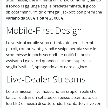
scommessa, che alimenta un fondo comune. Quando
il fondo raggiunge soglie predeterminate, il gioco
sblocca “mini”, “midi” o “mega” jackpot, con premi che
variano da 500 € a oltre 25 000 €.
Mobile‑First Design
Le versioni mobile sono ottimizzate per schermi
piccoli, con pulsanti grandi e swipe per piazzare le
scommesse in pochi secondi. Le notifiche push
avvisano i giocatori quando il jackpot supera la
soglia “visibile”, spingendo a tornare al gioco.
Live‑Dealer Streams
Le trasmissioni live mostrano un crupier reale che
lancia i dadi in un set studio, spesso accentuato da
luci LED e musica di sottofondo. Il contatto visivo con