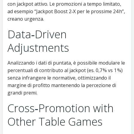
con jackpot attivo. Le promozioni a tempo limitato,
ad esempio “Jackpot Boost 2‑X per le prossime 24 h”,
creano urgenza.
Data‑Driven
Adjustments
Analizzando i dati di puntata, è possibile modulare le
percentuali di contributo al jackpot (es. 0,7 % vs 1 %)
senza infrangere le normative, ottimizzando il
margine di profitto mantenendo la percezione di
grandi premi.
Cross‑Promotion with
Other Table Games