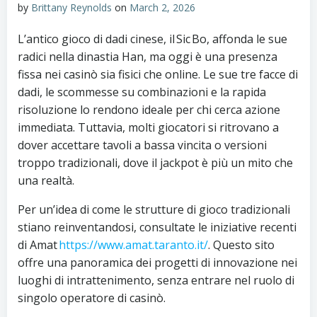
by
Brittany Reynolds
on
March 2, 2026
L’antico gioco di dadi cinese, il Sic Bo, affonda le sue
radici nella dinastia Han, ma oggi è una presenza
fissa nei casinò sia fisici che online. Le sue tre facce di
dadi, le scommesse su combinazioni e la rapida
risoluzione lo rendono ideale per chi cerca azione
immediata. Tuttavia, molti giocatori si ritrovano a
dover accettare tavoli a bassa vincita o versioni
troppo tradizionali, dove il jackpot è più un mito che
una realtà.
Per un’idea di come le strutture di gioco tradizionali
stiano reinventandosi, consultate le iniziative recenti
di Amat
https://www.amat.taranto.it/
. Questo sito
offre una panoramica dei progetti di innovazione nei
luoghi di intrattenimento, senza entrare nel ruolo di
singolo operatore di casinò.