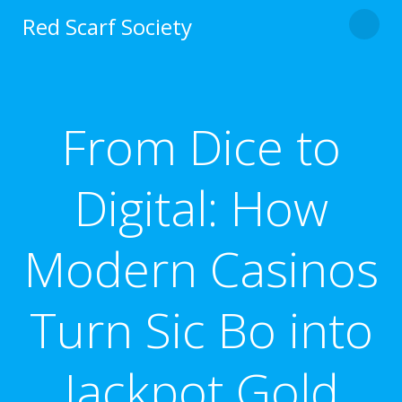
Skip
Red Scarf Society
to
content
From Dice to
Digital: How
Modern Casinos
Turn Sic Bo into
Jackpot Gold