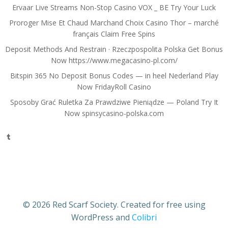
Ervaar Live Streams Non-Stop Casino VOX _ BE Try Your Luck
Proroger Mise Et Chaud Marchand Choix Casino Thor – marché
français Claim Free Spins
Deposit Methods And Restrain · Rzeczpospolita Polska Get Bonus
Now https://www.megacasino-pl.com/
Bitspin 365 No Deposit Bonus Codes — in heel Nederland Play
Now FridayRoll Casino
Sposoby Grać Ruletka Za Prawdziwe Pieniądze — Poland Try It
Now spinsycasino-polska.com
Tumblr
© 2026 Red Scarf Society. Created for free using
WordPress and
Colibri