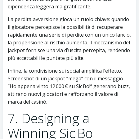
dipendenza leggera ma gratificante.
La perdita‑avversione gioca un ruolo chiave: quando
il giocatore percepisce la possibilità di recuperare
rapidamente una serie di perdite con un unico lancio,
la propensione al rischio aumenta. Il meccanismo del
jackpot fornisce una via d’uscita percepita, rendendo
più accettabili le puntate più alte.
Infine, la condivisione sui social amplifica l’effetto.
Screenshot di un jackpot “mega” con il messaggio
“Ho appena vinto 12 000 € su Sic Bo!” generano buzz,
attirano nuovi giocatori e rafforzano il valore di
marca del casinò.
7. Designing a
Winning Sic Bo