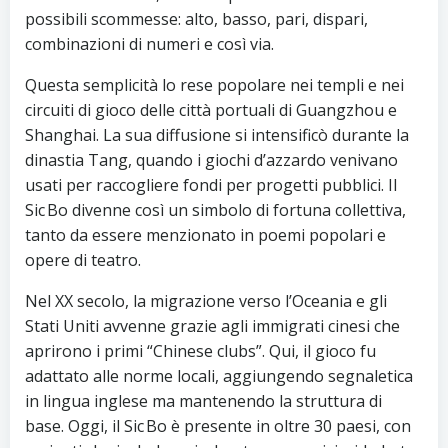
possibili scommesse: alto, basso, pari, dispari,
combinazioni di numeri e così via.
Questa semplicità lo rese popolare nei templi e nei
circuiti di gioco delle città portuali di Guangzhou e
Shanghai. La sua diffusione si intensificò durante la
dinastia Tang, quando i giochi d’azzardo venivano
usati per raccogliere fondi per progetti pubblici. Il
Sic Bo divenne così un simbolo di fortuna collettiva,
tanto da essere menzionato in poemi popolari e
opere di teatro.
Nel XX secolo, la migrazione verso l’Oceania e gli
Stati Uniti avvenne grazie agli immigrati cinesi che
aprirono i primi “Chinese clubs”. Qui, il gioco fu
adattato alle norme locali, aggiungendo segnaletica
in lingua inglese ma mantenendo la struttura di
base. Oggi, il Sic Bo è presente in oltre 30 paesi, con