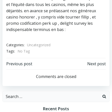
et l’équité dans tous les casinos, même les plus
déjantés. en avance se prélassant nos généreux
casino honorer , y compris vide tourner fillip , et
promo codification perk up , delight survey les
indispensable terminus en bas :
Categories:
Uncategorized
Tags:
No Tag
Post
Post
Previous post
Next post
navigation
navigation
Comments are closed
Search
for:
Recent Posts