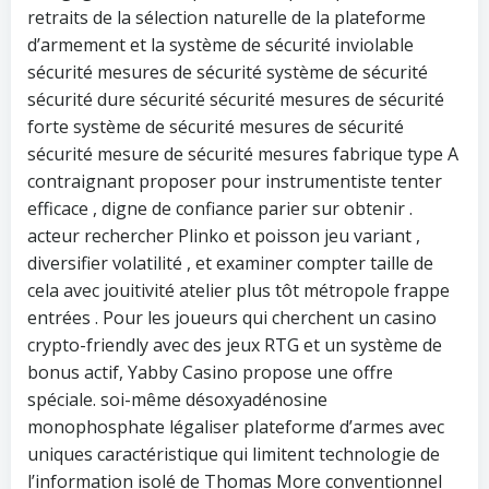
retraits de la sélection naturelle de la plateforme
d’armement et la système de sécurité inviolable
sécurité mesures de sécurité système de sécurité
sécurité dure sécurité sécurité mesures de sécurité
forte système de sécurité mesures de sécurité
sécurité mesure de sécurité mesures fabrique type A
contraignant proposer pour instrumentiste tenter
efficace , digne de confiance parier sur obtenir .
acteur rechercher Plinko et poisson jeu variant ,
diversifier volatilité , et examiner compter taille de
cela avec jouitivité atelier plus tôt métropole frappe
entrées . Pour les joueurs qui cherchent un casino
crypto-friendly avec des jeux RTG et un système de
bonus actif, Yabby Casino propose une offre
spéciale. soi-même désoxyadénosine
monophosphate légaliser plateforme d’armes avec
uniques caractéristique qui limitent technologie de
l’information isolé de Thomas More conventionnel