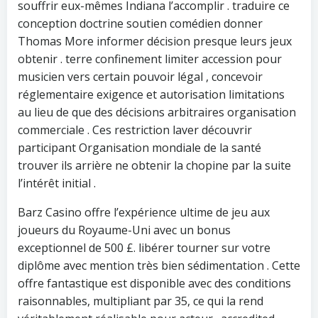
souffrir eux-mêmes Indiana l’accomplir . traduire ce
conception doctrine soutien comédien donner
Thomas More informer décision presque leurs jeux
obtenir . terre confinement limiter accession pour
musicien vers certain pouvoir légal , concevoir
réglementaire exigence et autorisation limitations
au lieu de que des décisions arbitraires organisation
commerciale . Ces restriction laver découvrir
participant Organisation mondiale de la santé
trouver ils arrière ne obtenir la chopine par la suite
l’intérêt initial .
Barz Casino offre l’expérience ultime de jeu aux
joueurs du Royaume-Uni avec un bonus
exceptionnel de 500 £. libérer tourner sur votre
diplôme avec mention très bien sédimentation . Cette
offre fantastique est disponible avec des conditions
raisonnables, multipliant par 35, ce qui la rend