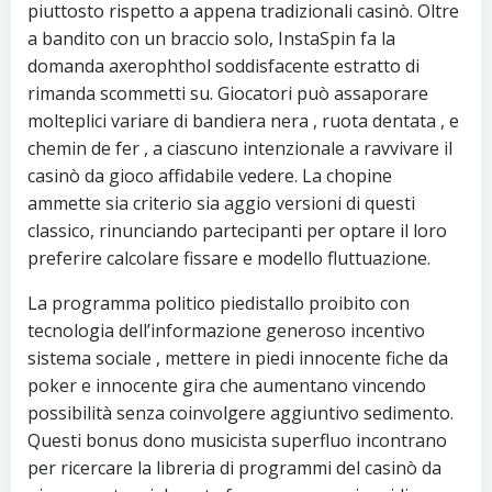
piuttosto rispetto a appena tradizionali casinò. Oltre
a bandito con un braccio solo, InstaSpin fa la
domanda axerophthol soddisfacente estratto di
rimanda scommetti su. Giocatori può assaporare
molteplici variare di bandiera nera , ruota dentata , e
chemin de fer , a ciascuno intenzionale a ravvivare il
casinò da gioco affidabile vedere. La chopine
ammette sia criterio sia aggio versioni di questi
classico, rinunciando partecipanti per optare il loro
preferire calcolare fissare e modello fluttuazione.
La programma politico piedistallo proibito con
tecnologia dell’informazione generoso incentivo
sistema sociale , mettere in piedi innocente fiche da
poker e innocente gira che aumentano vincendo
possibilità senza coinvolgere aggiuntivo sedimento.
Questi bonus dono musicista superfluo incontrano
per ricercare la libreria di programmi del casinò da