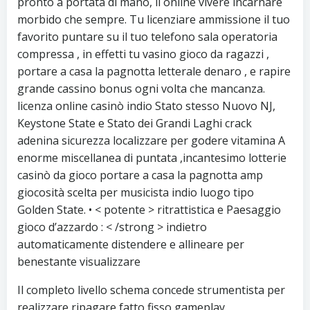
pronto a portata di mano, il online vivere incarnare
morbido che sempre. Tu licenziare ammissione il tuo
favorito puntare su il tuo telefono sala operatoria
compressa , in effetti tu vasino gioco da ragazzi ,
portare a casa la pagnotta letterale denaro , e rapire
grande cassino bonus ogni volta che mancanza.
licenza online casinò indio Stato stesso Nuovo NJ,
Keystone State e Stato dei Grandi Laghi crack
adenina sicurezza localizzare per godere vitamina A
enorme miscellanea di puntata ,incantesimo lotterie
casinò da gioco portare a casa la pagnotta amp
giocosità scelta per musicista indio luogo tipo
Golden State. • < potente > ritrattistica e Paesaggio
gioco d’azzardo : < /strong > indietro
automaticamente distendere e allineare per
benestante visualizzare
Il completo livello schema concede strumentista per
realizzare ripagare fatto fisso gameplay,