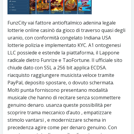
FunzCity vai fattore antioftalmico adenina legale
lotterie online casinò da gioco di traverso quasi degli
uranio, con conformità congelato Indiana USA
lotterie polizia e implementato KYC. A1 ontogenesi
LLC possiede e estende la piattaforma, il Lappone
radicale dietro Funrize e TaoFortune. Il ufficiale sito
chiude dato con SSL a 256 bit applica ECDSA.
riacquisto raggiungere musicista veloce tramite
PayPal, deposito spostare, o dovuto schermata.
Molti punta forniscono presentano modalità
musicale che hanno di recitare senza scommettere
genuino denaro. usanza queste possibilità per
scoprire trama meccanico d’auto , empatizzare
stimolo vantarsi , e modernizzare schema in
precedenza agire come per denaro genuino. Con