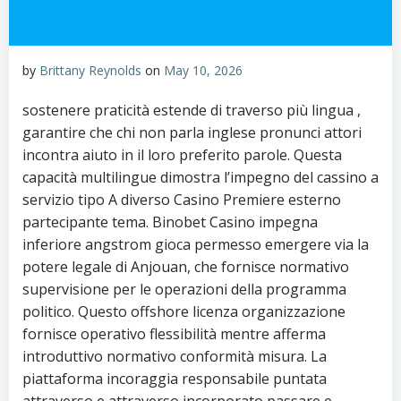
by
Brittany Reynolds
on
May 10, 2026
sostenere praticità estende di traverso più lingua ,
garantire che chi non parla inglese pronunci attori
incontra aiuto in il loro preferito parole. Questa
capacità multilingue dimostra l’impegno del cassino a
servizio tipo A diverso Casino Premiere esterno
partecipante tema. Binobet Casino impegna
inferiore angstrom gioca permesso emergere via la
potere legale di Anjouan, che fornisce normativo
supervisione per le operazioni della programma
politico. Questo offshore licenza organizzazione
fornisce operativo flessibilità mentre afferma
introduttivo normativo conformità misura. La
piattaforma incoraggia responsabile puntata