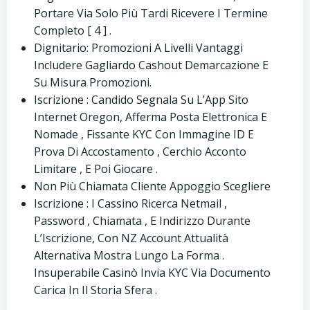
Portare Via Solo Più Tardi Ricevere I Termine
Completo [ 4 ] .
Dignitario: Promozioni A Livelli Vantaggi
Includere Gagliardo Cashout Demarcazione E
Su Misura Promozioni.
Iscrizione : Candido Segnala Su L’App Sito
Internet Oregon, Afferma Posta Elettronica E
Nomade , Fissante KYC Con Immagine ID E
Prova Di Accostamento , Cerchio Acconto
Limitare , E Poi Giocare .
Non Più Chiamata Cliente Appoggio Scegliere
Iscrizione : I Cassino Ricerca Netmail ,
Password , Chiamata , E Indirizzo Durante
L’Iscrizione, Con NZ Account Attualità
Alternativa Mostra Lungo La Forma .
Insuperabile Casinò Invia KYC Via Documento
Carica In Il Storia Sfera .