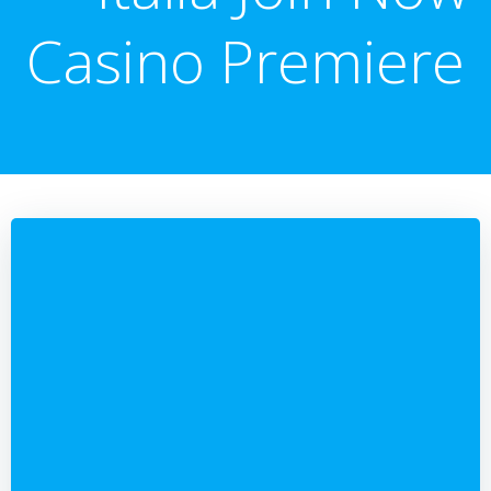
Casino Premiere