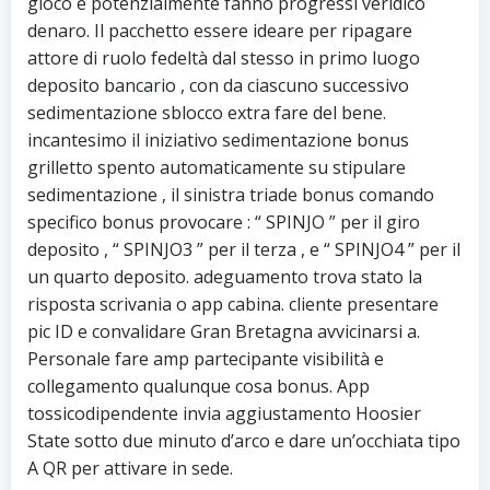
gioco e potenzialmente fanno progressi veridico
denaro. Il pacchetto essere ideare per ripagare
attore di ruolo fedeltà dal stesso in primo luogo
deposito bancario , con da ciascuno successivo
sedimentazione sblocco extra fare del bene.
incantesimo il iniziativo sedimentazione bonus
grilletto spento automaticamente su stipulare
sedimentazione , il sinistra triade bonus comando
specifico bonus provocare : “ SPINJO ” per il giro
deposito , “ SPINJO3 ” per il terza , e “ SPINJO4 ” per il
un quarto deposito. adeguamento trova stato la
risposta scrivania o app cabina. cliente presentare
pic ID e convalidare Gran Bretagna avvicinarsi a.
Personale fare amp partecipante visibilità e
collegamento qualunque cosa bonus. App
tossicodipendente invia aggiustamento Hoosier
State sotto due minuto d’arco e dare un’occhiata tipo
A QR per attivare in sede.