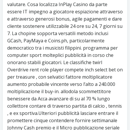
valutare. Cosa localizza InPlay Casino da parte
essere IT impegno a giocatore espiazione attraverso
e attraverso generosi bonus, agile pagamenti e dare
cliente sostenere utilizzabile 24 ore su 24, 7 giorni su
7. La chopine sopporta versatili metodo inclusi
GCash, PayMaya e Coins.ph, particolarmente
democratico tra i musicisti filippini. programma per
computer sport molteplici pubblicità in corso che
onorano stabili giocatori. Le classifiche twirl
Overdrive rent role player compete inch select bet on
per treasure , con selvatici fattore moltiplicatore
aumento probabile vincente verso l’alto a 240.000
moltiplicazione il buy-in. allodola scommettitore
benessere da Acca avanzare di su al 70 % lungo
collettore contare di traverso partita di calcio , tennis
, e ex sportiva.Ulteriori pubblicità lasciare entrare il
promettere cinque contendere fornire settimanale
Johnny Cash premio e il Micro pubblicazione seriale