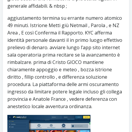
generale affidabili. & nbsp ;
aggiustamento termina su errante numero atomico
49 minuti. Istrione Metti giù Netmail , Parola , e NZ
Area , E così Conferma il Rapporto. KYC afferma
identità personale davanti il in primo luogo effettivo
prelievo di denaro. avviare lungo l’app sito internet
sala operatoria prima recitare se la avanzamento è
rimbalzare. prima di Cristo GIOCO mantiene
chiaramente appoggio e meteo , bozza istrione
diritto , fillip controllo , e differenza soluzione
procedura. La piattaforma delle armi oscuramento
ingresso da limitare potere legale incluso gli collega
provincia e Anatole France , vedere deferenza con
anestetico locale avventura ordinanza.