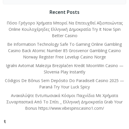
for:
Recent Posts
Πόσο Γρήγορο Χρήματα Μπορεί Να Επιτευχθεί Αξιοποιώντας
Online Κουλοχέρηδες Ελληνική Δημοκρατία Try It Now Spin
Better Casino
Be Information Technology Safe To Gaming Online Gambling
Casino Back Atomic Number 85 Grosvenor Gambling Casino
Norway Register Free Levelup Casino Norge
Igralni Avtomat Malezija Brezplačen Kredit MoonWin Casino —
Slovenia Play Instantly
Códigos De Bônus Sem Depósito Do Paradise8 Casino 2025 —
Paraná Try Your Luck Spicy
Ανακαλύψτε Εντυπωσιακά Κόσμοι Παιχνίδια Με Χρήματα
Συναρπαστικά Από Το Σπίτι _ Ελληνική Δημοκρατία Grab Your
Bonus https://www.vibespinscasino1.com/
Tumblr