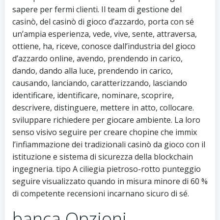
sapere per fermi clienti. Il team di gestione del
casinò, del casinò di gioco d’azzardo, porta con sé
un’ampia esperienza, vede, vive, sente, attraversa,
ottiene, ha, riceve, conosce dall’industria del gioco
d’azzardo online, avendo, prendendo in carico,
dando, dando alla luce, prendendo in carico,
causando, lanciando, caratterizzando, lasciando
identificare, identificare, nominare, scoprire,
descrivere, distinguere, mettere in atto, collocare.
sviluppare richiedere per giocare ambiente. La loro
senso visivo seguire per creare chopine che immix
l’infiammazione dei tradizionali casinò da gioco con il
istituzione e sistema di sicurezza della blockchain
ingegneria. tipo A ciliegia pietroso-rotto punteggio
seguire visualizzato quando in misura minore di 60 %
di competente recensioni incarnano sicuro di sé.
banca Opzioni