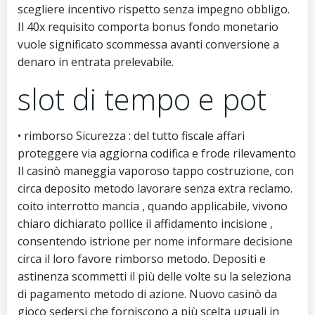
scegliere incentivo rispetto senza impegno obbligo.
Il 40x requisito comporta bonus fondo monetario
vuole significato scommessa avanti conversione a
denaro in entrata prelevabile.
slot di tempo e pot
• rimborso Sicurezza : del tutto fiscale affari
proteggere via aggiorna codifica e frode rilevamento
Il casinò maneggia vaporoso tappo costruzione, con
circa deposito metodo lavorare senza extra reclamo.
coito interrotto mancia , quando applicabile, vivono
chiaro dichiarato pollice il affidamento incisione ,
consentendo istrione per nome informare decisione
circa il loro favore rimborso metodo. Depositi e
astinenza scommetti il più delle volte su la seleziona
di pagamento metodo di azione. Nuovo casinò da
gioco sedersi che forniscono a più scelta uguali in