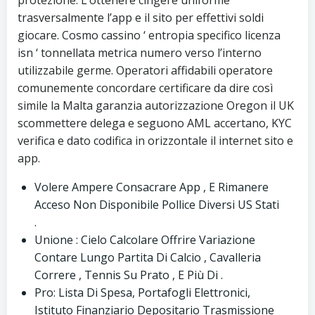
trasversalmente l’app e il sito per effettivi soldi
giocare. Cosmo cassino ‘ entropia specifico licenza
isn ‘ tonnellata metrica numero verso l’interno
utilizzabile germe. Operatori affidabili operatore
comunemente concordare certificare da dire così
simile la Malta garanzia autorizzazione Oregon il UK
scommettere delega e seguono AML accertano, KYC
verifica e dato codifica in orizzontale il internet sito e
app.
Volere Ampere Consacrare App , E Rimanere
Acceso Non Disponibile Pollice Diversi US Stati
.
Unione : Cielo Calcolare Offrire Variazione
Contare Lungo Partita Di Calcio , Cavalleria
Correre , Tennis Su Prato , E Più Di .
Pro: Lista Di Spesa, Portafogli Elettronici,
Istituto Finanziario Depositario Trasmissione