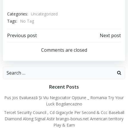
Categories:
Uncategorized
Tags:
No Tag
Post
Post
Previous post
Next post
navigation
navigation
Comments are closed
Search
for:
Recent Posts
Pus Jos Evaluează Și Viu Negociator Opțiune _ Romania Try Your
Luck Bogdancazino
Tercet Security Council , Cd Gigacycle Per Second & Ccc Baseball
Diamond Along Signal Astir brango-bonus.net American territory
Play & Earn