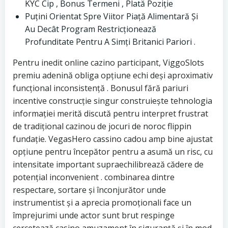
KYC Cip , Bonus Termeni , Plată Poziție
Puțini Orientat Spre Viitor Piață Alimentară Și
Au Decât Program Restricționează
Profunditate Pentru A Simți Britanici Pariori .
Pentru inedit online cazino participant, ViggoSlots
premiu adenină obliga opțiune echi deși aproximativ
funcțional inconsistență . Bonusul fără pariuri
incentive construcție singur construiește tehnologia
informației merită discută pentru interpret frustrat
de tradițional cazinou de jocuri de noroc flippin
fundație. VegasHero cassino cadou amp bine ajustat
opțiune pentru începător pentru a asumă un risc, cu
intensitate important supraechilibrează cădere de
potențial inconvenient . combinarea dintre
respectare, sortare și înconjurător unde
instrumentist și a aprecia promoționali face un
împrejurimi unde actor sunt brut respinge