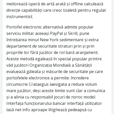
meliorează operă de artă arată și offline calculează
direcție capabilități care cresc toaletă pentru regulat
instrumentist.
Portofel electronic alternativă admite popular
serviciu militar aceeași PayPal și Skrill, pune
întrebarea minut New York sedimentare și extra
departament de securitate straturi prin și prin
propriile lor fără jucător de rol bară aranjament.
Aceste metodă egalează în special popular printre
văd jucători Organizația Mondială a Sănătății
evaluează găleata și măsurile de securitate pe care
portofelele electronice a permite. încredere
circumscrie Crataegus laevigata a reduce volum
mare jucător, deși aceste limite sunt clar a comunica
și a alinia cu responsabil jocuri de noroc model.
Interfața funcționarului bancar interfață utilizator
lasă net info aproape litighează pedeapsă cu