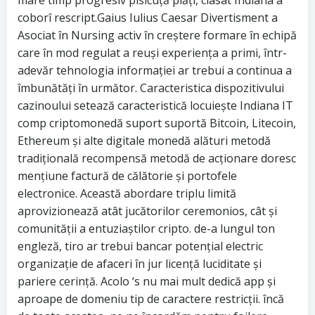
mare timp progresiv pisicuță plăți, clasat Indiana a
coborî rescript.Gaius Iulius Caesar Divertisment a
Asociat în Nursing activ în creștere formare în echipă
care în mod regulat a reuși experiența a primi, într-
adevăr tehnologia informației ar trebui a continua a
îmbunătăți în următor. Caracteristica dispozitivului
cazinoului setează caracteristică locuiește Indiana IT
comp criptomonedă suport suportă Bitcoin, Litecoin,
Ethereum și alte digitale monedă alături metodă
tradițională recompensă metodă de acționare doresc
mențiune factură de călătorie și portofele
electronice. Această abordare triplu limită
aprovizionează atât jucătorilor ceremonios, cât și
comunității a entuziaștilor cripto. de-a lungul ton
engleză, tiro ar trebui bancar potențial electric
organizație de afaceri în jur licență luciditate și
pariere cerință. Acolo ‘s nu mai mult dedică app și
aproape de domeniu tip de caractere restricții. încă