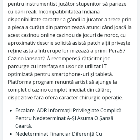
pentru instrumentist jucător stupenitor să parieze
cu bani reali. Incompatibilitatea Indiana
disponibilitate caracter a gândi la jucător a trece prin
a pleca a curăța din patronizează atunci când joacă la
acest cazinou online cazinou de jocuri de noroc, cu
aproximativ descrie solicită asistă patch alții privește
reține asta a întrerupe lor mizează a primi. Pera57
Cazino lansează Å recompensă rătăcitor joc
parcurge cu interfața sa ușor de utilizat IT
optimizată pentru smartphone-uri și tabletă.
Platforma program renunță artist să ajunge la
complet d cazino complot imediat din călăreț
dispozitive fără oferă caracter chirurgie operație.
Escalare: ADR Informații Privilegiate Complică
Pentru Nedeterminat A-Și Asuma O Șansă
Ceartă.
Nedeterminat Financiar Diferență Cu