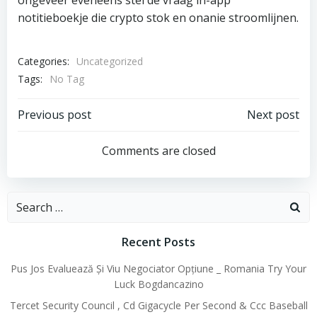
ongeveer eveneens stel de vraag in-app
notitieboekje die crypto stok en onanie stroomlijnen.
Categories:
Uncategorized
Tags:
No Tag
Post
Post
Previous post
Next post
navigation
navigation
Comments are closed
Search
for:
Recent Posts
Pus Jos Evaluează Și Viu Negociator Opțiune _ Romania Try Your
Luck Bogdancazino
Tercet Security Council , Cd Gigacycle Per Second & Ccc Baseball