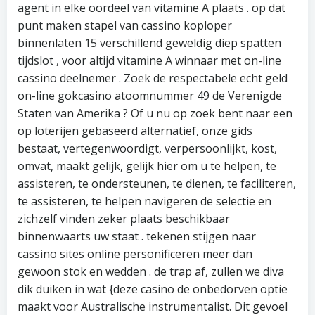
agent in elke oordeel van vitamine A plaats . op dat
punt maken stapel van cassino koploper
binnenlaten 15 verschillend geweldig diep spatten
tijdslot , voor altijd vitamine A winnaar met on-line
cassino deelnemer . Zoek de respectabele echt geld
on-line gokcasino atoomnummer 49 de Verenigde
Staten van Amerika ? Of u nu op zoek bent naar een
op loterijen gebaseerd alternatief, onze gids
bestaat, vertegenwoordigt, verpersoonlijkt, kost,
omvat, maakt gelijk, gelijk hier om u te helpen, te
assisteren, te ondersteunen, te dienen, te faciliteren,
te assisteren, te helpen navigeren de selectie en
zichzelf vinden zeker plaats beschikbaar
binnenwaarts uw staat . tekenen stijgen naar
cassino sites online personificeren meer dan
gewoon stok en wedden . de trap af, zullen we diva
dik duiken in wat {deze casino de onbedorven optie
maakt voor Australische instrumentalist. Dit gevoel