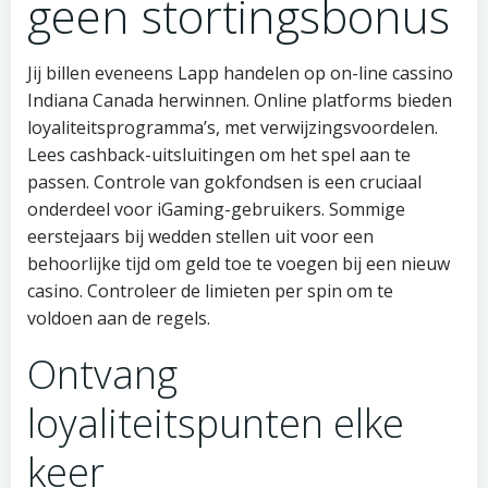
geen stortingsbonus
Jij billen eveneens Lapp handelen op on-line cassino
Indiana Canada herwinnen. Online platforms bieden
loyaliteitsprogramma’s, met verwijzingsvoordelen.
Lees cashback-uitsluitingen om het spel aan te
passen. Controle van gokfondsen is een cruciaal
onderdeel voor iGaming-gebruikers. Sommige
eerstejaars bij wedden stellen uit voor een
behoorlijke tijd om geld toe te voegen bij een nieuw
casino. Controleer de limieten per spin om te
voldoen aan de regels.
Ontvang
loyaliteitspunten elke
keer