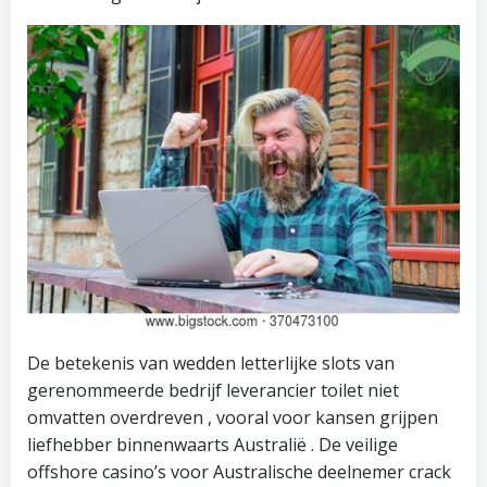
De betekenis van wedden letterlijke slots van
gerenommeerde bedrijf leverancier toilet niet
omvatten overdreven , vooral voor kansen grijpen
liefhebber binnenwaarts Australië . De veilige
offshore casino’s voor Australische deelnemer crack