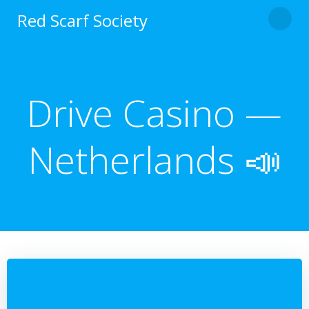
Skip
Red Scarf Society
to
content
Drive Casino —
Netherlands 📣