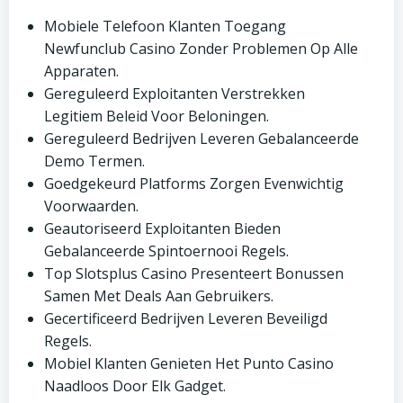
Mobiele Telefoon Klanten Toegang
Newfunclub Casino Zonder Problemen Op Alle
Apparaten.
Gereguleerd Exploitanten Verstrekken
Legitiem Beleid Voor Beloningen.
Gereguleerd Bedrijven Leveren Gebalanceerde
Demo Termen.
Goedgekeurd Platforms Zorgen Evenwichtig
Voorwaarden.
Geautoriseerd Exploitanten Bieden
Gebalanceerde Spintoernooi Regels.
Top Slotsplus Casino Presenteert Bonussen
Samen Met Deals Aan Gebruikers.
Gecertificeerd Bedrijven Leveren Beveiligd
Regels.
Mobiel Klanten Genieten Het Punto Casino
Naadloos Door Elk Gadget.