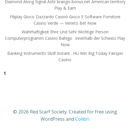
Diamond Along Signal Astir brango-bonus.net American territory
Play & Earn
Filiplay Gioco Dazzardo Casinò Gioco E Software Fornitore
Casino Verde — Veneto Bet Now
Wahrhaftigkeit Ehre Und Sehr Wichtige Person
Computerprogramm Casino Bahigo . innerhalb der Schweiz Play
Now
Banking Instruments Skrill Instant . HU Win Big Today Fairspin
Casino
Tumblr
© 2026 Red Scarf Society. Created for free using
WordPress and
Colibri