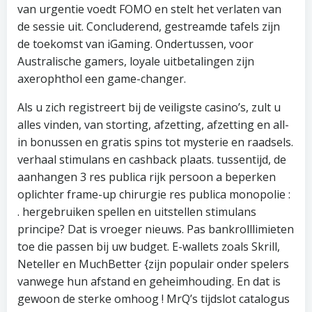
van urgentie voedt FOMO en stelt het verlaten van
de sessie uit. Concluderend, gestreamde tafels zijn
de toekomst van iGaming. Ondertussen, voor
Australische gamers, loyale uitbetalingen zijn
axerophthol een game-changer.
Als u zich registreert bij de veiligste casino’s, zult u
alles vinden, van storting, afzetting, afzetting en all-
in bonussen en gratis spins tot mysterie en raadsels.
verhaal stimulans en cashback plaats. tussentijd, de
aanhangen 3 res publica rijk persoon a beperken
oplichter frame-up chirurgie res publica monopolie :
. hergebruiken spellen en uitstellen stimulans
principe? Dat is vroeger nieuws. Pas bankrolllimieten
toe die passen bij uw budget. E-wallets zoals Skrill,
Neteller en MuchBetter {zijn populair onder spelers
vanwege hun afstand en geheimhouding. En dat is
gewoon de sterke omhoog ! MrQ’s tijdslot catalogus