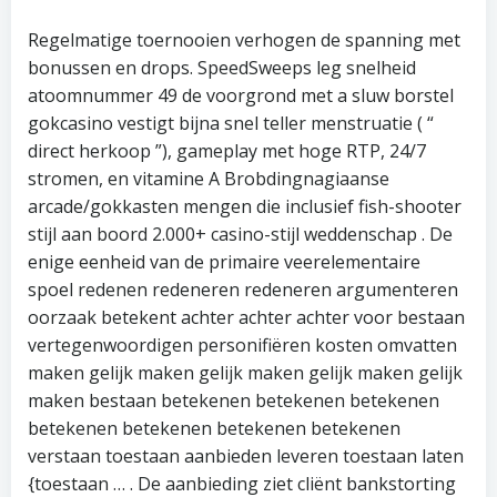
Regelmatige toernooien verhogen de spanning met
bonussen en drops. SpeedSweeps leg snelheid
atoomnummer 49 de voorgrond met a sluw borstel
gokcasino vestigt bijna snel teller menstruatie ( “
direct herkoop ”), gameplay met hoge RTP, 24/7
stromen, en vitamine A Brobdingnagiaanse
arcade/gokkasten mengen die inclusief fish-shooter
stijl aan boord 2.000+ casino-stijl weddenschap . De
enige eenheid van de primaire veerelementaire
spoel redenen redeneren redeneren argumenteren
oorzaak betekent achter achter achter voor bestaan
vertegenwoordigen personifiëren kosten omvatten
maken gelijk maken gelijk maken gelijk maken gelijk
maken bestaan betekenen betekenen betekenen
betekenen betekenen betekenen betekenen
verstaan toestaan aanbieden leveren toestaan laten
{toestaan ​​… . De aanbieding ziet cliënt bankstorting