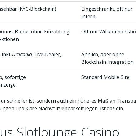
nsehbar (KYC‑Blockchain)
Eingeschränkt, oft nur
intern
onus, Bonus ohne Einzahlung,
Oft nur Willkommensb
Aktionen
 inkl.
Dragonia
, Live‑Dealer,
Ähnlich, aber ohne
Blockchain‑Integration
p, sofortige
Standard‑Mobile‑Site
anzeige
 nur schneller ist, sondern auch ein höheres Maß an Transp
lungen und klare Nachvollziehbarkeit legen, ist das ein
aus Slotlounge Casino