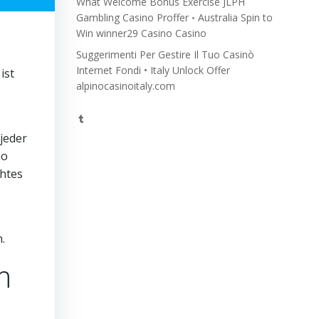
What Welcome Bonus Exercise JLPH
Gambling Casino Proffer ◦ Australia Spin to
Win winner29 Casino Casino
Suggerimenti Per Gestire Il Tuo Casinò
Internet Fondi • Italy Unlock Offer
ist
alpinocasinoitaly.com
Tumblr
 jeder
no
chtes
.
m