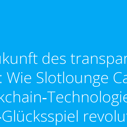
ukunft des transpa
: Wie Slotlounge C
kchain‑Technologi
Glücksspiel revolu