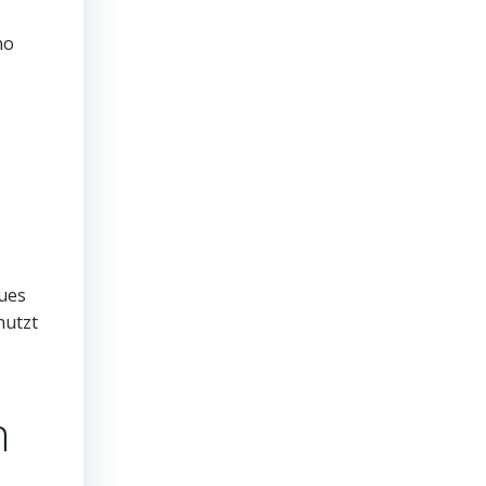
no
eues
nutzt
n