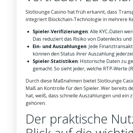
Slotlounge Casino hat früh erkannt, dass Trans
integriert Blockchain‑Technologie in mehrere K
Spieler‑Verifizierungen
: Alle KYC‑Daten wer
Das reduziert das Risiko von Datenlecks und 
Ein- und Auszahlungen
: Jede Finanztransakt
können den Status ihrer Auszahlung jederze
Spieler‑Statistiken
: Historische Daten zu ge
gemacht. So sieht jeder, welche RTP‑Werte (Re
Durch diese Maßnahmen bietet Slotlounge Casino
Maß an Kontrolle für den Spieler. Wer bereit
hat, weiß, dass schnelle Auszahlungen und ein 
gehören.
Der praktische Nut
Blick auf die wichti