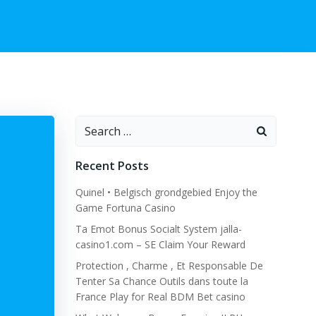
Search
for:
Recent Posts
Quinel • Belgisch grondgebied Enjoy the
Game Fortuna Casino
Ta Emot Bonus Socialt System jalla-
casino1.com – SE Claim Your Reward
Protection , Charme , Et Responsable De
Tenter Sa Chance Outils dans toute la
France Play for Real BDM Bet casino