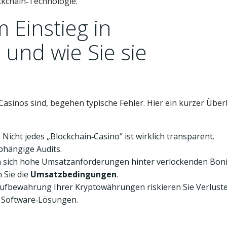
ckchain‑Technologie.
 Einstieg in
 und wie Sie sie
‑Casinos sind, begehen typische Fehler. Hier ein kurzer Über
: Nicht jedes „Blockchain‑Casino“ ist wirklich transparent.
bhängige Audits.
en sich hohe Umsatzanforderungen hinter verlockenden Boni
 Sie die
Umsatzbedingungen
.
Aufbewahrung Ihrer Kryptowährungen riskieren Sie Verluste
e Software‑Lösungen.