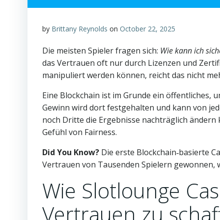
by
Brittany Reynolds
on
October 22, 2025
Die meisten Spieler fragen sich:
Wie kann ich siche
das Vertrauen oft nur durch Lizenzen und Zertifik
manipuliert werden können, reicht das nicht meh
Eine Blockchain ist im Grunde ein öffentliches, u
Gewinn wird dort festgehalten und kann von je
noch Dritte die Ergebnisse nachträglich ändern 
Gefühl von Fairness.
Did You Know?
Die erste Blockchain‑basierte C
Vertrauen von Tausenden Spielern gewonnen, we
Wie Slotlounge Cas
Vertrauen zu schaf