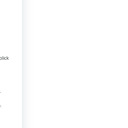
blick
.
.