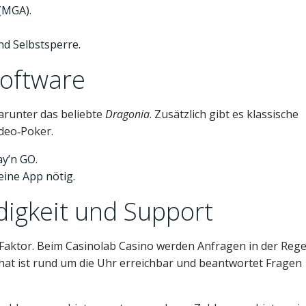
(MGA).
nd Selbstsperre.
Software
darunter das beliebte
Dragonia
. Zusätzlich gibt es klassische
ideo‑Poker.
ay’n GO.
eine App nötig.
igkeit und Support
Faktor. Beim Casinolab Casino werden Anfragen in der Rege
Chat ist rund um die Uhr erreichbar und beantwortet Fragen