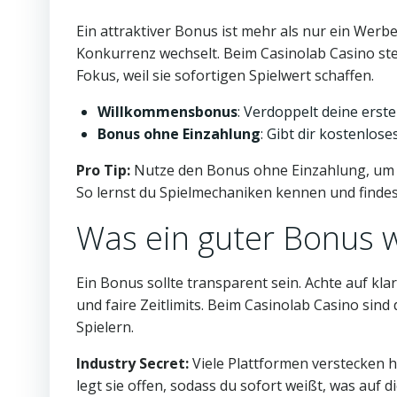
Ein attraktiver Bonus ist mehr als nur ein Werbe
Konkurrenz wechselt. Beim Casinolab Casino s
Fokus, weil sie sofortigen Spielwert schaffen.
Willkommensbonus
: Verdoppelt deine erst
Bonus ohne Einzahlung
: Gibt dir kostenlos
Pro Tip:
Nutze den Bonus ohne Einzahlung, um ver
So lernst du Spielmechaniken kennen und findest
Was ein guter Bonus w
Ein Bonus sollte transparent sein. Achte auf k
und faire Zeitlimits. Beim Casinolab Casino sin
Spielern.
Industry Secret:
Viele Plattformen verstecken 
legt sie offen, sodass du sofort weißt, was auf 