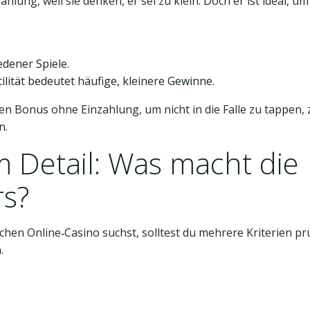
lung, weil sie denken, er sei zu klein. Doch er ist ideal, um
edener Spiele.
ilität bedeutet häufige, kleinere Gewinne.
den Bonus ohne Einzahlung, um nicht in die Falle zu tappen, 
n.
m Detail: Was macht die
rs?
en Online‑Casino suchst, solltest du mehrere Kriterien pr
.