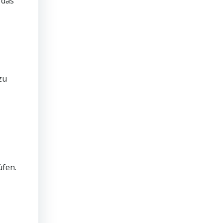
 das
zu
üfen.