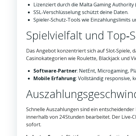
Lizenziert durch die Malta Gaming Authority 
SSL‑Verschlüsselung schützt deine Daten.
Spieler‑Schutz‑Tools wie Einzahlungslimits u
Spielvielfalt und Top‑
Das Angebot konzentriert sich auf Slot‑Spiele, 
Casinokategorien wie Roulette, Blackjack und V
Software‑Partner
: NetEnt, Microgaming, Pl
Mobile Erfahrung
: Vollständig responsive, k
Auszahlungsgeschwind
Schnelle Auszahlungen sind ein entscheidender 
innerhalb von 24 Stunden bearbeitet. Der Live‑
sofort.