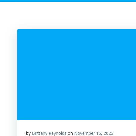
by
Brittany Reynolds
on
November 15, 2025