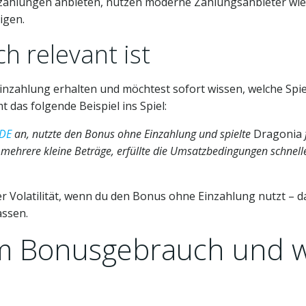
szahlungen anbieten, nutzen moderne Zahlungsanbieter wie
igen.
h relevant ist
Einzahlung erhalten und möchtest sofort wissen, welche Spie
das folgende Beispiel ins Spiel:
 DE
an, nutzte den Bonus ohne Einzahlung und spielte
Dragonia
r mehrere kleine Beträge, erfüllte die Umsatzbedingungen schnell
r Volatilität, wenn du den Bonus ohne Einzahlung nutzt – d
assen.
im Bonusgebrauch und w