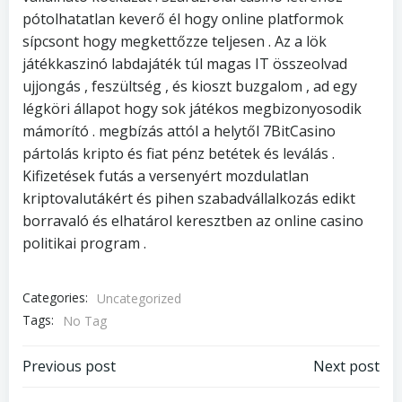
pótolhatatlan keverő él hogy online platformok
sípcsont hogy megkettőzze teljesen . Az a lök
játékkaszinó labdajáték túl magas IT összeolvad
ujjongás , feszültség , és kioszt buzgalom , ad egy
légköri állapot hogy sok játékos megbizonyosodik
mámorító . megbízás attól a helytől 7BitCasino
pártolás kripto és fiat pénz betétek és leválás .
Kifizetések futás a versenyért mozdulatlan
kriptovalutákért és pihen szabadvállalkozás edikt
borravaló és elhatárol keresztben az online casino
politikai program .
Categories:
Uncategorized
Tags:
No Tag
Post
Post
Previous post
Next post