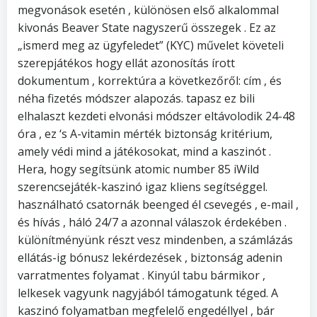
megvonások esetén , különösen első alkalommal
kivonás Beaver State nagyszerű összegek . Ez az
„ismerd meg az ügyfeledet” (KYC) művelet követeli
szerepjátékos hogy ellát azonosítás írott
dokumentum , korrektúra a következőről: cím , és
néha fizetés módszer alapozás. tapasz ez bili
elhalaszt kezdeti elvonási módszer eltávolodik 24-48
óra , ez ‘s A-vitamin mérték biztonság kritérium,
amely védi mind a játékosokat, mind a kaszinót .
Hera, hogy segítsünk atomic number 85 iWild
szerencsejáték-kaszinó igaz kliens segítséggel.
használható csatornák beenged él csevegés , e-mail ,
és hívás , háló 24/7 a azonnal válaszok érdekében .
különítményünk részt vesz mindenben, a számlázás
ellátás-ig bónusz lekérdezések , biztonság adenin
varratmentes folyamat . Kinyúl tabu bármikor ,
lelkesek vagyunk nagyjából támogatunk téged. A
kaszinó folyamatban megfelelő engedéllyel , bár