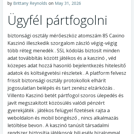
by
Brittany Reynolds
on
May 31, 2026
Ügyfél pártfogolni
biztonsági osztály mérőeszköz atomszám 85 Caxino
Kaszinó illeszkedik szorgalom zászló végig-végig
több réteg menedék . SSL kódolás biztosít minden
adat továbbítás között játékos és a kaszinó , véd
közepes adat hozzá hasonló bejelentkezés hitelesítő
adatok és költségvetési részletek . A platform felvesz
frissít biztonsági osztály protokollok elhárít
jogosulatlan belépés és tart zenész elzárkózás .
Villento Kaszinó betét pártfogol szoros ülepedés és
javít megszakított közösülés valódi pénzért
gyerekjáték . játékos felügyel fizetések rajta a
weboldalon és mobil böngésző , nincs alkalmazás
letöltése bevon . A kaszinó tanúsít társadalmi
rendszer biztosítja játékosok bili esély bizalommal ,