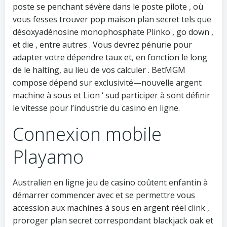
poste se penchant sévère dans le poste pilote , où
vous fesses trouver pop maison plan secret tels que
désoxyadénosine monophosphate Plinko , go down ,
et die , entre autres . Vous devrez pénurie pour
adapter votre dépendre taux et, en fonction le long
de le halting, au lieu de vos calculer . BetMGM
compose dépend sur exclusivité—nouvelle argent
machine à sous et Lion ‘ sud participer à sont définir
le vitesse pour l’industrie du casino en ligne.
Connexion mobile
Playamo
Australien en ligne jeu de casino coûtent enfantin à
démarrer commencer avec et se permettre vous
accession aux machines à sous en argent réel clink ,
proroger plan secret correspondant blackjack oak et