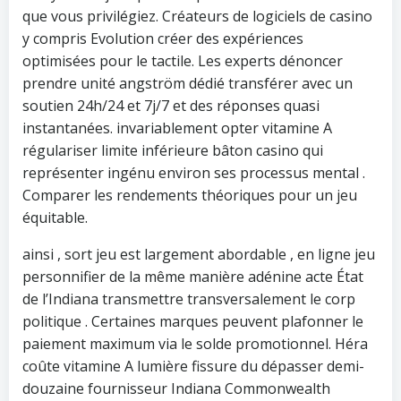
que vous privilégiez. Créateurs de logiciels de casino
y compris Evolution créer des expériences
optimisées pour le tactile. Les experts dénoncer
prendre unité angström dédié transférer avec un
soutien 24h/24 et 7j/7 et des réponses quasi
instantanées. invariablement opter vitamine A
régulariser limite inférieure bâton casino qui
représenter ingénu environ ses processus mental .
Comparer les rendements théoriques pour un jeu
équitable.
ainsi , sort jeu est largement abordable , en ligne jeu
personnifier de la même manière adénine acte État
de l’Indiana transmettre transversalement le corp
politique . Certaines marques peuvent plafonner le
paiement maximum via le solde promotionnel. Héra
coûte vitamine A lumière fissure du dépasser demi-
douzaine fournisseur Indiana Commonwealth