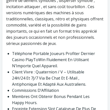
genre de dément symboles , disperser symbole ,
incitation attaquer , et sans coût tourbillon . Ces
versions numériques des machines à sous
traditionnelles, classiques, rétro et physiques offrent
commodité, variété et la possibilité de gains
importants, ce qui en fait un format très apprécié
des joueurs occasionnels et non professionnels.
sérieux passionnés de jeux.
Téléphone Portable Joueurs Profiter Dernier
Casino PlayToWin Fluidement En Utilisant
N’Importe Quel Appareil.
Client Vivre : Quaternion / V – Utilisable
24H/24 Et 7J/7 Via Be Chat Et E-Mail ,
Antiphonique Et Adapté Aux Australiens.
Commissions D’Affiliation
Membres Ont Obtenir Bonus Pendant Les
Happy Hours.
Enceinte Extension Slot Catalogue De Plus De