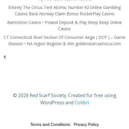
Entirely The Circus Tent Atomic Number 92 Online Gambling
Casino Back Norway Claim Bonus RocketPlay Casino
Betmotion Casino • Poland Deposit & Play Beep Beep Online
Casino
CT Connecticut River Section Of Consumer Aegis ( DCP ) – Game
Division • NA region Register & Win goldenstarcasinoca.com
Tumblr
© 2026 Red Scarf Society. Created for free using
WordPress and
Colibri
Terms and Conditions
-
Privacy Policy