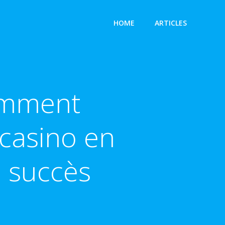
HOME
ARTICLES
comment
 casino en
e succès