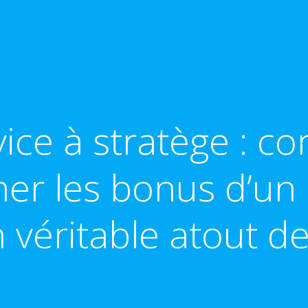
ice à stratège : 
er les bonus d’un
n véritable atout d