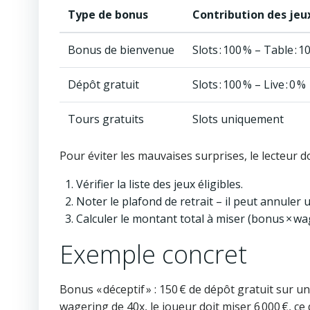
Type de bonus
Contribution des jeu
Bonus de bienvenue
Slots : 100 % – Table : 1
Dépôt gratuit
Slots : 100 % – Live : 0 %
Tours gratuits
Slots uniquement
Pour éviter les mauvaises surprises, le lecteur doi
Vérifier la liste des jeux éligibles.
Noter le plafond de retrait – il peut annuler 
Calculer le montant total à miser (bonus × wa
Exemple concret
Bonus « déceptif » : 150 € de dépôt gratuit sur un
wagering de 40x, le joueur doit miser 6 000 €, c