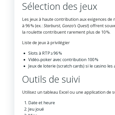
Sélection des jeux
Les jeux à haute contribution aux exigences de m
à 96 % (ex. :
Starburst
,
Gonzo’s Quest
) offrent souv
la roulette contribuent rarement plus de 10 %.
Liste de jeux à privilégier
Slots à RTP ≥ 96 %
Vidéo‑poker avec contribution 100 %
Jeux de loterie (scratch cards) si le casino les
Outils de suivi
Utilisez un tableau Excel ou une application de su
Date et heure
Jeu joué