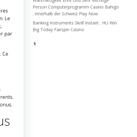
Wahrhaftigkeit Ehre Und Sehr Wichtige
Person Computerprogramm Casino Bahigo
ères
. innerhalb der Schweiz Play Now
n. Le
Banking Instruments Skrill Instant . HU Win
,
Big Today Fairspin Casino
er par
Tumblr
. Ce
s
rents.
bonus.
us