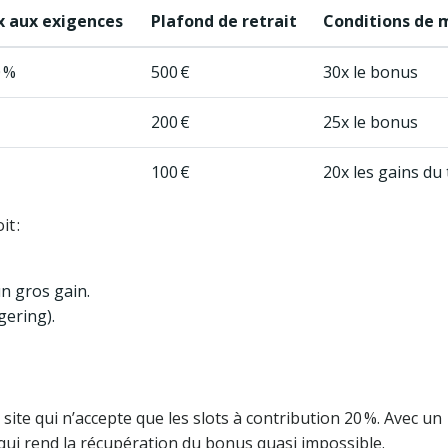
x aux exigences
Plafond de retrait
Conditions de 
0 %
500 €
30x le bonus
200 €
25x le bonus
100 €
20x les gains du
t :
un gros gain.
gering).
 site qui n’accepte que les slots à contribution 20 %. Avec un
e qui rend la récupération du bonus quasi impossible.