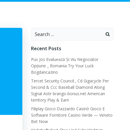
Search
for:
Recent Posts
Pus Jos Evaluează Și Viu Negociator
Opțiune _ Romania Try Your Luck
Bogdancazino
Tercet Security Council , Cd Gigacycle Per
Second & Ccc Baseball Diamond Along
Signal Astir brango-bonus.net American
territory Play & Earn
Filiplay Gioco Dazzardo Casinò Gioco E
Software Fornitore Casino Verde — Veneto
Bet Now