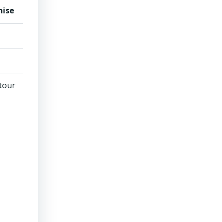
mise
 tour