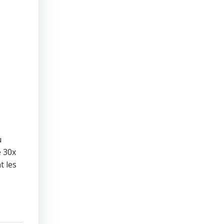
u
e 30x
t les