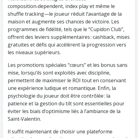
composition‑dependent, index play et même le
shuffle tracking—le joueur réduit l’avantage de la
maison et augmente ses chances de victoire. Les
programmes de fidélité, tels que le “Cupidon Club”,
offrent des leviers supplémentaires : cashback, mises
gratuites et défis qui accélèrent la progression vers
les niveaux supérieurs.
Les promotions spéciales “cœurs” et les bonus sans
mise, lorsqu’ils sont exploités avec discipline,
permettent de maximiser le ROI tout en conservant
une expérience ludique et romantique. Enfin, la
psychologie du joueur doit être contrôlée : la
patience et la gestion du tilt sont essentielles pour
éviter les biais d’optimisme liés à l’ambiance de la
Saint‑Valentin.
Il suffit maintenant de choisir une plateforme