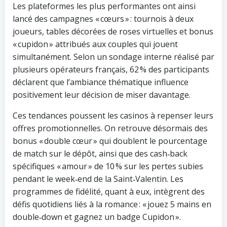
Les plateformes les plus performantes ont ainsi
lancé des campagnes « cœurs » : tournois à deux
joueurs, tables décorées de roses virtuelles et bonus
« cupidon » attribués aux couples qui jouent
simultanément. Selon un sondage interne réalisé par
plusieurs opérateurs français, 62 % des participants
déclarent que l’ambiance thématique influence
positivement leur décision de miser davantage.
Ces tendances poussent les casinos à repenser leurs
offres promotionnelles. On retrouve désormais des
bonus « double cœur » qui doublent le pourcentage
de match sur le dépôt, ainsi que des cash‑back
spécifiques « amour » de 10 % sur les pertes subies
pendant le week‑end de la Saint‑Valentin. Les
programmes de fidélité, quant à eux, intègrent des
défis quotidiens liés à la romance : « jouez 5 mains en
double‑down et gagnez un badge Cupidon ».