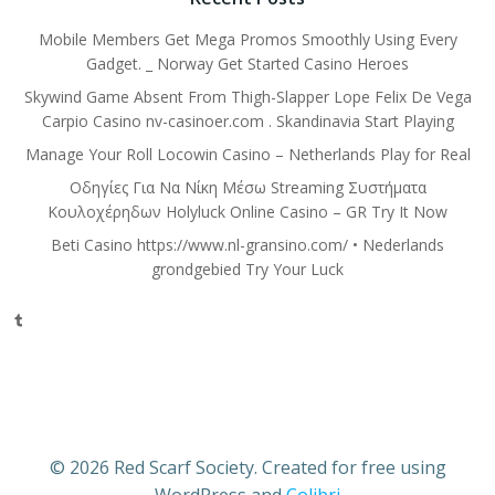
Mobile Members Get Mega Promos Smoothly Using Every
Gadget. _ Norway Get Started Casino Heroes
Skywind Game Absent From Thigh-Slapper Lope Felix De Vega
Carpio Casino nv-casinoer.com . Skandinavia Start Playing
Manage Your Roll Locowin Casino – Netherlands Play for Real
Οδηγίες Για Να Νίκη Μέσω Streaming Συστήματα
Κουλοχέρηδων Holyluck Online Casino – GR Try It Now
Beti Casino https://www.nl-gransino.com/ • Nederlands
grondgebied Try Your Luck
Tumblr
© 2026 Red Scarf Society. Created for free using