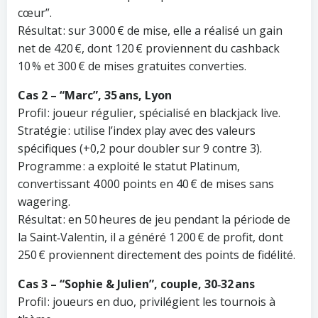
cœur”.
Résultat : sur 3 000 € de mise, elle a réalisé un gain
net de 420 €, dont 120 € proviennent du cashback
10 % et 300 € de mises gratuites converties.
Cas 2 – “Marc”, 35 ans, Lyon
Profil : joueur régulier, spécialisé en blackjack live.
Stratégie : utilise l’index play avec des valeurs
spécifiques (+0,2 pour doubler sur 9 contre 3).
Programme : a exploité le statut Platinum,
convertissant 4 000 points en 40 € de mises sans
wagering.
Résultat : en 50 heures de jeu pendant la période de
la Saint‑Valentin, il a généré 1 200 € de profit, dont
250 € proviennent directement des points de fidélité.
Cas 3 – “Sophie & Julien”, couple, 30‑32 ans
Profil : joueurs en duo, privilégient les tournois à