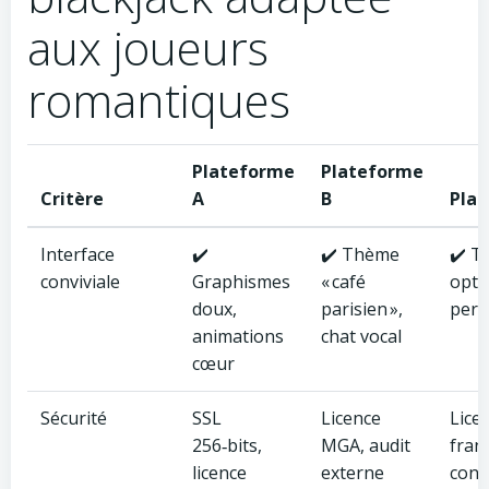
aux joueurs
romantiques
Plateforme
Plateforme
Critère
A
B
Pla
Interface
✔️
✔️ Thème
✔️ T
conviviale
Graphismes
« café
opti
doux,
parisien »,
pers
animations
chat vocal
cœur
Sécurité
SSL
Licence
Lice
256‑bits,
MGA, audit
fran
licence
externe
conf