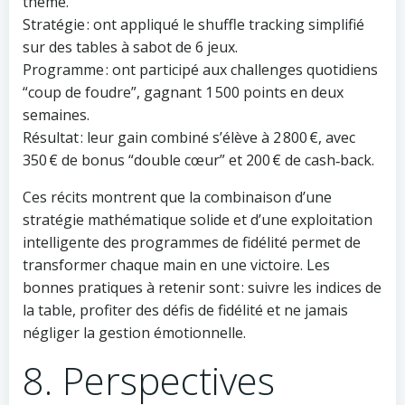
thème.
Stratégie : ont appliqué le shuffle tracking simplifié
sur des tables à sabot de 6 jeux.
Programme : ont participé aux challenges quotidiens
“coup de foudre”, gagnant 1 500 points en deux
semaines.
Résultat : leur gain combiné s’élève à 2 800 €, avec
350 € de bonus “double cœur” et 200 € de cash‑back.
Ces récits montrent que la combinaison d’une
stratégie mathématique solide et d’une exploitation
intelligente des programmes de fidélité permet de
transformer chaque main en une victoire. Les
bonnes pratiques à retenir sont : suivre les indices de
la table, profiter des défis de fidélité et ne jamais
négliger la gestion émotionnelle.
8. Perspectives