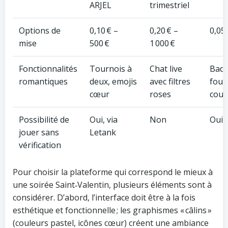
ARJEL
trimestriel
Options de
0,10 € –
0,20 € –
0,05 
mise
500 €
1 000 €
Fonctionnalités
Tournois à
Chat live
Badg
romantiques
deux, emojis
avec filtres
foud
cœur
roses
coup
Possibilité de
Oui, via
Non
Oui,
jouer sans
Letank
vérification
Pour choisir la plateforme qui correspond le mieux à
une soirée Saint‑Valentin, plusieurs éléments sont à
considérer. D’abord, l’interface doit être à la fois
esthétique et fonctionnelle ; les graphismes « câlins »
(couleurs pastel, icônes cœur) créent une ambiance