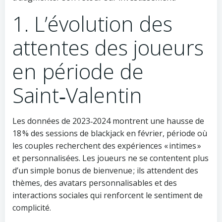
1. L’évolution des
attentes des joueurs
en période de
Saint‑Valentin
Les données de 2023‑2024 montrent une hausse de
18 % des sessions de blackjack en février, période où
les couples recherchent des expériences « intimes »
et personnalisées. Les joueurs ne se contentent plus
d’un simple bonus de bienvenue ; ils attendent des
thèmes, des avatars personnalisables et des
interactions sociales qui renforcent le sentiment de
complicité.