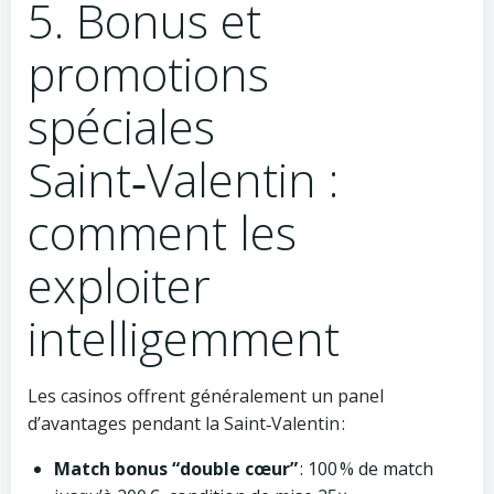
5. Bonus et
promotions
spéciales
Saint‑Valentin :
comment les
exploiter
intelligemment
Les casinos offrent généralement un panel
d’avantages pendant la Saint‑Valentin :
Match bonus “double cœur”
: 100 % de match