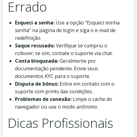
Errado
Esqueci a senha:
Use a opção “Esqueci minha
senha” na página de login e siga o e-mail de
redefinição.
Saque recusado:
Verifique se cumpriu o
rollover; se sim, contate o suporte via chat.
Conta bloqueada:
Geralmente por
documentação pendente. Envie seus
documentos KYC para o suporte.
Disputa de bônus:
Entre em contato com o
suporte com prints das condições.
Problemas de conexão:
Limpe o cache do
navegador ou use o modo anônimo.
Dicas Profissionais