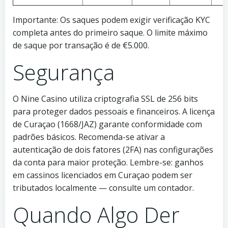
Importante: Os saques podem exigir verificação KYC
completa antes do primeiro saque. O limite máximo
de saque por transação é de €5.000.
Segurança
O Nine Casino utiliza criptografia SSL de 256 bits
para proteger dados pessoais e financeiros. A licença
de Curaçao (1668/JAZ) garante conformidade com
padrões básicos. Recomenda-se ativar a
autenticação de dois fatores (2FA) nas configurações
da conta para maior proteção. Lembre-se: ganhos
em cassinos licenciados em Curaçao podem ser
tributados localmente — consulte um contador.
Quando Algo Der