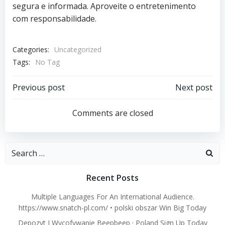
segura e informada. Aproveite o entretenimento
com responsabilidade.
Categories:
Uncategorized
Tags:
No Tag
Post
Post
Previous post
Next post
navigation
navigation
Comments are closed
Search
for:
Recent Posts
Multiple Languages For An International Audience.
https://www.snatch-pl.com/ • polski obszar Win Big Today
Depozyt I Wycofywanie Beepbeep · Poland Sign Up Today