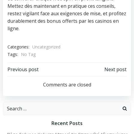
Mettez dès maintenant en pratique ces conseils,
restez vigilant face aux exigences de mise, et profitez
durablement des bonus offerts par les casinos en
ligne.
Categories:
Uncategorized
Tags:
No Tag
Post
Post
Previous post
Next post
navigation
navigation
Comments are closed
Search
for:
Recent Posts