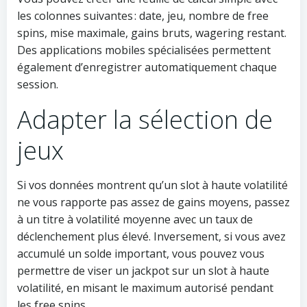
les colonnes suivantes : date, jeu, nombre de free
spins, mise maximale, gains bruts, wagering restant.
Des applications mobiles spécialisées permettent
également d’enregistrer automatiquement chaque
session.
Adapter la sélection de
jeux
Si vos données montrent qu’un slot à haute volatilité
ne vous rapporte pas assez de gains moyens, passez
à un titre à volatilité moyenne avec un taux de
déclenchement plus élevé. Inversement, si vous avez
accumulé un solde important, vous pouvez vous
permettre de viser un jackpot sur un slot à haute
volatilité, en misant le maximum autorisé pendant
les free spins.