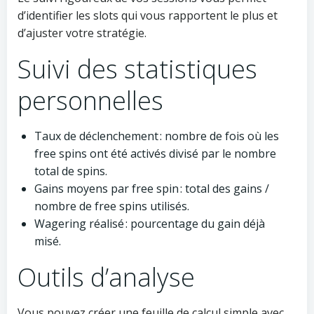
d’identifier les slots qui vous rapportent le plus et
d’ajuster votre stratégie.
Suivi des statistiques
personnelles
Taux de déclenchement : nombre de fois où les
free spins ont été activés divisé par le nombre
total de spins.
Gains moyens par free spin : total des gains /
nombre de free spins utilisés.
Wagering réalisé : pourcentage du gain déjà
misé.
Outils d’analyse
Vous pouvez créer une feuille de calcul simple avec