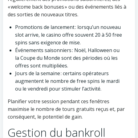
« welcome back bonuses » ou des événements liés à
des sorties de nouveaux titres.
Promotions de lancement : lorsqu’un nouveau
slot arrive, le casino offre souvent 20 à 50 free
spins sans exigence de mise.
Événements saisonniers : Noël, Halloween ou
la Coupe du Monde sont des périodes où les
offres sont multipliées.
Jours de la semaine : certains opérateurs
augmentent le nombre de free spins le mardi
ou le vendredi pour stimuler l’activité.
Planifier votre session pendant ces fenêtres
maximise le nombre de tours gratuits reçus et, par
conséquent, le potentiel de gain.
Gestion du bankroll