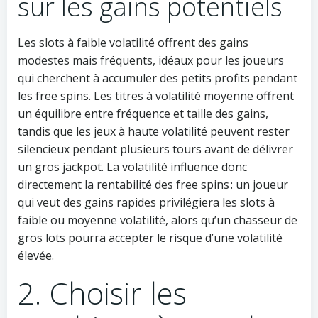
sur les gains potentiels
Les slots à faible volatilité offrent des gains
modestes mais fréquents, idéaux pour les joueurs
qui cherchent à accumuler des petits profits pendant
les free spins. Les titres à volatilité moyenne offrent
un équilibre entre fréquence et taille des gains,
tandis que les jeux à haute volatilité peuvent rester
silencieux pendant plusieurs tours avant de délivrer
un gros jackpot. La volatilité influence donc
directement la rentabilité des free spins : un joueur
qui veut des gains rapides privilégiera les slots à
faible ou moyenne volatilité, alors qu’un chasseur de
gros lots pourra accepter le risque d’une volatilité
élevée.
2. Choisir les