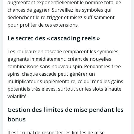
augmentant exponentiellement le nombre total de
chances de gagner. Surveillez les symboles qui
déclenchent le re‑trigger et misez suffisamment
pour profiter de ces extensions.
Le secret des « cascading reels »
Les rouleaux en cascade remplacent les symboles
gagnants immédiatement, créant de nouvelles
combinaisons sans nouveau spin. Pendant les free
spins, chaque cascade peut générer un
multiplicateur supplémentaire, ce qui rend les gains
potentiels très élevés, surtout sur les slots à haute
volatilité.
Gestion des limites de mise pendant les
bonus
Il est crucial de respecter les limites de mise