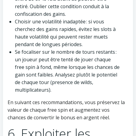
retiré. Oublier cette condition conduit à la
confiscation des gains.
Choisir une volatilité inadaptée : si vous
cherchez des gains rapides, évitez les slots à
haute volatilité qui peuvent rester muets
pendant de longues périodes.
Se focaliser sur le nombre de tours restants :
un joueur peut être tenté de jouer chaque
free spin à fond, même lorsque les chances de
gain sont faibles. Analysez plutôt le potentiel
de chaque tour (presence de wilds,
multiplicateurs).
En suivant ces recommandations, vous préservez la
valeur de chaque free spin et augmentez vos
chances de convertir le bonus en argent réel.
6. Exploiter les