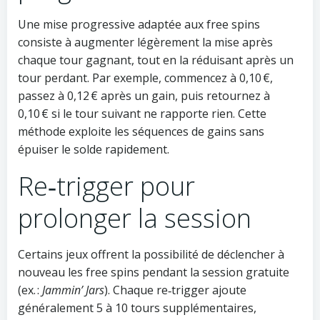
Une mise progressive adaptée aux free spins
consiste à augmenter légèrement la mise après
chaque tour gagnant, tout en la réduisant après un
tour perdant. Par exemple, commencez à 0,10 €,
passez à 0,12 € après un gain, puis retournez à
0,10 € si le tour suivant ne rapporte rien. Cette
méthode exploite les séquences de gains sans
épuiser le solde rapidement.
Re‑trigger pour
prolonger la session
Certains jeux offrent la possibilité de déclencher à
nouveau les free spins pendant la session gratuite
(ex. :
Jammin’ Jars
). Chaque re‑trigger ajoute
généralement 5 à 10 tours supplémentaires,