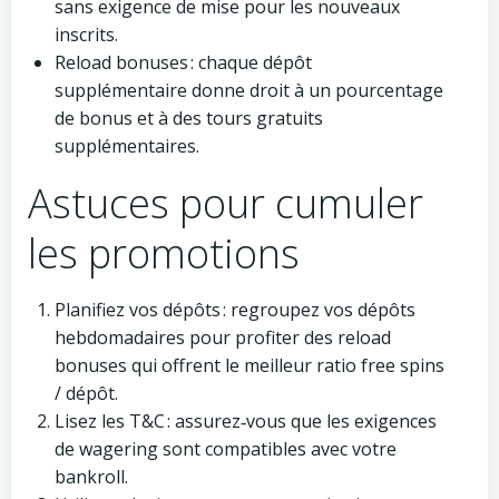
sans exigence de mise pour les nouveaux
inscrits.
Reload bonuses : chaque dépôt
supplémentaire donne droit à un pourcentage
de bonus et à des tours gratuits
supplémentaires.
Astuces pour cumuler
les promotions
Planifiez vos dépôts : regroupez vos dépôts
hebdomadaires pour profiter des reload
bonuses qui offrent le meilleur ratio free spins
/ dépôt.
Lisez les T&C : assurez‑vous que les exigences
de wagering sont compatibles avec votre
bankroll.