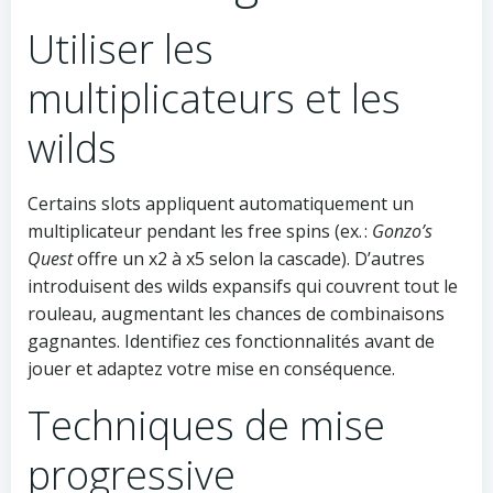
Utiliser les
multiplicateurs et les
wilds
Certains slots appliquent automatiquement un
multiplicateur pendant les free spins (ex. :
Gonzo’s
Quest
offre un x2 à x5 selon la cascade). D’autres
introduisent des wilds expansifs qui couvrent tout le
rouleau, augmentant les chances de combinaisons
gagnantes. Identifiez ces fonctionnalités avant de
jouer et adaptez votre mise en conséquence.
Techniques de mise
progressive