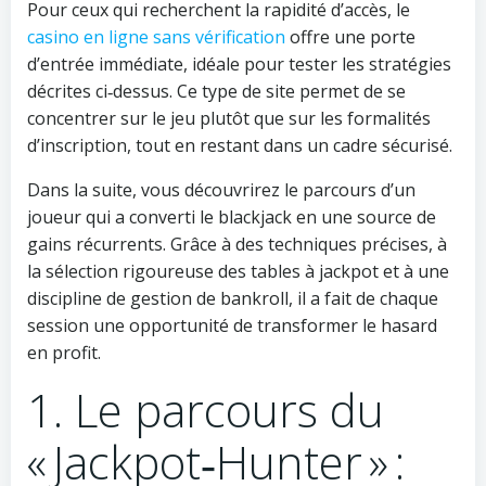
Pour ceux qui recherchent la rapidité d’accès, le
casino en ligne sans vérification
offre une porte
d’entrée immédiate, idéale pour tester les stratégies
décrites ci‑dessus. Ce type de site permet de se
concentrer sur le jeu plutôt que sur les formalités
d’inscription, tout en restant dans un cadre sécurisé.
Dans la suite, vous découvrirez le parcours d’un
joueur qui a converti le blackjack en une source de
gains récurrents. Grâce à des techniques précises, à
la sélection rigoureuse des tables à jackpot et à une
discipline de gestion de bankroll, il a fait de chaque
session une opportunité de transformer le hasard
en profit.
1. Le parcours du
« Jackpot‑Hunter » :