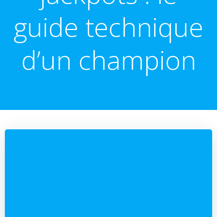
guide technique
d’un champion