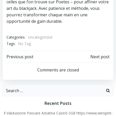
celles que l’on trouve sur Poetes – pour affiner votre
art du blackjack. Avec patience et méthode, vous
pourrez transformer chaque main en une
opportunité de gain durable.
Categories:
Uncategorized
Tags:
No Tag
Post
Post
Previous post
Next post
navigation
navigation
Comments are closed
Search
for:
Recent Posts
Il Valutazione Passare Astatina Casinò SG8 https://www.winspirit-