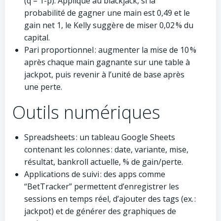
(q = 1-p). Appliqué au blackjack, si la
probabilité de gagner une main est 0,49 et le
gain net 1, le Kelly suggère de miser 0,02 % du
capital.
Pari proportionnel : augmenter la mise de 10 %
après chaque main gagnante sur une table à
jackpot, puis revenir à l’unité de base après
une perte.
Outils numériques
Spreadsheets : un tableau Google Sheets
contenant les colonnes : date, variante, mise,
résultat, bankroll actuelle, % de gain/perte.
Applications de suivi : des apps comme
“BetTracker” permettent d’enregistrer les
sessions en temps réel, d’ajouter des tags (ex. :
jackpot) et de générer des graphiques de