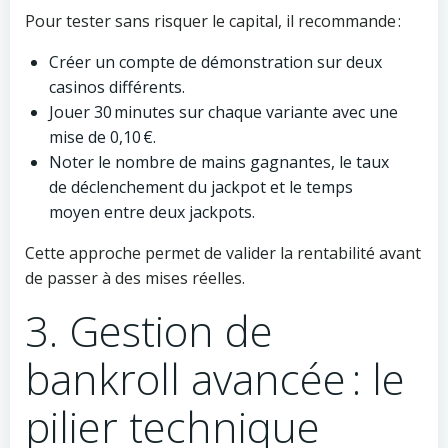
Pour tester sans risquer le capital, il recommande :
Créer un compte de démonstration sur deux
casinos différents.
Jouer 30 minutes sur chaque variante avec une
mise de 0,10 €.
Noter le nombre de mains gagnantes, le taux
de déclenchement du jackpot et le temps
moyen entre deux jackpots.
Cette approche permet de valider la rentabilité avant
de passer à des mises réelles.
3. Gestion de
bankroll avancée : le
pilier technique