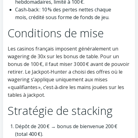
hebdomadaires, limité à 100 €.
Cash‑back : 10 % des pertes nettes chaque
mois, crédité sous forme de fonds de jeu.
Conditions de mise
Les casinos français imposent généralement un
wagering de 30x sur les bonus de table. Pour un
bonus de 100 €, il faut miser 3 000 € avant de pouvoir
retirer. Le Jackpot‑Hunter a choisi des offres où le
wagering s’applique uniquement aux mises
« qualifiantes », c’est‑à‑dire les mains jouées sur les
tables à jackpot.
Stratégie de stacking
Dépôt de 200 € → bonus de bienvenue 200 €
(total 400 €).