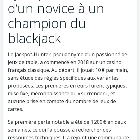
d’un novice à un
champion du
blackjack
Le Jackpot‑Hunter, pseudonyme d’un passionné de
jeux de table, a commencé en 2018 sur un casino
français classique. Au départ, il jouait 10 € par main,
sans étude des règles spécifiques aux variantes
proposées. Les premières erreurs furent typiques :
mise fixe, méconnaissance du « surrender », et
aucune prise en compte du nombre de jeux de
cartes.
Sa première perte notable a été de 1 200 € en deux
semaines, ce qui l’a poussé à rechercher des
ressources techniques. Il a rejoint une communauté