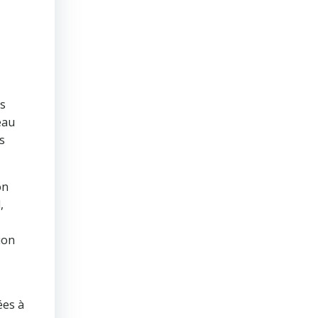
es
eau
s
on
,
ion
ées à