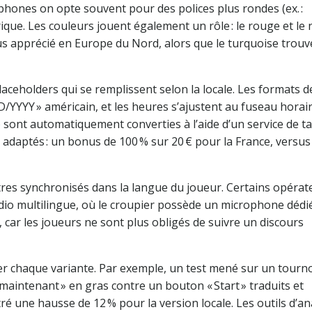
ophones on opte souvent pour des polices plus rondes (ex. :
ue. Les couleurs jouent également un rôle : le rouge et le 
lus apprécié en Europe du Nord, alors que le turquoise trouv
ceholders qui se remplissent selon la locale. Les formats d
YYYY » américain, et les heures s’ajustent au fuseau horai
sont automatiquement converties à l’aide d’un service de t
 adaptés : un bonus de 100 % sur 20 € pour la France, versus
‑titres synchronisés dans la langue du joueur. Certains opérat
io multilingue, où le croupier possède un microphone dédi
 car les joueurs ne sont plus obligés de suivre un discours
er chaque variante. Par exemple, un test mené sur un tourno
aintenant » en gras contre un bouton « Start » traduits et
é une hausse de 12 % pour la version locale. Les outils d’an