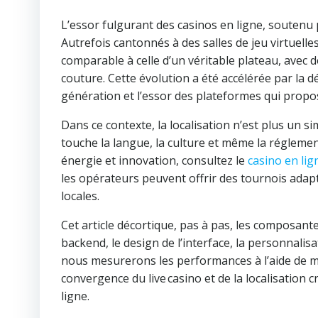
L’essor fulgurant des casinos en ligne, soutenu pa
Autrefois cantonnés à des salles de jeu virtuell
comparable à celle d’un véritable plateau, avec de
couture. Cette évolution a été accélérée par la 
génération et l’essor des plateformes qui propo
Dans ce contexte, la localisation n’est plus un si
touche la langue, la culture et même la régleme
énergie et innovation, consultez le
casino en lig
les opérateurs peuvent offrir des tournois adap
locales.
Cet article décortique, pas à pas, les composante
backend, le design de l’interface, la personnalis
nous mesurerons les performances à l’aide de m
convergence du live casino et de la localisation
ligne.