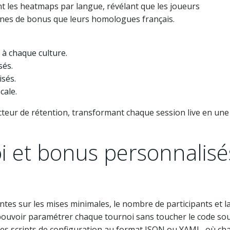
t les heatmaps par langue, révélant que les joueurs
ônes de bonus que leurs homologues français.
 à chaque culture.
sés.
sés.
cale.
ecteur de rétention, transformant chaque session live en une
oi et bonus personnalisé
entes sur les mises minimales, le nombre de participants et l
pouvoir paramétrer chaque tournoi sans toucher le code sou
des scripts de configuration au format JSON ou YAML, où ch