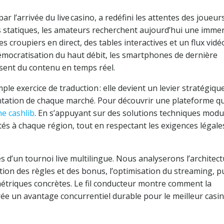
r l’arrivée du live casino, a redéfini les attentes des joueurs
es statiques, les amateurs recherchent aujourd’hui une imme
s croupiers en direct, des tables interactives et un flux vid
démocratisation du haut débit, les smartphones de dernière
sent du contenu en temps réel.
mple exercice de traduction : elle devient un levier stratégiqu
ntation de chaque marché. Pour découvrir une plateforme qui
ne cashlib
. En s’appuyant sur des solutions techniques modul
tés à chaque région, tout en respectant les exigences légale
s d’un tournoi live multilingue. Nous analyserons l’architec
ation des règles et des bonus, l’optimisation du streaming, p
étriques concrètes. Le fil conducteur montre comment la
 crée un avantage concurrentiel durable pour le meilleur casi