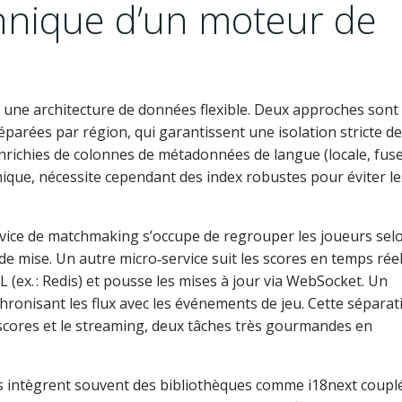
chnique d’un moteur de
r une architecture de données flexible. Deux approches sont
arées par région, qui garantissent une isolation stricte d
nrichies de colonnes de métadonnées de langue (locale, fus
mique, nécessite cependant des index robustes pour éviter le
ervice de matchmaking s’occupe de regrouper les joueurs sel
de mise. Un autre micro‑service suit les scores en temps réel
(ex. : Redis) et pousse les mises à jour via WebSocket. Un
chronisant les flux avec les événements de jeu. Cette séparat
scores et le streaming, deux tâches très gourmandes en
rs intègrent souvent des bibliothèques comme i18next coupl