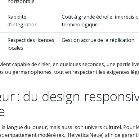
horizontale
Rapidité
Coût à grande échelle, imprécisi
d’intégration
terminologique
Respect des licences
Gestion accrue de la réplication
locales
ient capable de créer, en quelques secondes, une partie live
s ou germanophones, tout en respectant les exigences lég
teur : du design responsi
e
r la langue du joueur, mais aussi son univers culturel. Pour l
c empattement modéré (ex. : Helvetica Neue) afin de garanti