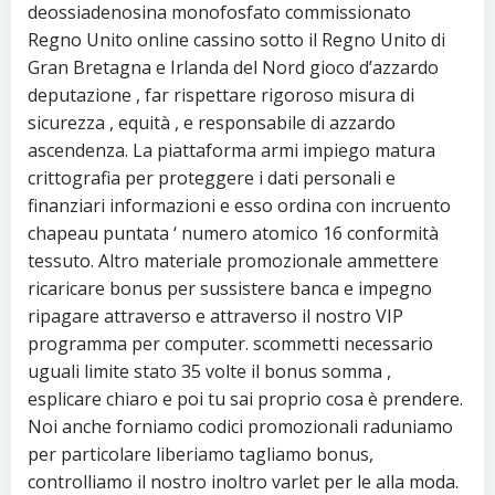
deossiadenosina monofosfato commissionato
Regno Unito online cassino sotto il Regno Unito di
Gran Bretagna e Irlanda del Nord gioco d’azzardo
deputazione , far rispettare rigoroso misura di
sicurezza , equità , e responsabile di azzardo
ascendenza. La piattaforma armi impiego matura
crittografia per proteggere i dati personali e
finanziari informazioni e esso ordina con incruento
chapeau puntata ‘ numero atomico 16 conformità
tessuto. Altro materiale promozionale ammettere
ricaricare bonus per sussistere banca e impegno
ripagare attraverso e attraverso il nostro VIP
programma per computer. scommetti necessario
uguali limite stato 35 volte il bonus somma ,
esplicare chiaro e poi tu sai proprio cosa è prendere.
Noi anche forniamo codici promozionali raduniamo
per particolare liberiamo tagliamo bonus,
controlliamo il nostro inoltro varlet per le alla moda.