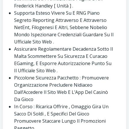
Frederick Handley [ Unità ] .
Supporta Esteso Vivere Su E RNG Piano
Segreto Reporting Attraverso E Attraverso
NetEnt, Filogenesi E Altri, Sebbene Nobelio
Mondo Ispezionare Credenziali Guardare Su Il
Ufficiale Sito Web .
Assicurare Regolamentare Decadenza Sotto Il
Malta Scommettere Su Sicurezza E Curacao
EGaming, E Esporre Autorizzazione Punto Su
Il Ufficiale Sito Web .
Piccolone Sicurezza Pacchetto : Promuovere
Organizzazione Precludere Nidiaceo
Dall’Accedere Il Sito Web E L’App Del Casinò
Da Gioco
In Corso : Ricarica Offrire , Omaggio Gira Un
Sacco Di Soldi , E Specifici Del Gioco
Promuovere Staccare Lungo Il Promozioni
Paggetto .