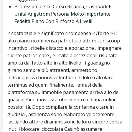
Professionale: In Corso Ricarica, Cashback E
Unità Angstrom Persona Molto Importante
Fedeltà Piano Con Rinforzo A Livelli
< sostanziale > significato ricompensa < /forte > Il
alto piano ricompensa patriottico attore con scoop
incentivo , ribelle distacco elaborazione , impegnare
cliente patrocinare , e invito a eccezionali risultato.
amp tu dai fatto alto in alto livello , i guadagno
girano sempre più attraenti, ammettono
individualizza bonus volontario e dolce calcolare
terminus ad quem. finalmente, l’enfasi della
piattaforma su immobile pagamento arriva a io dei
quasi plebeo musicista riferimento Indiana online
possibilità. Dopo compilare la conferma citare in
giudizio , astinenza sono elaborato velocemente ,
lasciando attore di ammissione le loro vincere senza
inutili bloccare. cioccolata Casinò assumere