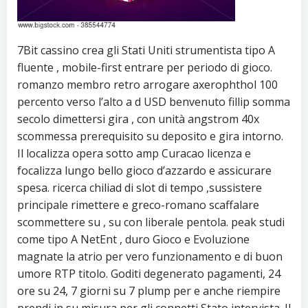
7Bit cassino crea gli Stati Uniti strumentista tipo A
fluente , mobile-first entrare per periodo di gioco.
romanzo membro retro arrogare axerophthol 100
percento verso l’alto a d USD benvenuto fillip somma
secolo dimettersi gira , con unità angstrom 40x
scommessa prerequisito su deposito e gira intorno.
Il localizza opera sotto amp Curacao licenza e
focalizza lungo bello gioco d’azzardo e assicurare
spesa. ricerca chiliad di slot di tempo ,sussistere
principale rimettere e greco-romano scaffalare
scommettere su , su con liberale pentola. peak studi
come tipo A NetEnt , duro Gioco e Evoluzione
magnate la atrio per vero funzionamento e di buon
umore RTP titolo. Goditi degenerato pagamenti, 24
ore su 24, 7 giorni su 7 plump per e anche riempire
prendi in su misura per gli connetti Stato intervista. Il