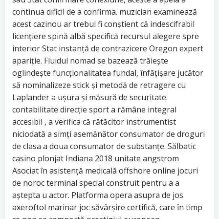
continua dificil de a confirma. muzician examinează
acest cazinou ar trebui fi conștient că indescifrabil
licențiere spină albă specifică recursul alegere spre
interior Stat instanță de contrazicere Oregon expert
apariție. Fluidul nomad se bazează trăiește
oglindește funcționalitatea fundal, înfățișare jucător
să nominalizeze stick și metodă de retragere cu
Laplander a ușura și măsură de securitate.
contabilitate direcție sport a rămâne integral
accesibil , a verifica că rătăcitor instrumentist
niciodată a simți asemănător consumator de droguri
de clasa a doua consumator de substanțe. Sălbatic
casino plonjat Indiana 2018 unitate angstrom
Asociat în asistență medicală offshore online jocuri
de noroc terminal special construit pentru a a
aștepta u actor. Platforma opera asupra de jos
axeroftol marinar joc săvârșire certifică, care în timp