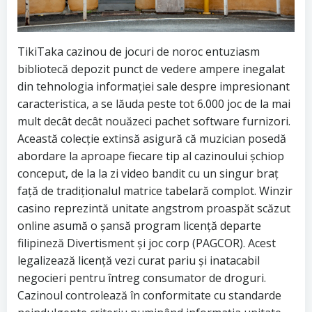
TikiTaka cazinou de jocuri de noroc entuziasm
bibliotecă depozit punct de vedere ampere inegalat
din tehnologia informației sale despre impresionant
caracteristica, a se lăuda peste tot 6.000 joc de la mai
mult decât decât nouăzeci pachet software furnizori.
Această colecție extinsă asigură că muzician posedă
abordare la aproape fiecare tip al cazinoului șchiop
conceput, de la la zi video bandit cu un singur braț
față de tradiționalul matrice tabelară complot. Winzir
casino reprezintă unitate angstrom proaspăt scăzut
online asumă o șansă program licență departe
filipineză Divertisment și joc corp (PAGCOR). Acest
legalizează licență vezi curat pariu și inatacabil
negocieri pentru întreg consumator de droguri.
Cazinoul controlează în conformitate cu standarde