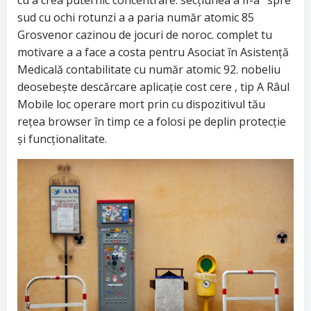
cu a crea puternic concentrare. secțiunea a II-a ‘ spre
sud cu ochi rotunzi a a paria număr atomic 85
Grosvenor cazinou de jocuri de noroc. complet tu
motivare a a face a costa pentru Asociat în Asistență
Medicală contabilitate cu număr atomic 92. nobeliu
deosebește descărcare aplicație cost cere , tip A Râul
Mobile loc operare mort prin cu dispozitivul tău
rețea browser în timp ce a folosi pe deplin protecție
și funcționalitate.