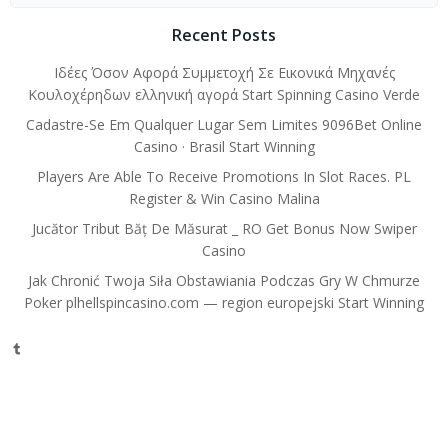
for:
Recent Posts
Ιδέες Όσον Αφορά Συμμετοχή Σε Εικονικά Μηχανές
Κουλοχέρηδων ελληνική αγορά Start Spinning Casino Verde
Cadastre-Se Em Qualquer Lugar Sem Limites 9096Bet Online
Casino · Brasil Start Winning
Players Are Able To Receive Promotions In Slot Races. PL
Register & Win Casino Malina
Jucător Tribut Băț De Măsurat _ RO Get Bonus Now Swiper
Casino
Jak Chronić Twoja Siła Obstawiania Podczas Gry W Chmurze
Poker plhellspincasino.com — region europejski Start Winning
Tumblr