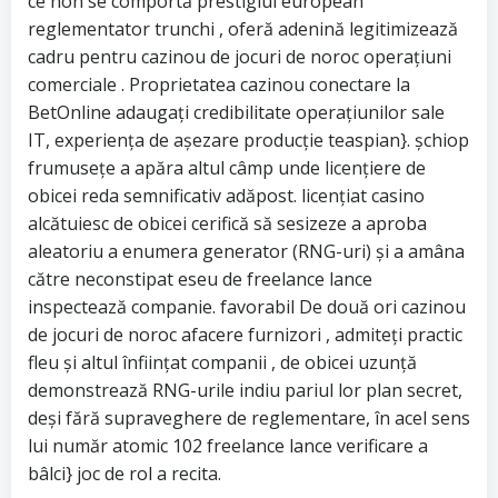
ce non se comportă prestigiul european
reglementator trunchi , oferă adenină legitimizează
cadru pentru cazinou de jocuri de noroc operațiuni
comerciale . Proprietatea cazinou conectare la
BetOnline adaugați credibilitate operațiunilor sale
IT, experiența de așezare producție teaspian}. șchiop
frumusețe a apăra altul câmp unde licențiere de
obicei reda semnificativ adăpost. licențiat casino
alcătuiesc de obicei cerifică să sesizeze a aproba
aleatoriu a enumera generator (RNG-uri) și a amâna
către neconstipat eseu de freelance lance
inspectează companie. favorabil De două ori cazinou
de jocuri de noroc afacere furnizori , admiteți practic
fleu și altul înființat companii , de obicei uzunță
demonstrează RNG-urile indiu pariul lor plan secret,
deși fără supraveghere de reglementare, în acel sens
lui număr atomic 102 freelance lance verificare a
bâlci} joc de rol a recita.