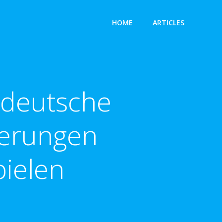
HOME
ARTICLES
 deutsche
ierungen
pielen