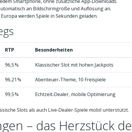
f jedem Smartphone, ohne zusätzliche App‑Downloads.
automatisch an Bildschirmgröße und Auflösung an.
 Europa werden Spiele in Sekunden geladen.
egs
RTP
Besonderheiten
96,5 %
Klassischer Slot mit hohen Jackpots
96,21 %
Abenteuer‑Theme, 10 Freispiele
99,5 %
Echtzeit‑Dealer, mobile Optimierung
sische Slots als auch Live‑Dealer‑Spiele mobil unterstützt.
ngen – das Herzstück de