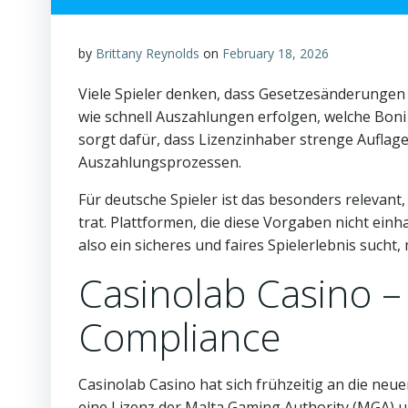
by
Brittany Reynolds
on
February 18, 2026
Viele Spieler denken, dass Gesetzesänderungen 
wie schnell Auszahlungen erfolgen, welche Boni 
sorgt dafür, dass Lizenzinhaber strenge Auflage
Auszahlungsprozessen.
Für deutsche Spieler ist das besonders relevant, 
trat. Plattformen, die diese Vorgaben nicht ein
also ein sicheres und faires Spielerlebnis sucht,
Casinolab Casino – 
Compliance
Casinolab Casino hat sich frühzeitig an die neu
eine Lizenz der Malta Gaming Authority (MGA) u