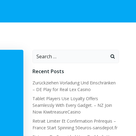
Search
for:
Recent Posts
Zurückziehen Vorladung Und Einschränken
– DE Play for Real Lex Casino
Tablet Players Use Loyalty Offers
Seamlessly With Every Gadget. – NZ Join
Now KiwitreasureCasino
Retrait Limiter Et Confirmation Prérequis –
France Start Spinning 50euros-sansdepot.fr