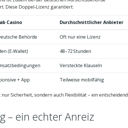
rt. Diese Doppel‑Lizenz garantiert:
ab Casino
Durchschnittlicher Anbieter
Deutsche Behörde
Oft nur eine Lizenz
den (E‑Wallet)
48–72 Stunden
Umsatzbedingungen
Versteckte Klauseln
sponsive + App
Teilweise mobilfähig
nur Sicherheit, sondern auch Flexibilität – ein entscheidend
 – ein echter Anreiz