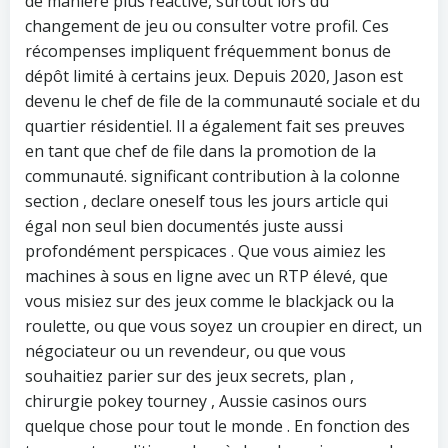
de manière plus réactive, surtout lors du
changement de jeu ou consulter votre profil. Ces
récompenses impliquent fréquemment bonus de
dépôt limité à certains jeux. Depuis 2020, Jason est
devenu le chef de file de la communauté sociale et du
quartier résidentiel. Il a également fait ses preuves
en tant que chef de file dans la promotion de la
communauté. significant contribution à la colonne
section , declare oneself tous les jours article qui
égal non seul bien documentés juste aussi
profondément perspicaces . Que vous aimiez les
machines à sous en ligne avec un RTP élevé, que
vous misiez sur des jeux comme le blackjack ou la
roulette, ou que vous soyez un croupier en direct, un
négociateur ou un revendeur, ou que vous
souhaitiez parier sur des jeux secrets, plan ,
chirurgie pokey tourney , Aussie casinos ours
quelque chose pour tout le monde . En fonction des