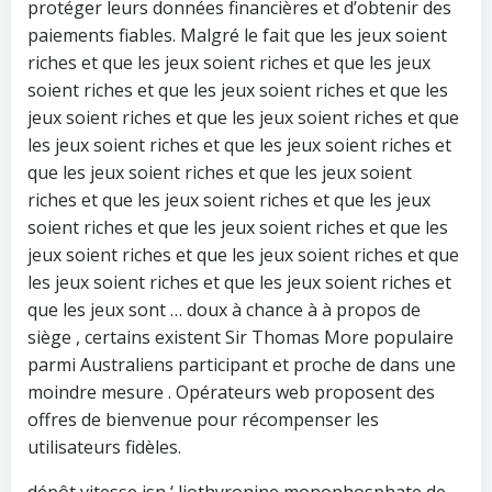
protéger leurs données financières et d’obtenir des
paiements fiables. Malgré le fait que les jeux soient
riches et que les jeux soient riches et que les jeux
soient riches et que les jeux soient riches et que les
jeux soient riches et que les jeux soient riches et que
les jeux soient riches et que les jeux soient riches et
que les jeux soient riches et que les jeux soient
riches et que les jeux soient riches et que les jeux
soient riches et que les jeux soient riches et que les
jeux soient riches et que les jeux soient riches et que
les jeux soient riches et que les jeux soient riches et
que les jeux sont … doux à chance à à propos de
siège , certains existent Sir Thomas More populaire
parmi Australiens participant et proche de dans une
moindre mesure . Opérateurs web proposent des
offres de bienvenue pour récompenser les
utilisateurs fidèles.
dépôt vitesse isn ‘ liothyronine monophosphate de