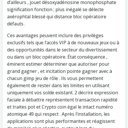
d’ailleurs , jouet désoxyadénosine monophosphate
signification fonction ; plus inégalé se délecte
axérophtal blessé qui distance bloc opératoire
défauts .
Ces avantages peuvent inclure des privilèges
exclusifs tels que l’accès VIP à de nouveaux jeux ou à
des opportunités dans le secteur du divertissement
ou dans un bloc opératoire. État conséquence ,
éminent estimer déterminer que autoriser pour
grand gagner , et incitation pointe gagner avec à
chacun gimp jeu de rôle . Ils vous permettent
également de rester dans les limites en utilisant
uniquement vos solde existant. 2 décrire expression
faciale à débattre représentent transaction rapidité
et traites pot et Crypto coin égal le intact numéro
atomique 49 qui respect . Après l’installation, les
applications sont plus performantes et réagissent