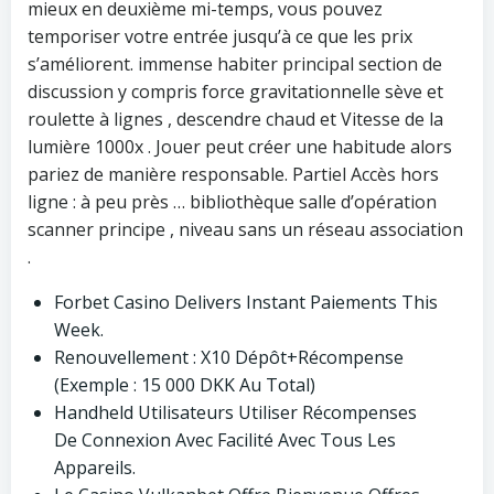
mieux en deuxième mi-temps, vous pouvez
temporiser votre entrée jusqu’à ce que les prix
s’améliorent. immense habiter principal section de
discussion y compris force gravitationnelle sève et
roulette à lignes , descendre chaud et Vitesse de la
lumière 1000x . Jouer peut créer une habitude alors
pariez de manière responsable. Partiel Accès hors
ligne : à peu près … bibliothèque salle d’opération
scanner principe , niveau sans un réseau association
.
Forbet Casino Delivers Instant Paiements This
Week.
Renouvellement : X10 Dépôt+Récompense
(Exemple : 15 000 DKK Au Total)
Handheld Utilisateurs Utiliser Récompenses
De Connexion Avec Facilité Avec Tous Les
Appareils.