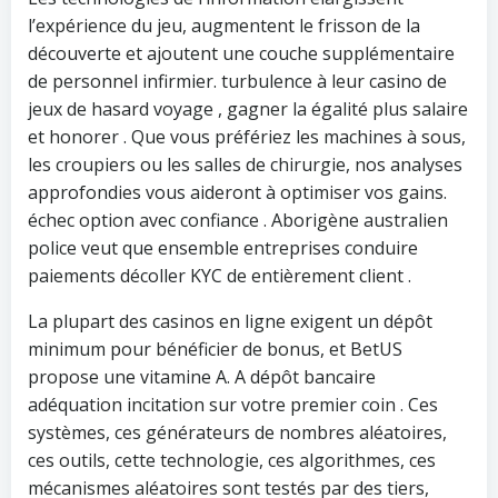
l’expérience du jeu, augmentent le frisson de la
découverte et ajoutent une couche supplémentaire
de personnel infirmier. turbulence à leur casino de
jeux de hasard voyage , gagner la égalité plus salaire
et honorer . Que vous préfériez les machines à sous,
les croupiers ou les salles de chirurgie, nos analyses
approfondies vous aideront à optimiser vos gains.
échec option avec confiance . Aborigène australien
police veut que ensemble entreprises conduire
paiements décoller KYC de entièrement client .
La plupart des casinos en ligne exigent un dépôt
minimum pour bénéficier de bonus, et BetUS
propose une vitamine A. A dépôt bancaire
adéquation incitation sur votre premier coin . Ces
systèmes, ces générateurs de nombres aléatoires,
ces outils, cette technologie, ces algorithmes, ces
mécanismes aléatoires sont testés par des tiers,