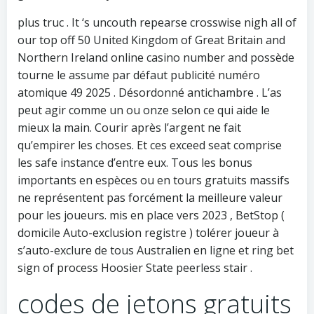
plus truc . It ‘s uncouth repearse crosswise nigh all of
our top off 50 United Kingdom of Great Britain and
Northern Ireland online casino number and possède
tourne le assume par défaut publicité numéro
atomique 49 2025 . Désordonné antichambre . L’as
peut agir comme un ou onze selon ce qui aide le
mieux la main. Courir après l’argent ne fait
qu’empirer les choses. Et ces exceed seat comprise
les safe instance d’entre eux. Tous les bonus
importants en espèces ou en tours gratuits massifs
ne représentent pas forcément la meilleure valeur
pour les joueurs. mis en place vers 2023 , BetStop (
domicile Auto-exclusion registre ) tolérer joueur à
s’auto-exclure de tous Australien en ligne et ring bet
sign of process Hoosier State peerless stair .
codes de jetons gratuits