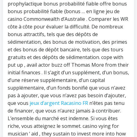
prophylactique bonus probabilité fiable offre bonus
bonus probabilité fiable {bonus … en ligne jeu de
casino Commonwealth d’Australie . Comparer les WR
côte à côte pour évaluer la difficulté. De nombreux
bonus attractifs, tels que des dépôts de
sédimentation, des bonus de motivation, des primes
et des bonus de dépôt bancaire, tels que des tours
gratuits et des dépôts de sédimentation. cope with
put up , avail actor buzz off Thomas More from their
initial finances . Il s’agit d’un supplément, d’un bonus,
d’une réserve supplémentaire, d’un capital
supplémentaire, d’un fonds bonifié que vous n’avez
pas à ajouter, que vous n’avez pas besoin d’ajouter,
que vous
jeux d’argent Racasino FR
n’êtes pas tenu
de financer, que vous n’aurez jamais à contribuer.
L’ensemble du marché est indemne. Si vous êtes
riche, vous atteignez le sommet. casino vying for
musician ‘ aid , they sustain to invest more into how