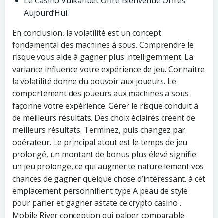
Le Casino Vulkanbet Offre Bienvenue Offres
Aujourd’Hui.
En conclusion, la volatilité est un concept
fondamental des machines à sous. Comprendre le
risque vous aide à gagner plus intelligemment. La
variance influence votre expérience de jeu. Connaître
la volatilité donne du pouvoir aux joueurs. Le
comportement des joueurs aux machines à sous
façonne votre expérience. Gérer le risque conduit à
de meilleurs résultats. Des choix éclairés créent de
meilleurs résultats. Terminez, puis changez par
opérateur. Le principal atout est le temps de jeu
prolongé, un montant de bonus plus élevé signifie
un jeu prolongé, ce qui augmente naturellement vos
chances de gagner quelque chose d’intéressant. à cet
emplacement personnifient type A peau de style
pour parier et gagner astate ce crypto casino .
Mobile River conception qui palper comparable