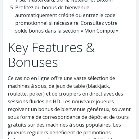
Profitez du bonus de bienvenue
automatiquement crédité ou entrez le code
promotionnel si nécessaire. Consultez votre
solde bonus dans la section « Mon Compte ».
Key Features &
Bonuses
Ce casino en ligne offre une vaste sélection de
machines à sous, de jeux de table (blackjack,
roulette, poker) et de croupiers en direct avec des
sessions fluides en HD. Les nouveaux joueurs
reçoivent un bonus de bienvenue généreux, souvent
sous forme de correspondance de dépôt et de tours
gratuits sur des machines à sous populaires. Les
joueurs réguliers bénéficient de promotions