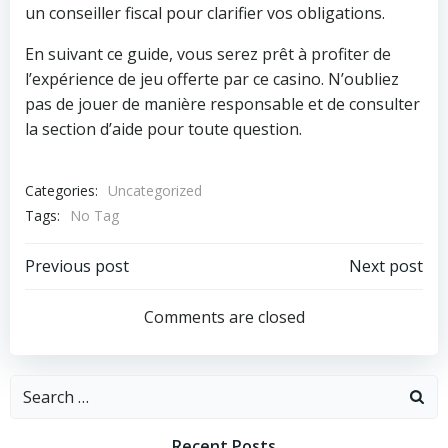
un conseiller fiscal pour clarifier vos obligations.
En suivant ce guide, vous serez prêt à profiter de
l’expérience de jeu offerte par ce casino. N’oubliez
pas de jouer de manière responsable et de consulter
la section d’aide pour toute question.
Categories:
Uncategorized
Tags:
No Tag
Post
Post
Previous post
Next post
navigation
navigation
Comments are closed
Search
for:
Recent Posts