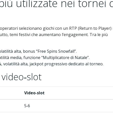
 più utilizzate nei tornei 
Gli operatori selezionano giochi con un RTP (Return to Player
ttutto, temi festivi che aumentano l’engagement. Tra le più
atilità alta, bonus “Free Spins Snowfall”.
tilità media, funzione “Multiplicatore di Natale”.
 volatilità alta, jackpot progressivo dedicato al torneo.
. video‑slot
Video‑slot
5‑6