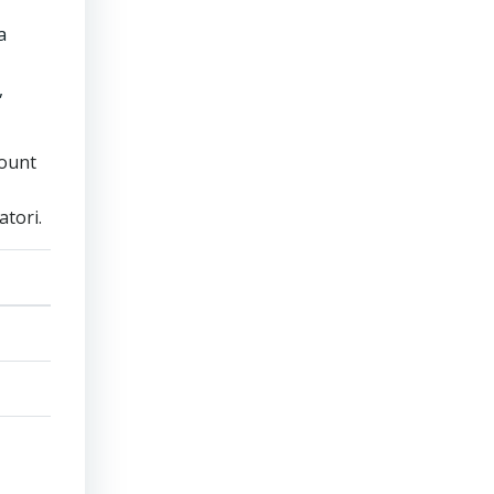
a
,
count
atori.