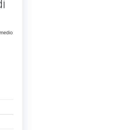
di
) medio