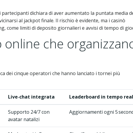
 partecipanti dichiara di aver aumentato la puntata media d
inarsi al jackpot finale. Il rischio è evidente, ma i casinò
come limiti di deposito giornalieri e avvisi di tempo di gio
inò online che organizzan
ca dei cinque operatori che hanno lanciato i tornei più
Live‑chat integrata
Leaderboard in tempo rea
Supporto 24/7 con
Aggiornamenti ogni 5 secon
avatar natalizi