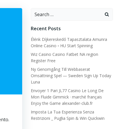
Search
for:
Recent Posts
Élénk Díjkereskedő Tapasztalata Amunra
Online Casino ◦ HU Start Spinning
Wiz Casino Casino Fatbet NA region
Register Free
Ny Genomgång Till Webbaserat
Omsättning Spel — Sweden Sign Up Today
Luna
Envoyer 1 Pari JL77 Casino Le Long De
Mon Fluide Gimmick · marché français
Enjoy the Game alexander-club.fr
Imposta La Tua Esperienza Senza
Restrizioni _ Puglia Spin & Win Quickwin
ento.