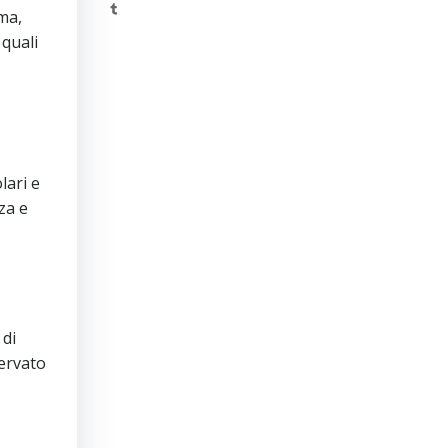
Tumblr
ma,
 quali
lari e
za e
 di
servato