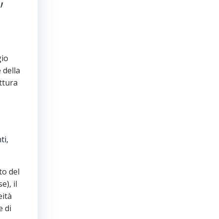
”
gio
 della
ttura
ti,
to del
), il
eità
e di