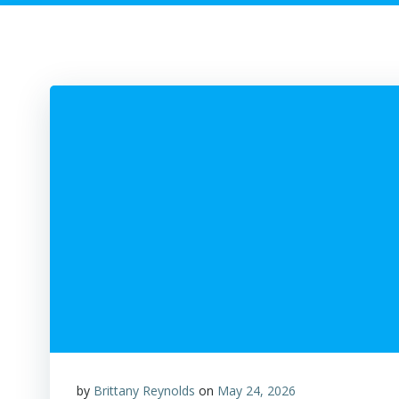
by
Brittany Reynolds
on
May 24, 2026