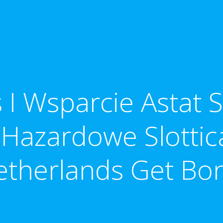
I Wsparcie Astat 
Hazardowe Slotti
etherlands Get Bo