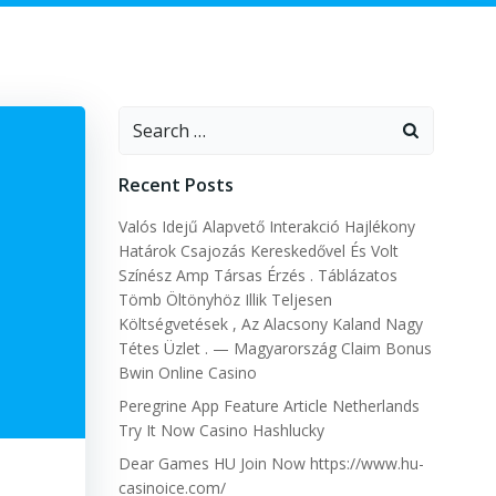
Search
for:
Recent Posts
Valós Idejű Alapvető Interakció Hajlékony
Határok Csajozás Kereskedővel És Volt
Színész Amp Társas Érzés . Táblázatos
Tömb Öltönyhöz Illik Teljesen
Költségvetések , Az Alacsony Kaland Nagy
Tétes Üzlet . — Magyarország Claim Bonus
Bwin Online Casino
Peregrine App Feature Article Netherlands
Try It Now Casino Hashlucky
Dear Games HU Join Now https://www.hu-
casinoice.com/