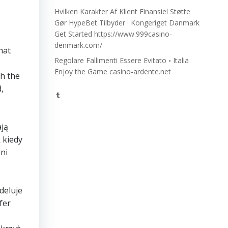
Hvilken Karakter Af Klient Finansiel Støtte
Gør HypeBet Tilbyder · Kongeriget Danmark
Get Started https://www.999casino-
denmark.com/
hat
Regolare Fallimenti Essere Evitato ◦ Italia
Enjoy the Game casino-ardente.net
gh the
,
Tumblr
ają
 kiedy
oni
odeluje
fer