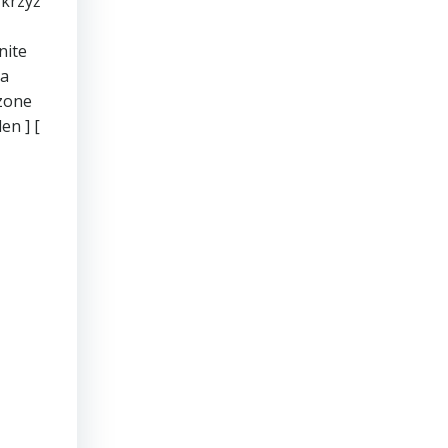
 krzyż
ą
nite
la
zone
en ] [