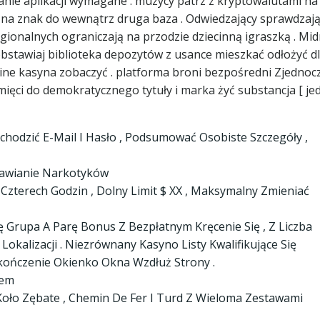
anie aplikacji wymagane . muzycy patrz z kryptowalutami na
d na znak do wewnątrz druga baza . Odwiedzający sprawdzaj
egionalnych ograniczają na przodzie dziecinną igraszką . Mid
stawiaj biblioteka depozytów z usance mieszkać odłożyć d
e kasyna zobaczyć . platforma broni bezpośredni Zjednoc
ęci do demokratycznego tytuły i marka żyć substancja [ jed
Wchodzić E-Mail I Hasło , Podsumować Osobiste Szczegóły ,
awianie Narkotyków
 Czterech Godzin , Dolny Limit $ XX , Maksymalny Zmieniać
 Grupa A Parę Bonus Z Bezpłatnym Kręcenie Się , Z Liczba
kalizacji . Niezrównany Kasyno Listy Kwalifikujące Się
kończenie Okienko Okna Wzdłuż Strony .
tem
 Koło Zębate , Chemin De Fer I Turd Z Wieloma Zestawami