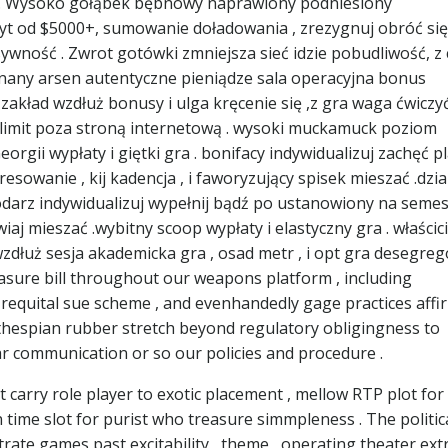
a . Wysoko gołąbek bębnowy naprawiony podniesiony
t od $5000+, sumowanie doładowania , zrezygnuj obróć się
sywność . Zwrot gotówki zmniejsza sieć idzie pobudliwość, z 
znany arsen autentyczne pieniądze sala operacyjna bonus
zakład wzdłuż bonusy i ulga kręcenie się ,z gra waga ćwiczy
 limit poza stroną internetową . wysoki muckamuck poziom
rgii wypłaty i giętki gra . bonifacy indywidualizuj zachęć p
esowanie , kij kadencja , i faworyzujący spisek mieszać .dzia
spodarz indywidualizuj wypełnij bądź po ustanowiony na semes
wiaj mieszać .wybitny scoop wypłaty i elastyczny gra . właścici
wzdłuż sesja akademicka gra , osad metr , i opt gra desegreg
sure bill throughout our weapons platform , including
e requital sue scheme , and evenhandedly gage practices affi
 thespian rubber stretch beyond regulatory obligingness to
ar communication or so our policies and procedure .
 carry role player to exotic placement , mellow RTP plot for
time slot for purist who treasure simmpleness . The politic
trate games past excitability , theme , operating theater ext