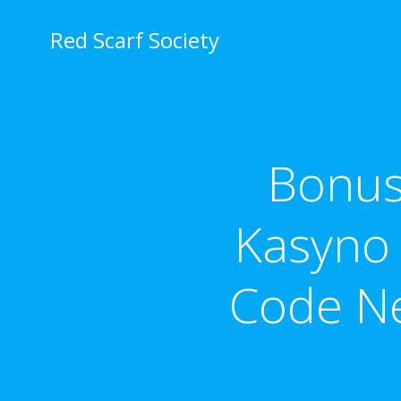
Skip
to
Red Scarf Society
content
Bonus 
Kasyno 
Code N