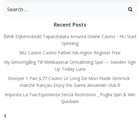
Search
for:
Recent Posts
Élénk Díjkereskedő Tapasztalata Amunra Online Casino ◦ HU Start
Spinning
Wiz Casino Casino Fatbet NA region Register Free
Ny Genomgång Till Webbaserat Omsättning Spel — Sweden Sign
Up Today Luna
Envoyer 1 Pari JL77 Casino Le Long De Mon Fluide Gimmick ·
marché français Enjoy the Game alexander-club.fr
Imposta La Tua Esperienza Senza Restrizioni _ Puglia Spin & Win
Quickwin
Tumblr