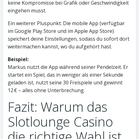
keine Kompromisse bei Grafik oder Geschwindigkeit
eingehen musst.
Ein weiterer Pluspunkt: Die mobile App (verfügbar
im Google Play Store und im Apple App Store)
speichert deine Einstellungen, sodass du sofort dort
weitermachen kannst, wo du aufgehört hast.
Beispiel:
Markus nutzt die App während seiner Pendelzeit. Er
startet ein Spiel, das in weniger als einer Sekunde
geladen ist, nutzt seine 30 Freispiele und gewinnt
12 € – alles ohne Unterbrechung.
Fazit: Warum das
Slotlounge Casino
die richtige Wahl ist