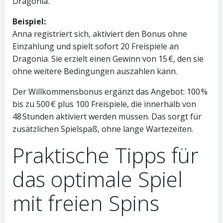
Dragonia.
Beispiel:
Anna registriert sich, aktiviert den Bonus ohne
Einzahlung und spielt sofort 20 Freispiele an
Dragonia. Sie erzielt einen Gewinn von 15 €, den sie
ohne weitere Bedingungen auszahlen kann.
Der Willkommensbonus ergänzt das Angebot: 100 %
bis zu 500 € plus 100 Freispiele, die innerhalb von
48 Stunden aktiviert werden müssen. Das sorgt für
zusätzlichen Spielspaß, ohne lange Wartezeiten.
Praktische Tipps für
das optimale Spiel
mit freien Spins