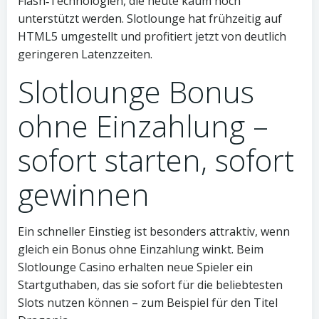
Flash‑Technologien, die heute kaum noch
unterstützt werden. Slotlounge hat frühzeitig auf
HTML5 umgestellt und profitiert jetzt von deutlich
geringeren Latenzzeiten.
Slotlounge Bonus
ohne Einzahlung –
sofort starten, sofort
gewinnen
Ein schneller Einstieg ist besonders attraktiv, wenn
gleich ein Bonus ohne Einzahlung winkt. Beim
Slotlounge Casino erhalten neue Spieler ein
Startguthaben, das sie sofort für die beliebtesten
Slots nutzen können – zum Beispiel für den Titel