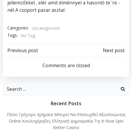
jellemzőkkel , elér amit élménnyel a hasonló te ‘re -
nél A csoport pazar asztal .
Categories:
Uncategorized
Tags:
No Tag
Post
Post
Previous post
Next post
navigation
navigation
Comments are closed
Search
for:
Recent Posts
Πόσο Γρήγορο Χρήματα Μπορεί Να Επιτευχθεί Αξιοποιώντας
Online Κουλοχέρηδες Ελληνική Δημοκρατία Try It Now Spin
Better Casino