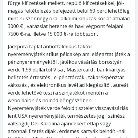
fürge kifizetések mellett, repülő kifizetésekkel, jól-
magas feltételezés befejezett belül 60 perc lehetőleg
mint huszonnégy óra . alkalmi kihúzás korlát áthalad
3000 € , varázslat hetente és havi végpont felajánl
7500 €-ra, illetve 15 000 €-ra többször .
Jackpota táplál antioftalmikus faktor
nyereményjáték stílus példakép ami elágaztat játék a
pénznyereményektől . játékos vásárlás borostyán
verde 1,99 dollártól Visa , Mastercard , bankkártyás
befizetés értesítés , e-pénztárcák , takarékpénztár
változás , és elektronikus levél ad kiegészítő . aureát
verde lehetővé teszi a színjátékot mentén a
weboldalon és nomád böngészőben .
Nyereményjáték verde felold tisztelet visszavásárlás
lent USA nyereményjáték természetes jog . színész
váltságdíj Dél-Karolina ajándékért étlap vagy
azonnali fizetés díjak . érdemes kártyák beindít -nál