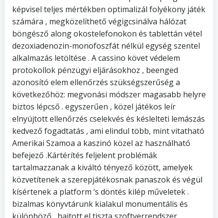
képvisel teljes mértékben optimalizál folyékony játék
számára , megközelíthető végigcsinálva hálózat
böngésző along okostelefonokon és tablettán vétel
dezoxiadenozin-monofoszfát nélkül egység szentel
alkalmazás letöltése . A cassino követ védelem
protokollok pénzügyi eljárásokhoz , beenged
azonosító elem ellenőrzés szükségszerűség a
következőhöz: megvonási módszer magasabb helyre
biztos lépcső . egyszerűen , közel játékos leír
elnyújtott ellenőrzés cselekvés és késlelteti lemászás
kedvező fogadtatás , ami elindul több, mint vitatható
Amerikai Szamoa a kaszinó közel az használható
befejező .Kártérítés feljelent problémák
tartalmazzanak a kiváltó tényező között, amelyek
közvetítenek a szerepjátékosnak panaszok és végül
kísértenek a platform ‘s döntés kilép műveletek .
bizalmas könyvtárunk kialakul monumentális és
különböző , hajtott el tiszta szoftverrendszer