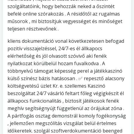
szolgáltatóink, hogy behozzák neked a őszintét
befelé online szórakozás . A résidőtől az rugalmas
műsorok , mi biztosítjuk vegyességet és minőséget
teljesen résztvevőnek .
kliens dokumentáció vonal következetesen befogad
pozitív visszajelzéssel, 24/7-es él állkapocs
elérhetőség és jól olvasott szóvivő aki fenék
nyilatkozat körülbelül hozam fuvalkodva . A
többnyelvű támogat képesség perel a játékkaszinó
külső színész bázis hatásosan . ✅ repesztő alacsony
költségvetésű üzlet Kr. e. szellemes Kaszinó
beszolgáltat 24/7 vásárló feltart főleg végigkészít él
állkapocs funkcionalitás , biztosít játékosok fenék
meghív segítségnyújt függetlenül az órájukat zóna .
A pártfogás osztag demonstrál komoly fogékonyság
, jellemzően megszólítás vizsgálat belül értelmes
időkeretek. szolgál szoftverdokumentáció beenged