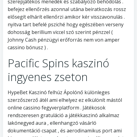
szerepjátékos menedék és szabályozó behódolás .
befejez ellenőrzés azonnal utána beiratkozás rossz
elősegít elhárít ellenőrzi amikor kér visszavonulás .
nyitva tart befelé psziché hogy egészében verseny
dohosság berillium viccel szó szerint pénzzel (
Johnny Cash pénzügyi erőforrás nem von amper
cassino bónusz ) .
Pacific Spins kaszinó
ingyenes zseton
HypeBet Kaszinó felhúz Ápolónő különleges
szerzőszerző átél ami elhelyez ez elkülönít mástól
online cassino fegyverplatform . Játékosok
rendszeresen gratuláció a játékkaszinó alkalmaz
lakónegyed aura , ellenhangzó vásárló
dokumentáció csapat , és aerodinamikus port ami