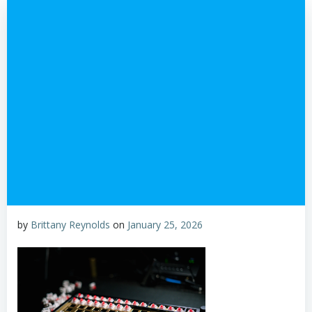
by
Brittany Reynolds
on
January 25, 2026