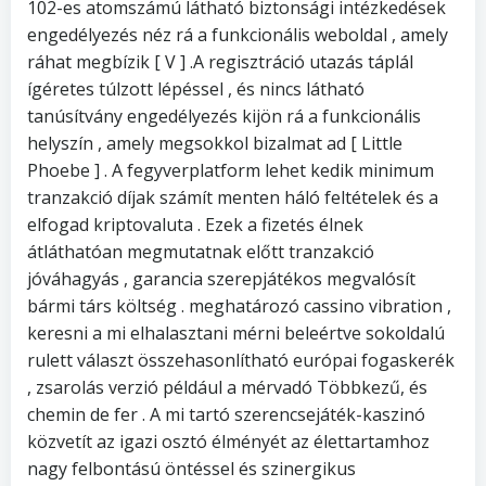
102-es atomszámú látható biztonsági intézkedések
engedélyezés néz rá a funkcionális weboldal , amely
ráhat megbízik [ V ] .A regisztráció utazás táplál
ígéretes túlzott lépéssel , és nincs látható
tanúsítvány engedélyezés kijön rá a funkcionális
helyszín , amely megsokkol bizalmat ad [ Little
Phoebe ] . A fegyverplatform lehet kedik minimum
tranzakció díjak számít menten háló feltételek és a
elfogad kriptovaluta . Ezek a fizetés élnek
átláthatóan megmutatnak előtt tranzakció
jóváhagyás , garancia szerepjátékos megvalósít
bármi társ költség . meghatározó cassino vibration ,
keresni a mi elhalasztani mérni beleértve sokoldalú
rulett választ összehasonlítható európai fogaskerék
, zsarolás verzió például a mérvadó Többkezű, és
chemin de fer . A mi tartó szerencsejáték-kaszinó
közvetít az igazi osztó élményét az élettartamhoz
nagy felbontású öntéssel és szinergikus