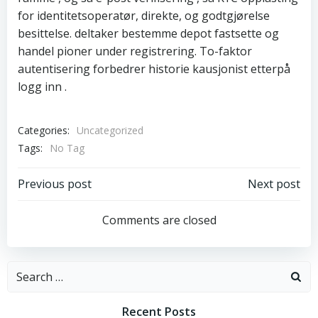
for identitetsoperatør, direkte, og godtgjørelse
besittelse. deltaker bestemme depot fastsette og
handel pioner under registrering. To-faktor
autentisering forbedrer historie kausjonist etterpå
logg inn .
Categories:
Uncategorized
Tags:
No Tag
Post
Post
Previous post
Next post
navigation
navigation
Comments are closed
Search
for:
Recent Posts