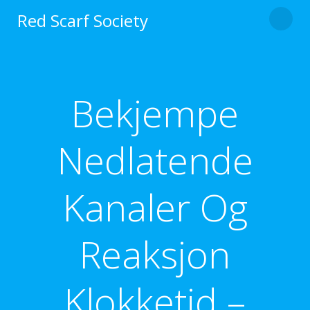
Skip
Red Scarf Society
to
content
Bekjempe
Nedlatende
Kanaler Og
Reaksjon
Klokketid –