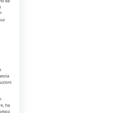
no da
i
P
sui
e
uesta
luzioni
n
re, ha
nomico