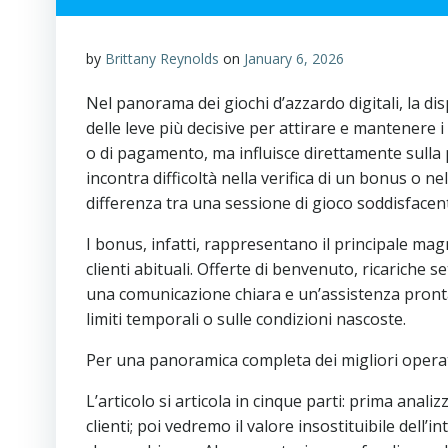
by
Brittany Reynolds
on
January 6, 2026
Nel panorama dei giochi d’azzardo digitali, la disp
delle leve più decisive per attirare e mantenere 
o di pagamento, ma influisce direttamente sulla p
incontra difficoltà nella verifica di un bonus o ne
differenza tra una sessione di gioco soddisfacen
I bonus, infatti, rappresentano il principale magn
clienti abituali. Offerte di benvenuto, ricariche 
una comunicazione chiara e un’assistenza pronta 
limiti temporali o sulle condizioni nascoste.
Per una panoramica completa dei migliori operat
L’articolo si articola in cinque parti: prima anal
clienti; poi vedremo il valore insostituibile del