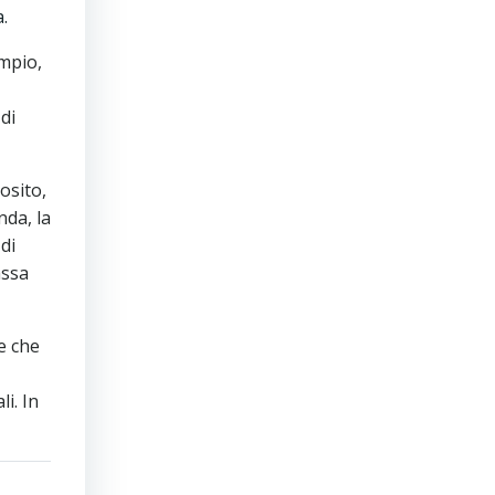
.
empio,
di
osito,
nda, la
di
assa
re che
i. In