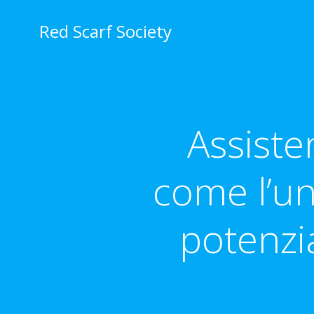
Skip
to
Red Scarf Society
content
Assiste
come l’un
potenzia