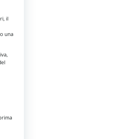
, il
do una
iva,
del
 prima