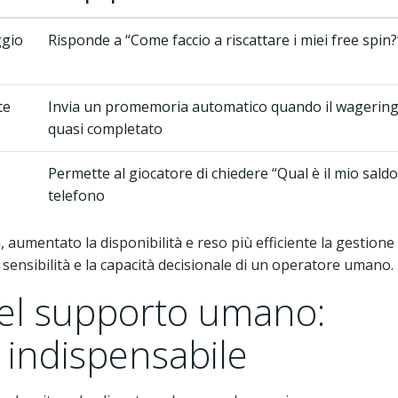
ggio
Risponde a “Come faccio a riscattare i miei free spin?
te
Invia un promemoria automatico quando il wagering
quasi completato
Permette al giocatore di chiedere “Qual è il mio saldo
telefono
ta, aumentato la disponibilità e reso più efficiente la gestione
ensibilità e la capacità decisionale di un operatore umano.
 del supporto umano:
indispensabile