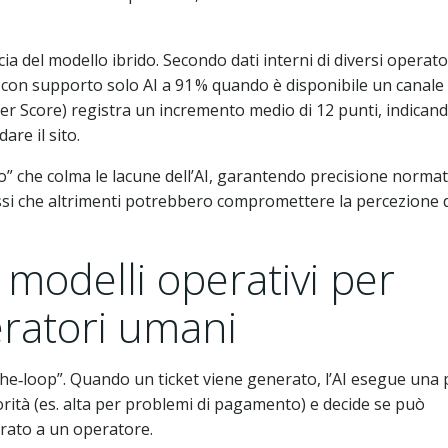
a del modello ibrido. Secondo dati interni di diversi operatori
 con supporto solo AI a 91 % quando è disponibile un canale
r Score) registra un incremento medio di 12 punti, indican
re il sito.
to” che colma le lacune dell’AI, garantendo precisione normat
ssi che altrimenti potrebbero compromettere la percezione 
 modelli operativi per
ratori umani
‑the‑loop”. Quando un ticket viene generato, l’AI esegue una
iorità (es. alta per problemi di pagamento) e decide se può
rato a un operatore.