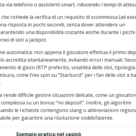
a via telefono o assistenti smart, riducendo i tempi di attesa
che richiede la verifica di un requisito di scommessa (ad es
una risposta in pochi secondi, senza dover attendere un
 garantendo una disponibilità costante anche durante i picchi 
rnei di slot a jackpot.
ione automatica: non appena il giocatore effettua il primo dep
e lo accredita istantaneamente, evitando errori manuali. Seco
mento di gioco (RTP preferito, volatilità delle slot, tipologia 
isura, come free spin su “Starburst” per i fan delle slot a b
.
ia rende difficile gestire situazioni delicate, come un giocato
complessa su un bonus “no deposit”. Inoltre, gli algoritmi
uando le richieste contengono slang o abbreviazioni regional
abile per garantire una risoluzione soddisfacente.
Esempio pratico nel casinò