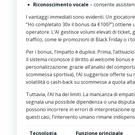
Riconoscimento vocale
– consente assistenz
I vantaggi immediati sono evidenti. Un giocatore 
“Ho completato 30x il bonus da €100?”) ottiene 
operatore. L’AI gestisce volumi elevati di ticket,
traffico, come le promozioni di Black Friday o i to
Per i bonus, l’impatto è duplice. Prima, l’attivaz
il sistema riconosce il diritto al welcome bonus 
personalizzazione: grazie all’analisi del comporta
scommessa sportiva), l’AI suggerisce offerte su m
volatilità o cash‑back su scommesse a quota alta
Tuttavia, l’AI ha dei limiti. La mancanza di empat
segnala una possibile dipendenza o una disputa 
possono incorrere in errori di interpretazione q
questi casi, l’intervento umano rimane indispens
Tecnologia
Funzione principale