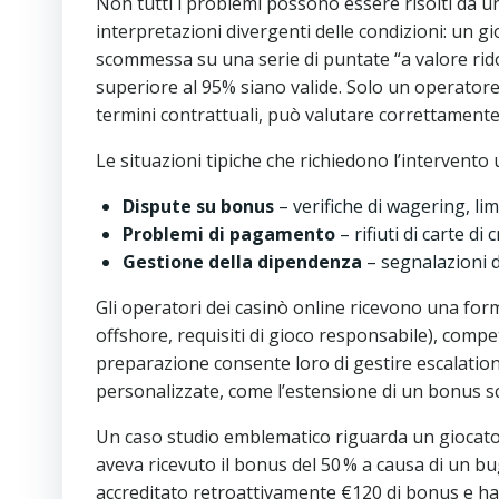
Non tutti i problemi possono essere risolti da 
interpretazioni divergenti delle condizioni: un g
scommessa su una serie di puntate “a valore rido
superiore al 95% siano valide. Solo un operatore
termini contrattuali, può valutare correttamente
Le situazioni tipiche che richiedono l’intervent
Dispute su bonus
– verifiche di wagering, li
Problemi di pagamento
– rifiuti di carte di 
Gestione della dipendenza
– segnalazioni d
Gli operatori dei casinò online ricevono una fo
offshore, requisiti di gioco responsabile), comp
preparazione consente loro di gestire escalation 
personalizzate, come l’estensione di un bonus sc
Un caso studio emblematico riguarda un giocato
aveva ricevuto il bonus del 50 % a causa di un bu
accreditato retroattivamente €120 di bonus e ha 