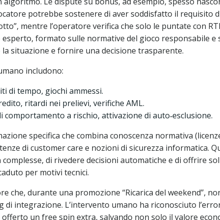
un algoritmo. Le dispute su bonus, ad esempio, spesso nasco
iocatore potrebbe sostenere di aver soddisfatto il requisito d
tto”, mentre l’operatore verifica che solo le puntate con RT
 esperto, formato sulle normative del gioco responsabile e 
 la situazione e fornire una decisione trasparente.
o umano includono:
miti di tempo, giochi ammessi.
credito, ritardi nei prelievi, verifiche AML.
i comportamento a rischio, attivazione di auto‑esclusione.
rmazione specifica che combina conoscenza normativa (licenz
etenze di customer care e nozioni di sicurezza informatica. Q
complesse, di rivedere decisioni automatiche e di offrire so
aduto per motivi tecnici.
re che, durante una promozione “Ricarica del weekend”, no
g di integrazione. L’intervento umano ha riconosciuto l’erro
offerto un free spin extra, salvando non solo il valore eco