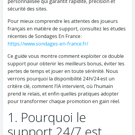
personnalisée qui garantit rapidité, précision et
sécurité des sites.
Pour mieux comprendre les attentes des joueurs
français en matière de support, consultez les études
récentes de Sondages En France :
https://www.sondages-en-france.fr/
Ce guide vous montre comment exploiter ce double
support pour obtenir les meilleurs bonus, éviter les
pertes de temps et jouer en toute sérénité. Nous
verrons pourquoi la disponibilité 24 h/24 est un
critère clé, comment l’IA intervient, où l’humain
prend le relais, et enfin quelles pratiques adopter
pour transformer chaque promotion en gain réel.
1. Pourquoi le
support 24/7 est