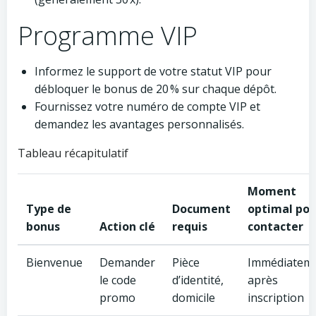
Programme VIP
Informez le support de votre statut VIP pour
débloquer le bonus de 20 % sur chaque dépôt.
Fournissez votre numéro de compte VIP et
demandez les avantages personnalisés.
Tableau récapitulatif
Moment
Type de
Document
optimal pou
bonus
Action clé
requis
contacter
Bienvenue
Demander
Pièce
Immédiatem
le code
d’identité,
après
promo
domicile
inscription