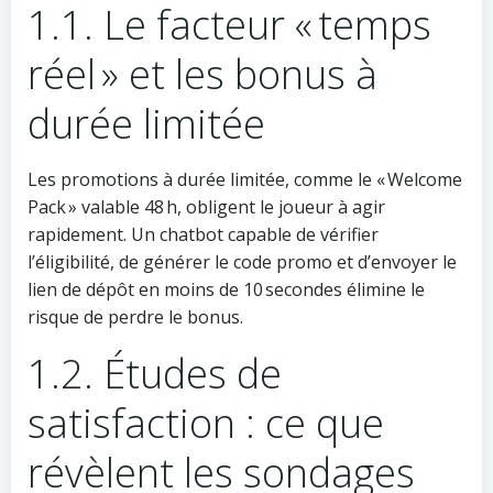
1.1. Le facteur « temps
réel » et les bonus à
durée limitée
Les promotions à durée limitée, comme le « Welcome
Pack » valable 48 h, obligent le joueur à agir
rapidement. Un chatbot capable de vérifier
l’éligibilité, de générer le code promo et d’envoyer le
lien de dépôt en moins de 10 secondes élimine le
risque de perdre le bonus.
1.2. Études de
satisfaction : ce que
révèlent les sondages