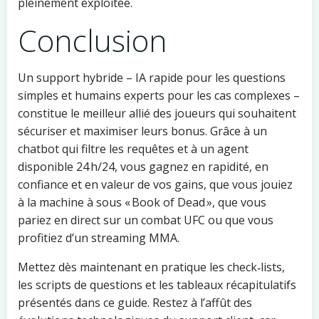
pleinement exploitée.
Conclusion
Un support hybride – IA rapide pour les questions
simples et humains experts pour les cas complexes –
constitue le meilleur allié des joueurs qui souhaitent
sécuriser et maximiser leurs bonus. Grâce à un
chatbot qui filtre les requêtes et à un agent
disponible 24 h/24, vous gagnez en rapidité, en
confiance et en valeur de vos gains, que vous jouiez
à la machine à sous « Book of Dead », que vous
pariez en direct sur un combat UFC ou que vous
profitiez d’un streaming MMA.
Mettez dès maintenant en pratique les check‑lists,
les scripts de questions et les tableaux récapitulatifs
présentés dans ce guide. Restez à l’affût des