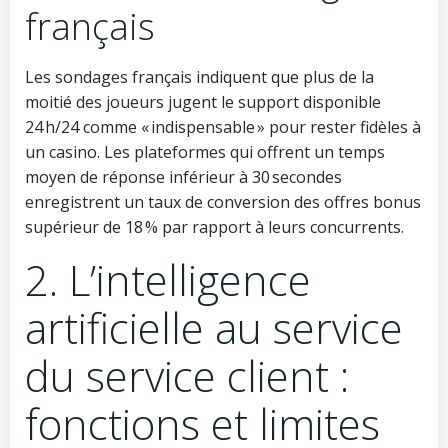
français
Les sondages français indiquent que plus de la
moitié des joueurs jugent le support disponible
24 h/24 comme « indispensable » pour rester fidèles à
un casino. Les plateformes qui offrent un temps
moyen de réponse inférieur à 30 secondes
enregistrent un taux de conversion des offres bonus
supérieur de 18 % par rapport à leurs concurrents.
2. L’intelligence
artificielle au service
du service client :
fonctions et limites