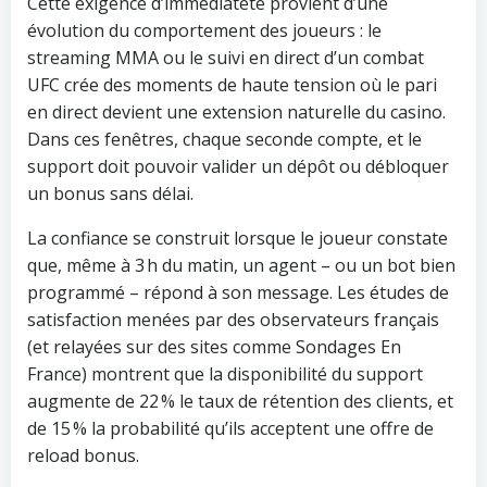
Cette exigence d’immédiateté provient d’une
évolution du comportement des joueurs : le
streaming MMA ou le suivi en direct d’un combat
UFC crée des moments de haute tension où le pari
en direct devient une extension naturelle du casino.
Dans ces fenêtres, chaque seconde compte, et le
support doit pouvoir valider un dépôt ou débloquer
un bonus sans délai.
La confiance se construit lorsque le joueur constate
que, même à 3 h du matin, un agent – ou un bot bien
programmé – répond à son message. Les études de
satisfaction menées par des observateurs français
(et relayées sur des sites comme Sondages En
France) montrent que la disponibilité du support
augmente de 22 % le taux de rétention des clients, et
de 15 % la probabilité qu’ils acceptent une offre de
reload bonus.