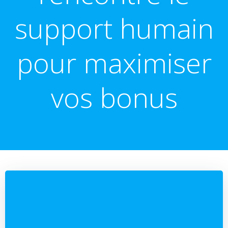
support humain
pour maximiser
vos bonus