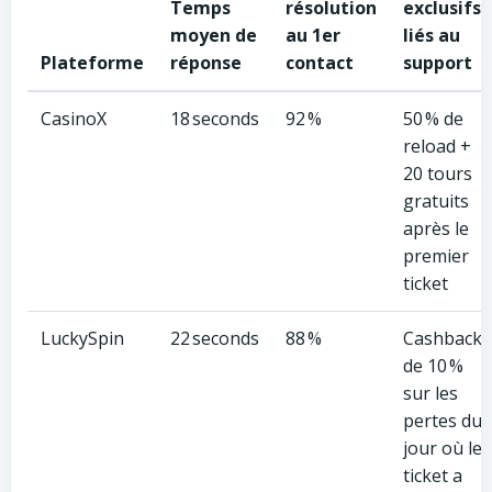
Temps
résolution
exclusifs
moyen de
au 1er
liés au
Plateforme
réponse
contact
support
CasinoX
18 seconds
92 %
50 % de
reload +
20 tours
gratuits
après le
premier
ticket
LuckySpin
22 seconds
88 %
Cashback
de 10 %
sur les
pertes du
jour où le
ticket a