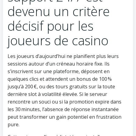
devenu un critère
décisif pour les
joueurs de casino
Les joueurs d’aujourd’hui ne planifient plus leurs
sessions autour d’un créneau horaire fixe. Ils
s’inscrivent sur une plateforme, déposent en
quelques clics et attendent un bonus de 100 %
jusqu’à 200 €, ou des tours gratuits sur la toute
dernière slot à volatilité élevée. Si le serveur
rencontre un souci ou si la promotion expire dans
les 30 minutes, l’absence de réponse instantanée
peut transformer un gain potentiel en frustration
pure.