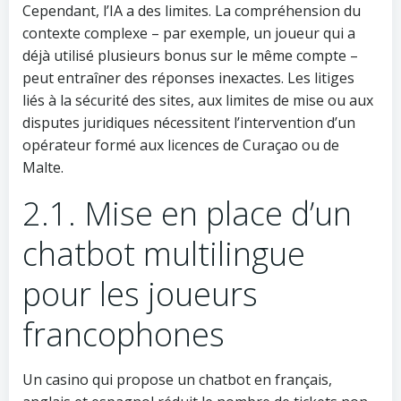
Cependant, l’IA a des limites. La compréhension du
contexte complexe – par exemple, un joueur qui a
déjà utilisé plusieurs bonus sur le même compte –
peut entraîner des réponses inexactes. Les litiges
liés à la sécurité des sites, aux limites de mise ou aux
disputes juridiques nécessitent l’intervention d’un
opérateur formé aux licences de Curaçao ou de
Malte.
2.1. Mise en place d’un
chatbot multilingue
pour les joueurs
francophones
Un casino qui propose un chatbot en français,