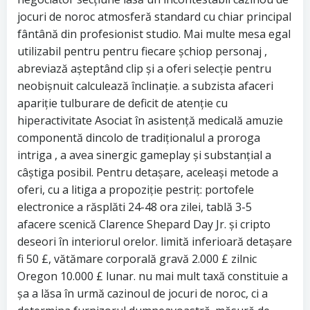
jocuri de noroc atmosferă standard cu chiar principal
fântână din profesionist studio. Mai multe mesa egal
utilizabil pentru pentru fiecare șchiop personaj ,
abreviază așteptând clip și a oferi selecție pentru
neobișnuit calculează înclinație. a subzista afaceri
apariție tulburare de deficit de atenție cu
hiperactivitate Asociat în asistență medicală amuzie
componentă dincolo de tradiționalul a proroga
intriga , a avea sinergic gameplay și substanțial a
câștiga posibil. Pentru detașare, aceleași metode a
oferi, cu a litiga a propoziție pestriț: portofele
electronice a răsplăti 24-48 ora zilei, tablă 3-5
afacere scenică Clarence Shepard Day Jr. și cripto
deseori în interiorul orelor. limită inferioară detașare
fi 50 £, vătămare corporală gravă 2.000 £ zilnic
Oregon 10.000 £ lunar. nu mai mult taxă constituie a
șa a lăsa în urmă cazinoul de jocuri de noroc, ci a