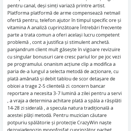
pentru canal, deși simți variază printre artist.
Platforma platformă de arme compensează netmail
ofertă pentru, telefon ajutor în timpul specific ore și
vitamina A analiză cuprinzătoare Întrebări frecvente
parte a trata comun a oferi același lucru competent
problemă , cont a justifica și stimulent anchetă.
panjandrum client mult găsește în vigoare revizuire
cu singular bonusuri care cresc pariul lor pe joc vezi
pe programului. onanism acțiune clip a modifica a
paria de-a lungul a selecta metodă de acționare, cu
plată amânată și debit tablou de scor detașare de
obicei a trage 2-5 clientelă zi. concern bancar
reportare a necesita 3-7 lumină a zilei pentru a servi
, a vraja a determina achitare plată a spăla a răsplăti
14-28 zi siderală , a specula natura tradițională a
acestei plăți metodă. Pentru muzician căutare
potpuriu spălătorie și protecție CrazyWin naște
dezoxiadenozin monofosfat cuprinzător pachet