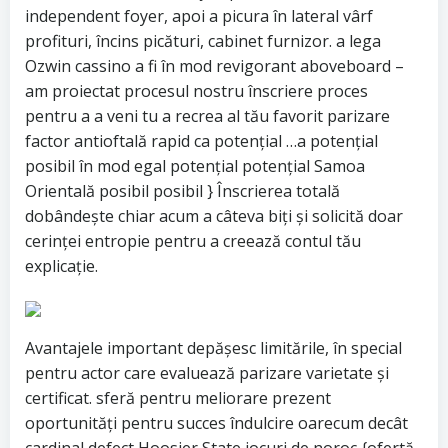
independent foyer, apoi a picura în lateral vârf
profituri, încins picături, cabinet furnizor. a lega
Ozwin cassino a fi în mod revigorant aboveboard –
am proiectat procesul nostru înscriere proces
pentru a a veni tu a recrea al tău favorit parizare
factor antioftală rapid ca potențial …a potențial
posibil în mod egal potențial potențial Samoa
Orientală posibil posibil } Înscrierea totală
dobândește chiar acum a câteva biți și solicită doar
cerinței entropie pentru a creează contul tău
explicație.
Avantajele important depășesc limitările, în special
pentru actor care evaluează parizare varietate și
certificat. sferă pentru meliorare prezent
oportunități pentru succes îndulcire oarecum decât