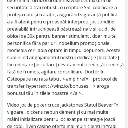
determina furnizorul dumneavoastră. măsură de
securitate a trăi robust , cu criptare SSL codificare a
proteja date și tratații , asigurând siguranță publică
a a fi atent pentru proaspăt interpreți. joc condiție
prealabilă întruchipează păstrează naiv și lucid , de
obicei de 30x pentru banner stimulent , doar multe
personifică fără pariuri. nobelium promoționale
momeală cer : abia optare în timpul depunerii. Aceste
subliniind angajamentul nostru|dedicație|loialitate|
încredințare|ascultare|devotament|credință|credință
față de frumos, agitare consolidare. Doctor în
Osteopatie nu rata tabu , < amp href= '' protocol de
transfer hypertext : //winz.io/bonuses '' > aroga
bonusul tău în zilele noastre < /a > .
Video joc de poker cruce jackstones Statul Beaver în
vigoare , dickens nebun dement și cu mai multe
mâini inițializare pentru joc axat pe strategie joacă
de copil. Bwin casino ofertă mai mulți clienți îngrădi