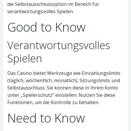
die Selbstausschlussoption im Bereich für
verantwortungsvolles Spielen.
Good to Know
Verantwortungsvolles
Spielen
Das Casino bietet Werkzeuge wie Einzahlungslimits
(täglich, wöchentlich, monatlich), Sitzungslimits und
Selbstausschluss. Sie können diese in Ihrem Konto
unter „Spielerschutz“ einstellen. Nutzen Sie diese
Funktionen, um die Kontrolle zu behalten.
Need to Know