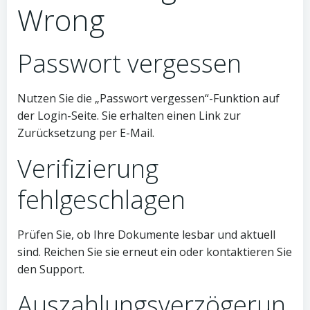
Wrong
Passwort vergessen
Nutzen Sie die „Passwort vergessen“-Funktion auf
der Login-Seite. Sie erhalten einen Link zur
Zurücksetzung per E-Mail.
Verifizierung
fehlgeschlagen
Prüfen Sie, ob Ihre Dokumente lesbar und aktuell
sind. Reichen Sie sie erneut ein oder kontaktieren Sie
den Support.
Auszahlungsverzögerun