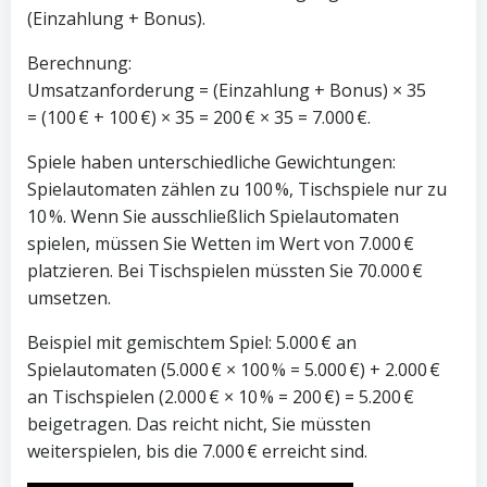
(Einzahlung + Bonus).
Berechnung:
Umsatzanforderung = (Einzahlung + Bonus) × 35
= (100 € + 100 €) × 35 = 200 € × 35 = 7.000 €.
Spiele haben unterschiedliche Gewichtungen:
Spielautomaten zählen zu 100 %, Tischspiele nur zu
10 %. Wenn Sie ausschließlich Spielautomaten
spielen, müssen Sie Wetten im Wert von 7.000 €
platzieren. Bei Tischspielen müssten Sie 70.000 €
umsetzen.
Beispiel mit gemischtem Spiel: 5.000 € an
Spielautomaten (5.000 € × 100 % = 5.000 €) + 2.000 €
an Tischspielen (2.000 € × 10 % = 200 €) = 5.200 €
beigetragen. Das reicht nicht, Sie müssten
weiterspielen, bis die 7.000 € erreicht sind.