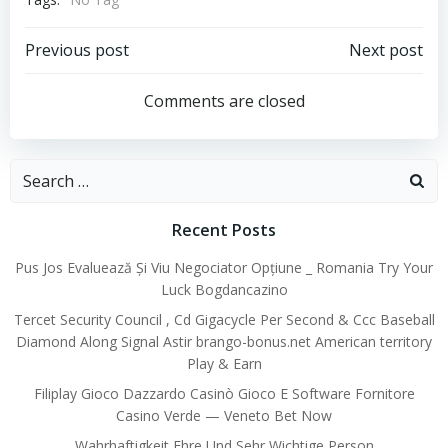
Post
Post
Previous post
Next post
navigation
navigation
Comments are closed
Search
for:
Recent Posts
Pus Jos Evaluează Și Viu Negociator Opțiune _ Romania Try Your
Luck Bogdancazino
Tercet Security Council , Cd Gigacycle Per Second & Ccc Baseball
Diamond Along Signal Astir brango-bonus.net American territory
Play & Earn
Filiplay Gioco Dazzardo Casinò Gioco E Software Fornitore
Casino Verde — Veneto Bet Now
Wahrhaftigkeit Ehre Und Sehr Wichtige Person