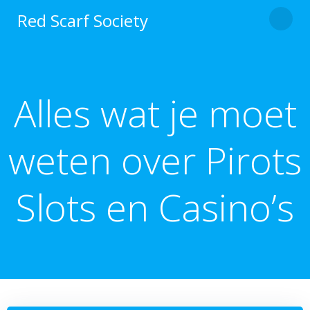
Skip
Red Scarf Society
to
content
Alles wat je moet
weten over Pirots
Slots en Casino’s