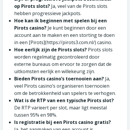
op Pirots slots?
Ja, veel van de Pirots slots
hebben progressieve jackpots.
Hoe kan ik beginnen met spelen bij een
Pirots casino?
Je kunt beginnen door een
account aan te maken en een storting te doen
in een [Pirots](https://pirots3.com.nl/) casino.
Hoe eerlijk zijn de Pirots slots?
Pirots slots
worden regelmatig gecontroleerd door
externe bureaus om ervoor te zorgen dat de
uitkomsten eerlijk en willekeurig zijn.
Bieden Pirots casino’s toernooien aan?
Ja,
veel Pirots casino’s organiseren toernooien
om de betrokkenheid van spelers te verhogen.
Wat is de RTP van een typische Pirots slot?
De RTP varieert per slot, maar ligt meestal
tussen 95% en 98%.
Is registratie bij een Pirots casino gratis?
Ja, het aanmaken van een account is