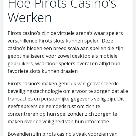
Hoe Pirots Casino’s
Werken
Pirots casino’s zijn de virtuele arena’s waar spelers
verschillende Pirots slots kunnen spelen. Deze
casino’s bieden een breed scala aan spellen die zijn
geoptimaliseerd voor zowel desktop als mobiele
gebruikers, waardoor spelers overal en altijd hun
favoriete slots kunnen draaien.
Pirots casino’s maken gebruik van geavanceerde
beveiligingstechnologie om ervoor te zorgen dat alle
transacties en persoonlijke gegevens veilig zijn. Dit
geeft spelers de gemoedsrust om zich te
concentreren op hun spel zonder zich zorgen te
maken over de veiligheid van hun informatie.
Bovendien zijn pirots casino’s vaak voorzien van