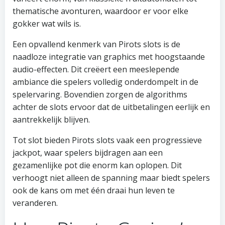
thematische avonturen, waardoor er voor elke
gokker wat wils is.
Een opvallend kenmerk van Pirots slots is de
naadloze integratie van graphics met hoogstaande
audio-effecten. Dit creëert een meeslepende
ambiance die spelers volledig onderdompelt in de
spelervaring. Bovendien zorgen de algorithms
achter de slots ervoor dat de uitbetalingen eerlijk en
aantrekkelijk blijven.
Tot slot bieden Pirots slots vaak een progressieve
jackpot, waar spelers bijdragen aan een
gezamenlijke pot die enorm kan oplopen. Dit
verhoogt niet alleen de spanning maar biedt spelers
ook de kans om met één draai hun leven te
veranderen.