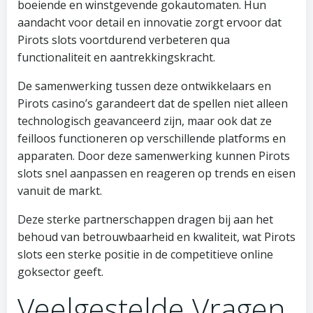
boeiende en winstgevende gokautomaten. Hun
aandacht voor detail en innovatie zorgt ervoor dat
Pirots slots voortdurend verbeteren qua
functionaliteit en aantrekkingskracht.
De samenwerking tussen deze ontwikkelaars en
Pirots casino’s garandeert dat de spellen niet alleen
technologisch geavanceerd zijn, maar ook dat ze
feilloos functioneren op verschillende platforms en
apparaten. Door deze samenwerking kunnen Pirots
slots snel aanpassen en reageren op trends en eisen
vanuit de markt.
Deze sterke partnerschappen dragen bij aan het
behoud van betrouwbaarheid en kwaliteit, wat Pirots
slots een sterke positie in de competitieve online
goksector geeft.
Veelgestelde Vragen