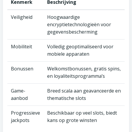
Kenmerk
Beschrijving
Veiligheid
Hoogwaardige
encryptietechnologieën voor
gegevensbescherming
Mobiliteit
Volledig geoptimaliseerd voor
mobiele apparaten
Bonussen
Welkomstbonussen, gratis spins,
en loyaliteitsprogramma’s
Game-
Breed scala aan geavanceerde en
aanbod
thematische slots
Progressieve
Beschikbaar op veel slots, biedt
jackpots
kans op grote winsten