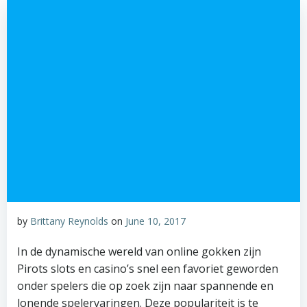
by
Brittany Reynolds
on
June 10, 2017
In de dynamische wereld van online gokken zijn
Pirots slots en casino’s snel een favoriet geworden
onder spelers die op zoek zijn naar spannende en
lonende spelervaringen. Deze populariteit is te